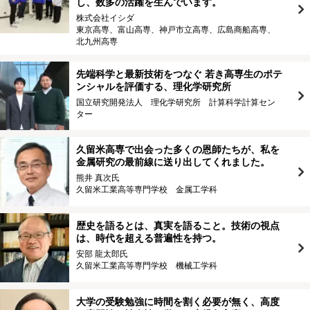
し、数多の活躍を生んでいます。
株式会社イシダ
東京高専、富山高専、神戸市立高専、広島商船高専、
北九州高専
先端科学と最新技術をつなぐ 若き高専生のポテ
ンシャルを評価する、理化学研究所
国立研究開発法人 理化学研究所 計算科学計算セン
ター
久留米高専で出会った多くの恩師たちが、私を
金属研究の最前線に送り出してくれました。
熊井 真次氏
久留米工業高等専門学校 金属工学科
歴史を語るとは、真実を語ること。技術の視点
は、時代を超える普遍性を持つ。
安部 龍太郎氏
久留米工業高等専門学校 機械工学科
大学の受験勉強に時間を割く必要が無く、高度