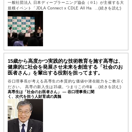
一般社団法人 日本ディープラーニング協会（※1）が主催する大
規模イベント「JDLA Connect x CDLE All Hands～AI共創社
会、学びが日本の実装を加速させる～」が2026年3月19日（木）
に開催されました。 本イベント...
15歳から高度かつ実践的な技術教育を施す高専は、
健康的に社会を発展させ未来を創造する「社会のお
医者さん」を輩出する役割を担ってます。
谷口理事長が考える高専生の本質的な価値や潜在能力をご教示く
ださい。 高専の新入生は15歳。つまりこの年齢から、社会に必
高専生は「社会のお医者さん」 ― 谷口理事長に聞
要となる人財を育む高等教育機関が高専なのです。大学への進学
く、次代を担う人財育成の真髄
が入学の目的となっている...