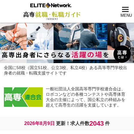
tog
nav
MENU
全国に58校（国立51校、公立3校、私立4校）ある高等専門学校出
身者の就職・転職支援サイトです
一般社団法人全国高等専門学校連合会は、
ロボコンなどの各種コンテストや高専体育
大会の主催によって、国公私立の枠組みを
超えて高専生の活躍を支援しています。
2043
2026年8月9日
更新！求人件数
件