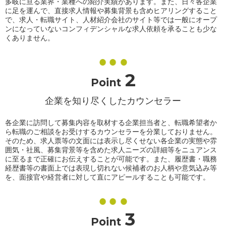
多岐に亘る業界・業種への紹介実績があります。また、日々各企業
に足を運んで、直接求人情報や募集背景も含めヒアリングすること
で、求人・転職サイト、人材紹介会社のサイト等では一般にオープ
ンになっていないコンフィデンシャルな求人依頼を承ることも少な
くありません。
2
Point
企業を知り尽くしたカウンセラー
各企業に訪問して募集内容を取材する企業担当者と、転職希望者か
ら転職のご相談をお受けするカウンセラーを分業しておりません。
そのため、求人票等の文面には表示し尽くせない各企業の実態や雰
囲気・社風、募集背景等を含めた求人ニーズの詳細等をニュアンス
に至るまで正確にお伝えすることが可能です。また、履歴書・職務
経歴書等の書面上では表現し切れない候補者のお人柄や意気込み等
を、面接官や経営者に対して直にアピールすることも可能です。
3
Point