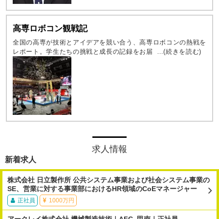
高専ロボコン観戦記
全国の高専が技術とアイデアを競い合う、高専ロボコンの熱戦を
レポート。学生たちの挑戦と成長の記録をお届けします。ロボッ
ト制作を通じて、高専生たちの創造力と技術力の結晶をご覧くだ
さい。
求人情報
新着求人
株式会社 日立製作所 公共システム事業および社会システム事業の
SE、営業に対する事業部におけるHR領域のCoEマネージャー
正社員
1000万円
アークレイ株式会社 機械製造技術｜AFC_甲南｜正社員