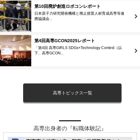
第10回廃炉創造ロボコンレポート
日本原子力研究開発機構と廃止措置人材育成高専等連
携協議会...
第4回高専GCON2025レポート
「第4回 高専GIRLS SDGs×Technology Contest（以
下、高専GCON...
高専トピックス一覧
高専出身者の『転職体験記』