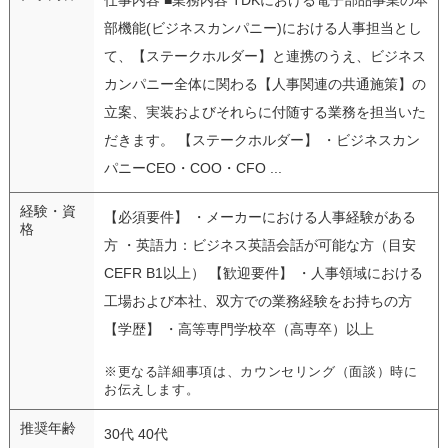
部機能(ビジネスカンパニー)における人事担当とし
て、【ステークホルダー】と連携のうえ、ビジネス
カンパニー全体に関わる【人事関連の共通施策】の
立案、実装およびそれらに付随する業務を担当いた
だきます。 【ステークホルダー】 ・ビジネスカン
パニーCEO・COO・CFO ...
経験・資
【必須要件】 ・メーカーにおける人事経験がある
格
方 ・英語力：ビジネス英語会話が可能な方（目安
CEFR B1以上） 【歓迎要件】 ・人事領域における
工場および本社、双方での業務経験をお持ちの方
【学歴】 ・高等専門学校卒（高専卒）以上
※更なる詳細事項は、カウンセリング（面談）時に
お伝えします。
推奨年齢
30代 40代