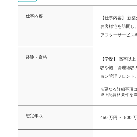
仕事内容
【仕事内容】 新
お客様宅を訪問し
アフターサービス専
経験・資格
【学歴】 高卒以
験や施工管理経験
ョン管理フロント、
※更なる詳細事項
※上記資格要件を
想定年収
450 万円 ～ 500 