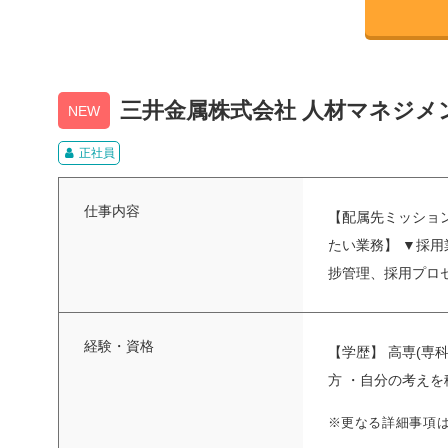
三井金属株式会社 人材マネジメン
NEW
正社員
仕事内容
【配属先ミッション
たい業務】 ▼採
捗管理、採用プロセ
経験・資格
【学歴】 高専(専科
方 ・自分の考え
※更なる詳細事項