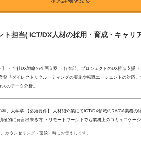
求人詳細を見る
ト担当( ICT/DX人材の採用・育成・キャリ
】 ・全社DX戦略の企画立案 ・各本部、プロジェクトのDX推進支援 
用業務 └ダイレクトリクルーティングの実施や転職エージェントの対応
スのデータ分析...
)卒、大学卒 【必須要件】 人材紹介業にてICT/DX領域のRA/CA業務
を積極的に発言出来る方 ・リモートワーク下でも業務上のコミュニケー
は、カウンセリング（面談）時にお伝えします。