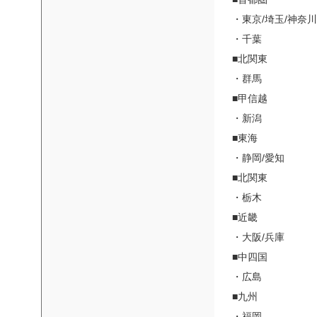
・東京/埼玉/神奈川
・千葉
■北関東
・群馬
■甲信越
・新潟
■東海
・静岡/愛知
■北関東
・栃木
■近畿
・大阪/兵庫
■中四国
・広島
■九州
・福岡