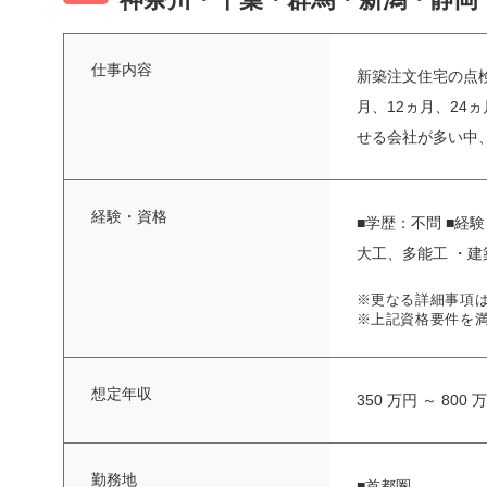
仕事内容
新築注文住宅の点検
月、12ヵ月、24
せる会社が多い中、
経験・資格
■学歴：不問 ■経
大工、多能工 ・
※更なる詳細事項
※上記資格要件を
想定年収
350 万円 ～ 800 
勤務地
■首都圏