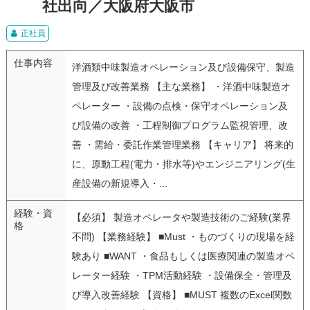
社出向／大阪府大阪市
正社員
仕事内容
洋酒類中味製造オペレーション及び設備保守、製造
管理及び改善業務 【主な業務】 ・洋酒中味製造オ
ペレーター ・設備の点検・保守オペレーション及
び設備の改善 ・工程制御プログラム監視管理、改
善 ・需給・委託作業管理業務 【キャリア】 将来的
に、原動工程(電力・排水等)やエンジニアリング(生
産設備の新規導入・...
経験・資
【必須】 製造オペレータや製造技術のご経験(業界
格
不問) 【業務経験】 ■Must ・ものづくりの現場を経
験あり ■WANT ・食品もしくは医療関連の製造オペ
レーター経験 ・TPM活動経験 ・設備保全・管理及
び導入改善経験 【資格】 ■MUST 複数のExcel関数