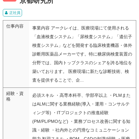
京都研究所
正社員
仕事内容
事業内容 アークレイは、医療現場にて使用される
「血液検査システム」「尿検査システム」「遺伝子
検査システム」などを開発する臨床検査機器・体外
診断用医薬品メーカーです。特に糖尿病検査装置の
分野では、国内トップクラスのシェアを誇る地位を
築いております。 医療現場に新たな診断技術、検
査を提供することで、企...
経験・資
必須スキル ・高専本科卒、学部卒以上 ・PLMまた
格
はALMに関する業務経験(導入・運用・コンサルテ
ィング等) ・ITプロジェクトの推進経験
(PM/PL/PMOなど) ・業務プロセス改善に関する知
識・経験 ・社内外との円滑なコミュニケーション
能力 歓迎スキル ・BOM、CADの知識/経験 ・医療