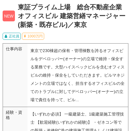
東証プライム上場 総合不動産企業
オフィスビル 建築営繕マネージャー
NEW
(新築・既存ビル)／東京
正社員
1000万円
仕事内容
東京で230棟超の保有・管理棟数を誇るオフィスビ
ルをデベロッパー(オーナー)の立場で維持・保全す
る業務です。大型ハイスペックビルを含むオフィス
ビルの維持・保全をしていただきます。ビルマネジ
メントの立場ではなく、担当するオフィスビルの全
てのトラブルに対してデベロッパー(オーナー)の立
場で責任を持って、ビル...
経験・資
【いずれか必須】 一級建築士、1級建築施工管理技
格
士 【歓迎経験(いずれかの経験)】 ・ゼネコン等で
の新築・改修RC造の建築施工管理もしくは建築設