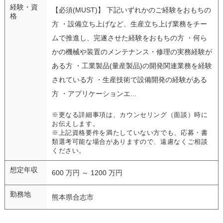
経験・資
【必須(MUST)】 下記いずれかのご経験をおもちの
格
方 ・設備立ち上げなど、生産立ち上げ業務をチー
ムで推進し、完遂させた経験をおもちの方 ・何ら
かの機械や装置のメンテナンス・修理の実務経験が
ある方 ・工業製品(量産製品)の開発関連業務を経験
されている方 ・生産技術で設備開発の経験がある
方 ・アプリケーションエ...
※更なる詳細事項は、カウンセリング（面談）時に
お伝えします。
※上記資格要件を満たしていない方でも、応募・書
類選考可能な場合がありますので、遠慮なくご相談
ください。
想定年収
600 万円 ～ 1200 万円
勤務地
熊本県合志市