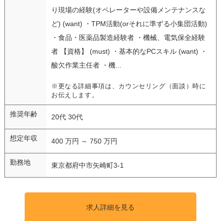
り現場の経験(オペレーターや設備メンテナンスな
ど) (want) ・TPM活動(orそれに準ずる小集団活動)
・食品・医薬品製造経験者 ・機械、電気保全経験
者 【資格】 (must) ・基本的なPCスキル (want) ・
酸欠作業主任者 ・機...
※更なる詳細事項は、カウンセリング（面談）時に
お伝えします。
推奨年齢
20代 30代
想定年収
400 万円 ～ 750 万円
勤務地
東京都府中市矢崎町3-1
求人詳細を見る