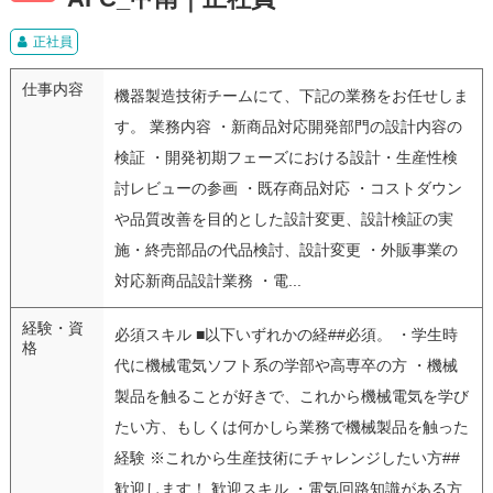
正社員
仕事内容
機器製造技術チームにて、下記の業務をお任せしま
す。 業務内容 ・新商品対応開発部門の設計内容の
検証 ・開発初期フェーズにおける設計・生産性検
討レビューの参画 ・既存商品対応 ・コストダウン
や品質改善を目的とした設計変更、設計検証の実
施・終売部品の代品検討、設計変更 ・外販事業の
対応新商品設計業務 ・電...
経験・資
必須スキル ■以下いずれかの経##必須。 ・学生時
格
代に機械電気ソフト系の学部や高専卒の方 ・機械
製品を触ることが好きで、これから機械電気を学び
たい方、もしくは何かしら業務で機械製品を触った
経験 ※これから生産技術にチャレンジしたい方##
歓迎します！ 歓迎スキル ・電気回路知識がある方