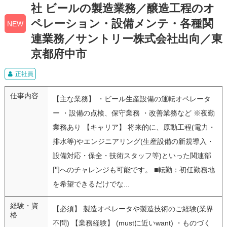
社 ビールの製造業務／醸造工程のオ
ペレーション・設備メンテ・各種関
NEW
連業務／サントリー株式会社出向／東
京都府中市
正社員
仕事内容
【主な業務】 ・ビール生産設備の運転オペレータ
ー ・設備の点検、保守業務 ・改善業務など ※夜勤
業務あり 【キャリア】 将来的に、原動工程(電力・
排水等)やエンジニアリング(生産設備の新規導入・
設備対応・保全・技術スタッフ等)といった関連部
門へのチャレンジも可能です。 ■転勤：初任勤務地
を希望できるだけでな...
経験・資
【必須】 製造オペレータや製造技術のご経験(業界
格
不問) 【業務経験】 (mustに近いwant) ・ものづく