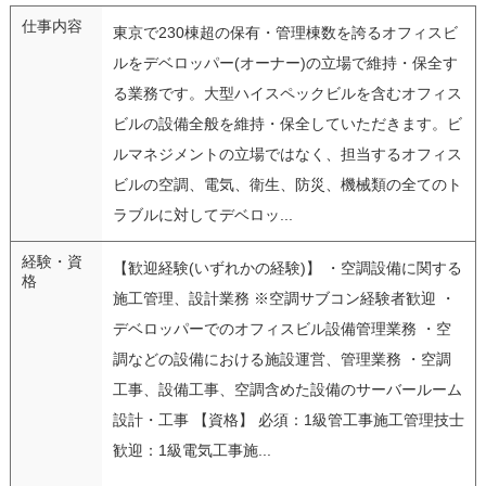
仕事内容
東京で230棟超の保有・管理棟数を誇るオフィスビ
ルをデベロッパー(オーナー)の立場で維持・保全す
る業務です。大型ハイスペックビルを含むオフィス
ビルの設備全般を維持・保全していただきます。ビ
ルマネジメントの立場ではなく、担当するオフィス
ビルの空調、電気、衛生、防災、機械類の全てのト
ラブルに対してデベロッ...
経験・資
【歓迎経験(いずれかの経験)】 ・空調設備に関する
格
施工管理、設計業務 ※空調サブコン経験者歓迎 ・
デベロッパーでのオフィスビル設備管理業務 ・空
調などの設備における施設運営、管理業務 ・空調
工事、設備工事、空調含めた設備のサーバールーム
設計・工事 【資格】 必須：1級管工事施工管理技士
歓迎：1級電気工事施...