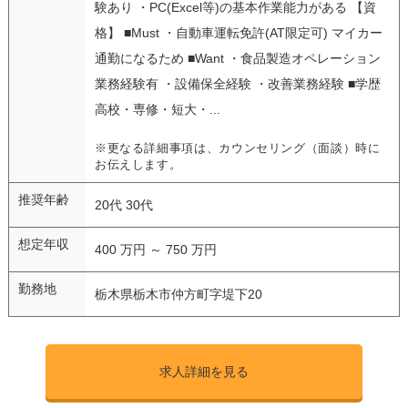
験あり ・PC(Excel等)の基本作業能力がある 【資
格】 ■Must ・自動車運転免許(AT限定可) マイカー
通勤になるため ■Want ・食品製造オペレーション
業務経験有 ・設備保全経験 ・改善業務経験 ■学歴
高校・専修・短大・...
※更なる詳細事項は、カウンセリング（面談）時に
お伝えします。
推奨年齢
20代 30代
想定年収
400 万円 ～ 750 万円
勤務地
栃木県栃木市仲方町字堤下20
求人詳細を見る