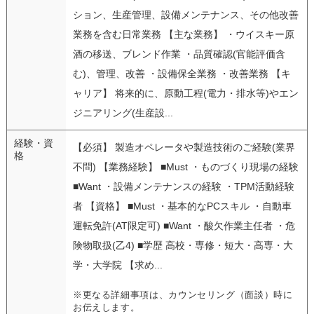
ション、生産管理、設備メンテナンス、その他改善
業務を含む日常業務 【主な業務】 ・ウイスキー原
酒の移送、ブレンド作業 ・品質確認(官能評価含
む)、管理、改善 ・設備保全業務 ・改善業務 【キ
ャリア】 将来的に、原動工程(電力・排水等)やエン
ジニアリング(生産設...
経験・資
【必須】 製造オペレータや製造技術のご経験(業界
格
不問) 【業務経験】 ■Must ・ものづくり現場の経験
■Want ・設備メンテナンスの経験 ・TPM活動経験
者 【資格】 ■Must ・基本的なPCスキル ・自動車
運転免許(AT限定可) ■Want ・酸欠作業主任者 ・危
険物取扱(乙4) ■学歴 高校・専修・短大・高専・大
学・大学院 【求め...
※更なる詳細事項は、カウンセリング（面談）時に
お伝えします。