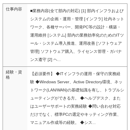
仕事内容
■業務内容(全て部内の対応) [1] 部内インフラおよび
システムの企画・運用・管理 [インフラ] 社内ネット
ワーク、各種サーバー、開発PC等の設計・構築・
運用維持 [システム] 部内の業務効率化のためのITツ
ール・システム導入推進、運用改善 [ソフトウェア
管理] ソフトウェア購入、ライセンス管理・ガバナ
ンス遵守 [2] ヘ...
経験・資
【必須要件】 ◆ITインフラの運用・保守の実務経
格
験 ◆Windows Server、Active Directory環境、ネッ
トワーク(LAN/WAN)の基礎知識を有し、トラブルシ
ューティングができる方。 ◆ヘルプデスク、また
はユーザーサポートの実務経験 ◆問い合わせ対応
だけでなく、標準PCの選定やキッティング作業、
マニュアル作成等の経験。 ◆シス...