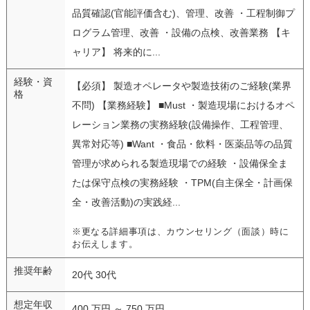
品質確認(官能評価含む)、管理、改善 ・工程制御プ
ログラム管理、改善 ・設備の点検、改善業務 【キ
ャリア】 将来的に...
経験・資
【必須】 製造オペレータや製造技術のご経験(業界
格
不問) 【業務経験】 ■Must ・製造現場におけるオペ
レーション業務の実務経験(設備操作、工程管理、
異常対応等) ■Want ・食品・飲料・医薬品等の品質
管理が求められる製造現場での経験 ・設備保全ま
たは保守点検の実務経験 ・TPM(自主保全・計画保
全・改善活動)の実践経...
※更なる詳細事項は、カウンセリング（面談）時に
お伝えします。
推奨年齢
20代 30代
想定年収
400 万円 ～ 750 万円