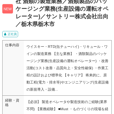
社 酒類の製造業務／酒類製品のパッ
ケージング業務(生産設備の運転オペ
NEW
レーター)／サントリー株式会社出向
／栃木県栃木市
正社員
仕事内容
ウイスキー・RTD(缶チューハイ)・リキュール・ワ
インの製造業務 【主な業務】 ・酒類製品のパッケ
ージング業務(生産設備の運転オペレーター) ・改善
活動(コスト改善・品質向上・安全性確保) ・作業工
程の設計および標準化 【キャリア】 将来的に、原
動工程(電力・排水等)やエンジニアリング(生産設備
の新規導入・設備...
経験・資
【必須】 製造オペレータや製造技術のご経験(業界
格
不問) 【業務経験】 ■Must ・ものづくりの現場を経