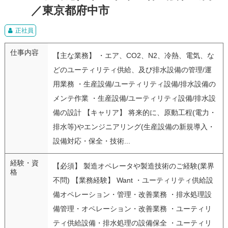
／東京都府中市
正社員
仕事内容
【主な業務】 ・エア、CO2、N2、冷熱、電気、な
どのユーティリティ供給、及び排水設備の管理/運
用業務 ・生産設備/ユーティリティ設備/排水設備の
メンテ作業 ・生産設備/ユーティリティ設備/排水設
備の設計 【キャリア】 将来的に、原動工程(電力・
排水等)やエンジニアリング(生産設備の新規導入・
設備対応・保全・技術...
経験・資
【必須】 製造オペレータや製造技術のご経験(業界
格
不問) 【業務経験】 Want ・ユーティリティ供給設
備オペレーション・管理・改善業務 ・排水処理設
備管理・オペレーション・改善業務 ・ユーティリ
ティ供給設備・排水処理の設備保全 ・ユーティリ