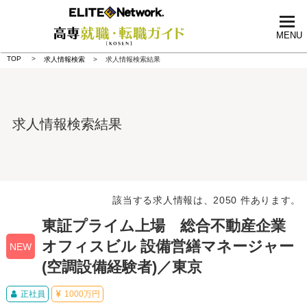
tog
nav
MENU
TOP
求人情報検索
求人情報検索結果
求人情報検索結果
該当する求人情報は、2050 件あります。
東証プライム上場 総合不動産企業
オフィスビル 設備営繕マネージャー
NEW
(空調設備経験者)／東京
正社員
1000万円