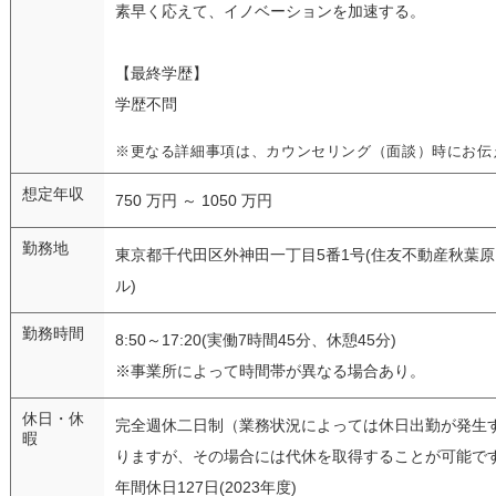
素早く応えて、イノベーションを加速する。
【最終学歴】
学歴不問
※更なる詳細事項は、カウンセリング（面談）時にお伝
想定年収
750 万円 ～ 1050 万円
勤務地
東京都千代田区外神田一丁目5番1号(住友不動産秋葉
ル)
勤務時間
8:50～17:20(実働7時間45分、休憩45分)
※事業所によって時間帯が異なる場合あり。
休日・休
完全週休二日制（業務状況によっては休日出勤が発生
暇
りますが、その場合には代休を取得することが可能で
年間休日127日(2023年度)