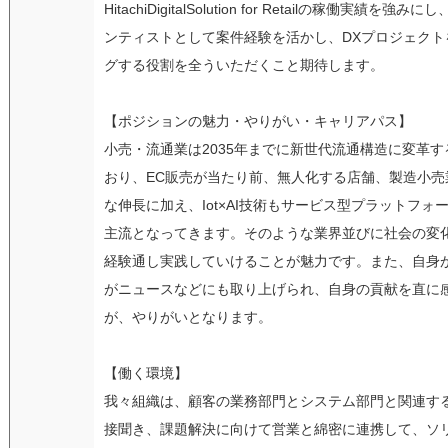
HitachiDigitalSolution for Retailの稼働実績を
ンティストとして案件経験を活かし、DXプロジェクト
グする役割を全ういただくこと期待します。
【ポジションの魅力・やりがい・キャリアパス】
小売・流通業は2035年までに新世代流通構造に変革
おり、EC販売が当たり前、無人化する店舗、製造小売業(
な伸長に加え、Iot×AI技術もサービス型プラットフォ
主流となってきます。そのような業界並びに社会の変
経験通し実践していけることが魅力です。また、自身
がニュースなどにも取り上げられ、自身の貢献を直に
が、やりがいとなります。
【働く環境】
我々組織は、顧客の業務部門とシステム部門と関連す
接聞き、課題解決に向けて営業と綿密に連携して、ソ