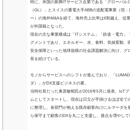
特に、米国の新興ITサービス企業である「グローバル
（GL）」とスイスの重電大手ABBの送配電事業（現：
ー）の海外M&Aを経て、海外売上比率は6割越え、従
が外国籍となった。
現在の主な事業構成は「ITシステム」「鉄道・電力」
グメントであり、エネルギー、水、食料、気候変動、
安全保障といった地球規模の社会課題解決に向け、グ
長を続けている。
モノからサービスへのシフトが進んでおり、「LUMAD
ダ）」がDX支援ビジネスの要。
当時社長だった東原敏昭氏が2016年5月に発表。IoT
ムとしてスタートし、現在は日立が手掛けるほぼ全て
に整理し、各部門が抱える既存顧客向けにルマーダを
ら保守まで顧客のDXを丸ごと支援し、接点を増やして