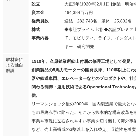
設立
大正9年(1920年)2月1日 [創業 明治43
資本金
464,384百万円
従業員数
連結：282,743名、単体：25,892名
株式
◆東証プライム上場 ◆名証プレミア
事業内容
IT、モビリティ、ライフ、インダス
ギー、研究開発
取材班に
1910年、久原鉱業所鉱山付属の修理工場として発足。
よる独自
創業製品の5馬力モーターの開発以降、110年以上に
解説
器や鉄道車両、エレベーターなどのプロダクトや、社
関わる制御・運用技術であるOperational Technolo
供。
リーマンショック後の2009年、国内製造業で最大となる
もの最終赤字に陥った。そこから抜本的な構造改革を
事業や市況に左右されやすい事業を切り離して海外事
など、売上高構成の3割以上を入れ替え、収益性を着