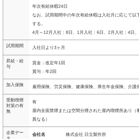
年次有給休暇24日
なお、試用期間中の年次有給休暇は入社月に応じて以
する。
4月～12月入社：8日、1月入社：6日、2月入社：4日、
試用期間
入社日より3ヶ月
昇給・給
賃金：改定年1回
与
賞与：年2回
加入保険
雇用保険、労災保険、健康保険、厚生年金保険、介護
受動喫煙
有
対策の有
屋内全面禁煙または空間分煙された屋内喫煙所あり（
無
異なる）
企業デー
会社名
株式会社 日立製作所
タ