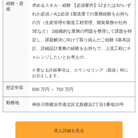
経験・資
求めるスキル・経験 【必須要件】12または3のいず
格
れか必須／4は必須 1製造業での業務経験をお持ち
の方（生産管理や製造工程管理、開発業務や社内
SEなど） 2組織的な業務の問題を整理して課題を特
定し、課題解決に向けて取り組んだご経験 3基本設
計、詳細設計業務の経験をお持ちで、上流工程にチ
ャレンジしたいとお考えの...
※更なる詳細事項は、カウンセリング（面談）時に
お伝えします。
想定年収
500 万円 ～ 750 万円
勤務地
神奈川県横浜市港北区北新横浜2丁目1番地10号
求人詳細を見る