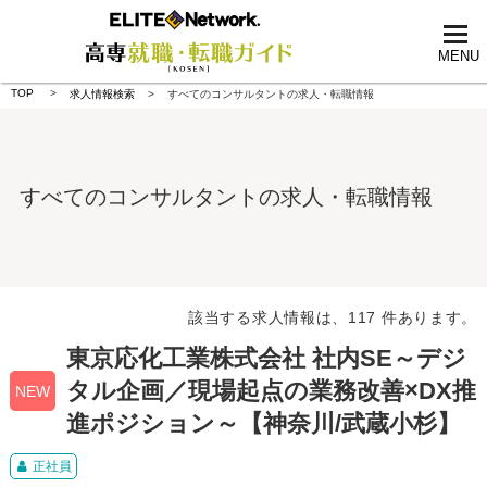
tog
nav
MENU
TOP
求人情報検索
すべてのコンサルタントの求人・転職情報
すべてのコンサルタントの求人・転職情報
該当する求人情報は、117 件あります。
東京応化工業株式会社 社内SE～デジ
タル企画／現場起点の業務改善×DX推
NEW
進ポジション～【神奈川/武蔵小杉】
正社員