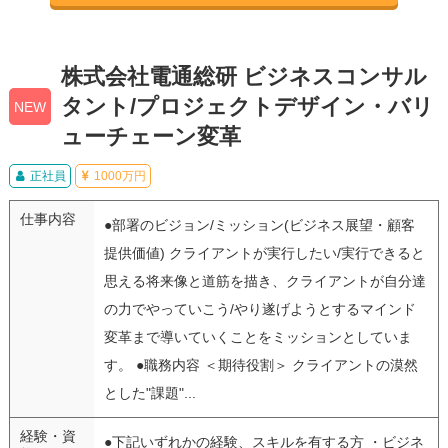
株式会社電通総研 ビジネスコンサル
タント/プロジェクトデザイン・バリ
NEW
ューチェーン変革
正社員
1000万円
仕事内容
●部署のビジョン/ミッション(ビジネス展望・顧客
提供価値) クライアントが実行したい/実行できると
思える将来像と道筋を描き、クライアントが自分達
の力でやっていこう/やり遂げようとするマインド
変革まで導いていくことをミッションとしていま
す。 ●職務内容 ＜期待役割＞ クライアントの漠然
とした"課題"...
経験・資
●下記いずれかの経験、スキルを有する方 ・ビジネ