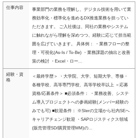
仕事内容
事業部門の業務を理解し、デジタル技術を用いて業
務効率化・標準化を進めるDX推進業務を担ってい
ただきます。 ご入社後は、同社の業務やシステム
に触れながら理解を深めつつ、経験に応じて担当範
囲を広げていきます。 具体例： ・業務フローの整
理・可視化(As-Is / To-Be) ・業務課題の抽出と改善
策の検討 ・Excel・ロー...
経験・資
＜最終学歴＞ ・大学院、大学、短期大学、専修・
格
各種学校、高等専門学校、高等学校卒以上 ＜応募
資格/応募条件＞ ■必須条件： ・業務改善、システ
ム導入プロジェクトへの参画経験(メンバー経験の
みでも可) ■歓迎条件： ※SIerの立場から社内SEへ
キャリアチェンジ歓迎 ・SAPロジスティクス領域
(販売管理SD/購買管理MM)の...