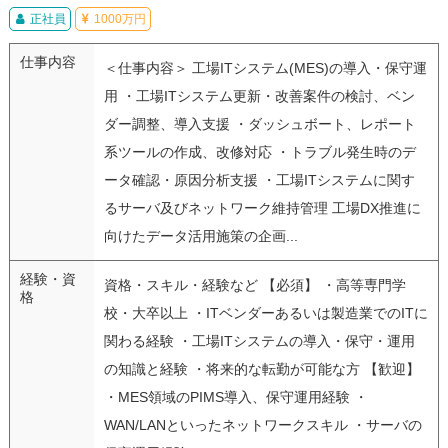
正社員
1000万円
仕事内容
＜仕事内容＞ 工場ITシステム(MES)の導入・保守運
用 ・工場ITシステム更新・改善案件の検討、ベン
ダー調整、導入支援 ・ダッシュボート、レポート
系ツールの作成、改修対応 ・トラブル発生時のデ
ータ確認・原因分析支援 ・工場ITシステムに関す
るサーバ及びネットワーク維持管理 工場DX推進に
向けたデータ活用施策の企画...
経験・資
資格・スキル・経験など 【必須】 ・高等専門学
格
校・大卒以上 ・ITベンダーあるいは製造業でのITに
関わる経験 ・工場ITシステムの導入・保守・運用
の知識と経験 ・将来的な転勤が可能な方 【歓迎】
・MES領域のPIMS導入、保守運用経験 ・
WAN/LANといったネットワークスキル ・サーバの