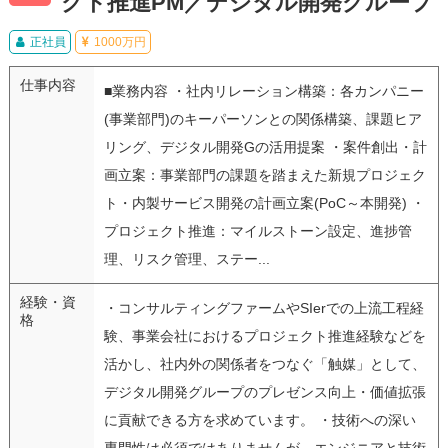
クト推進PM／デジタル開発グループ
正社員
1000万円
仕事内容
■業務内容 ・社内リレーション構築：各カンパニー
(事業部門)のキーパーソンとの関係構築、課題ヒア
リング、デジタル開発Gの活用提案 ・案件創出・計
画立案：事業部門の課題を踏まえた新規プロジェク
ト・内製サービス開発の計画立案(PoC～本開発) ・
プロジェクト推進：マイルストーン設定、進捗管
理、リスク管理、ステー...
経験・資
・コンサルティングファームやSIerでの上流工程経
格
験、事業会社におけるプロジェクト推進経験などを
活かし、社内外の関係者をつなぐ「触媒」として、
デジタル開発グループのプレゼンス向上・価値拡張
に貢献できる方を求めています。 ・技術への深い
専門性は必須ではありませんが、エンジニアと技術