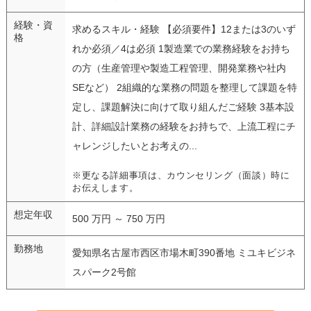
経験・資
求めるスキル・経験 【必須要件】12または3のいず
格
れか必須／4は必須 1製造業での業務経験をお持ち
の方（生産管理や製造工程管理、開発業務や社内
SEなど） 2組織的な業務の問題を整理して課題を特
定し、課題解決に向けて取り組んだご経験 3基本設
計、詳細設計業務の経験をお持ちで、上流工程にチ
ャレンジしたいとお考えの...
※更なる詳細事項は、カウンセリング（面談）時に
お伝えします。
想定年収
500 万円 ～ 750 万円
勤務地
愛知県名古屋市西区市場木町390番地 ミユキビジネ
スパーク2号館