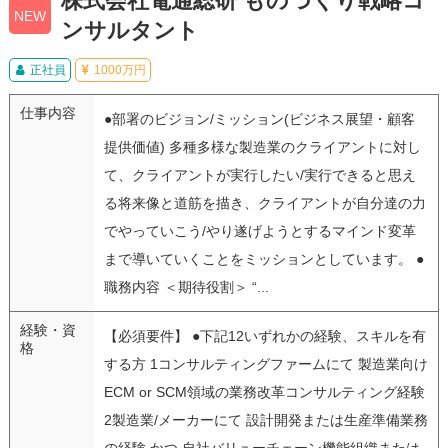
株式会社電通総研 ものづくり戦略コ
NEW
ンサルタント
正社員
1000万円
仕事内容
●部署のビジョン/ミッション(ビジネス展望・顧客
提供価値) 多種多様な製造業のクライアントに対し
て、クライアントが実行したい/実行できると思え
る将来像と道筋を描き、クライアントが自分達の力
でやっていこう/やり遂げようとするマインド変革
まで導いていくことをミッションとしています。 ●
職務内容 ＜期待役割＞ “...
経験・資
【必須要件】 ●下記12いずれかの経験、スキルを有
格
する方 1コンサルティングファームにて 製造業向け
ECM or SCM領域の業務改革コンサルティング経験
2製造業/メーカーにて 設計開発または生産準備業務
の経験 かつ 自社バリューチェーン機能組織または