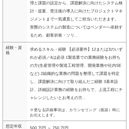
理と課題の設定から、課題解決に向けたシステム検
討・提案、受注後の導入に向けたプロジェクトマネ
ジメントまで一気通貫してご担当いただきます。
実際のシステムの製造についてはベンダーへ依頼す
るため、顧客折衝・ソリ...
経験・資
求めるスキル・経験 【必須要件】12または3のいず
格
れか必須／4は必須 1製造業での業務経験をお持ち
の方(生産管理や製造工程管理、開発業務や社内SE
など) 2組織的な業務の問題を整理して課題を特定
し、課題解決に向けて取り組んだご経験 3基本設
計、詳細設計業務の経験をお持ちで、上流工程にチ
ャレンジしたいとお考えの方...
※更なる詳細事項は、カウンセリング（面談）時に
お伝えします。
想定年収
500 万円 ～ 750 万円