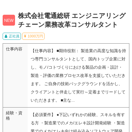
株式会社電通総研 エンジニアリング
NEW
チェーン業務改革コンサルタント
正社員
1000万円
仕事内容
【仕事内容】 ■期待役割： 製造業の高度な知識を持
つ専門コンサルタントとして、国内トップ企業に対
し、モノ/コトづくりにおける製品の企画・設計・
製造・評価の業務プロセス改革を支援していただき
ます。 ご自身の技術バックグラウンドを活かし、
クライアントと伴走して実行～定着までリードして
いただきます。 ■主な...
経験・資
【必須要件】 ●下記いずれかの経験、スキルを有す
格
る方 ・製造業でのメカ/エレキ設計開発経験 ・製造
業でのメカ/エレキ向け組み込みソフトウェア開発