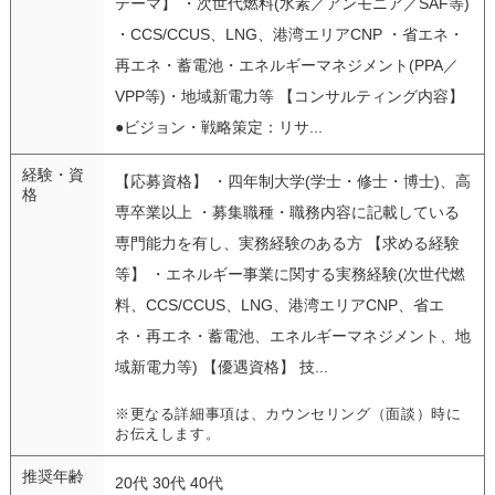
テーマ】 ・次世代燃料(水素／アンモニア／SAF等)
・CCS/CCUS、LNG、港湾エリアCNP ・省エネ・
再エネ・蓄電池・エネルギーマネジメント(PPA／
VPP等)・地域新電力等 【コンサルティング内容】
●ビジョン・戦略策定：リサ...
経験・資
【応募資格】 ・四年制大学(学士・修士・博士)、高
格
専卒業以上 ・募集職種・職務内容に記載している
専門能力を有し、実務経験のある方 【求める経験
等】 ・エネルギー事業に関する実務経験(次世代燃
料、CCS/CCUS、LNG、港湾エリアCNP、省エ
ネ・再エネ・蓄電池、エネルギーマネジメント、地
域新電力等) 【優遇資格】 技...
※更なる詳細事項は、カウンセリング（面談）時に
お伝えします。
推奨年齢
20代 30代 40代