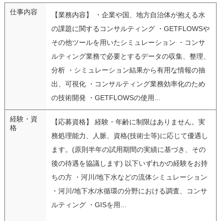
仕事内容
【業務内容】 ・企業や国、地方自治体が抱える水
の課題に関するコンサルティング ・GETFLOWSや
その他ツールを用いたシミュレーション ・コンサ
ルティング業務で必要とするデータの収集、整理、
分析 ・シミュレーション結果から有用な情報の抽
出、可視化 ・コンサルティング業務効率化のため
の技術開発 ・GETFLOWSの使用...
経験・資
【応募資格】 経験・年齢に制限はありません。実
格
務処理能力、人脈、資格(技術士等)に応じて優遇し
ます。(原則半年の試用期間の実績に基づき、その
後の待遇を協議します) 以下いずれかの経験をお持
ちの方 ・河川/地下水などの流体シミュレーション
・河川/地下水/水循環の分野における調査、コンサ
ルティング ・GISを用...