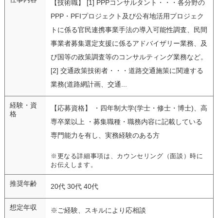
【技術職】 [1] PPPコンサルタント・・・各分野の
PPP・PFIプロジェクト及び公有地活用プロジェク
トに係る官民連携事業手法の導入可能性調査、民間
事業者募集選定支援に係るアドバイザリー業務、及
び国等の政策調査等のコンサルティング業務など。
[2] 交通政策技術者・・・道路交通施策に関連する
業務(道路網計画、交通...
経験・資
【応募資格】 ・四年制大学(学士・修士・博士)、高
格
専卒業以上 ・募集職種・職務内容に記載している
専門能力を有し、実務経験のある方
※更なる詳細事項は、カウンセリング（面談）時に
お伝えします。
推奨年齢
20代 30代 40代
想定年収
※ご経験、スキルにより応相談