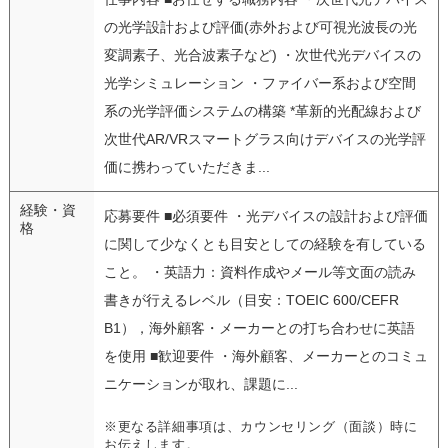
の光学設計および評価(赤外および可視光波長の光
変調素子、光合波素子など) ・次世代光デバイスの
光学シミュレーション ・ファイバー系および空間
系の光学評価システムの構築 *革新的光配線および
次世代AR/VRスマートグラス向けデバイスの光学評
価に携わっていただきま...
経験・資
応募要件 ■必須要件 ・光デバイスの設計および評価
格
に関して少なくとも目安としての経験を有している
こと。 ・英語力：資料作成やメール等文面の読み
書きが行えるレベル（目安：TOEIC 600/CEFR
B1），海外顧客・メーカーとの打ち合わせに英語
を使用 ■歓迎要件 ・海外顧客、メーカーとのコミュ
ニケーションが取れ、課題に...
※更なる詳細事項は、カウンセリング（面談）時に
お伝えします。