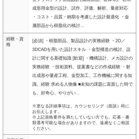
成形用金型の設計、試作、評価、解析、量産対応
・コスト・品質・納期を考慮した設計最適化 ・金
属部品から樹脂化の検討...
経験・資
[必須] ・樹脂部品、製品設計の実務経験 ・2D／
格
3DCADを用いた設計スキル ・金型構造の検討、設
計に関する基礎知識 [歓迎] ・機構設計、メカ設計の
実務経験 ・技術資料、提案書などの作成経験 ・射
出成形や量産工程、金型加工、工作機械に関する知
識、経験 求める人物像 ■未知の課題に直面した時で
も、好奇心、やりがい...
※更なる詳細事項は、カウンセリング（面談）時に
お伝えします。
※上記資格要件を満たしていない方でも、応募・書
類選考可能な場合がありますので、遠慮なくご相談
ください。