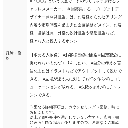
×「〇〇」という視点で、ものづくりを手掛けるフ
ァブレスメーカー。 今回募集する「プロダクトデ
ザイナー兼開発担当」は、お客様からのヒアリング
内容や市場調査を踏まえた企画業務がメイン。お客
様・営業社員・外部の設計担当や製造担当など、
様々な人と協力するポジシ...
経験・資
【求める人物像】 ●お客様目線の開発や固定観念に
格
捉われないものづくりをしたい。 ●自分の考えを言
語化またはイラストなどでアウトプットして説明で
きる。 ●立場が違う人に対しても壁を作らずにコミ
ュニケーションが取れる。 ●失敗を恐れずにチャレ
ンジできる。
※更なる詳細事項は、カウンセリング（面談）時に
お伝えします。
※上記資格要件を満たしていない方でも、応募・書
類選考可能な場合がありますので、遠慮なくご相談
ください。