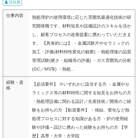
正社員
仕事内容
熱処理炉の使用環境に応じた雰囲気最適化技術の研
究開発職です。材料知見や設備設計のスキルを活か
し、顧客プロセスの改善提案に携わっていただきま
す。 【具体的には】 ・金属試験片やセラミックの
加工・評価(材料特性変化の観察) ・熱処理後の品質
管理試験(硬さ・組織等の評価) ・ガス雰囲気の分析
(GC／MS等) ・熱処...
経験・資
【必須要件】 ※いずれかに該当する方 ・金属やセ
格
ラミックス等の材料特性に関する知見をお持ちの方
・熱処理設備に関わる設計／生産技術／開発のご経
験をお持ちの方 【歓迎要件】 ・焼結、窒化など熱
処理プロセスに対する知識がある方 ・炉の使用経
験や評価～設計に携わった経験をお持ちの方 【学
歴】高専・大学・大学院