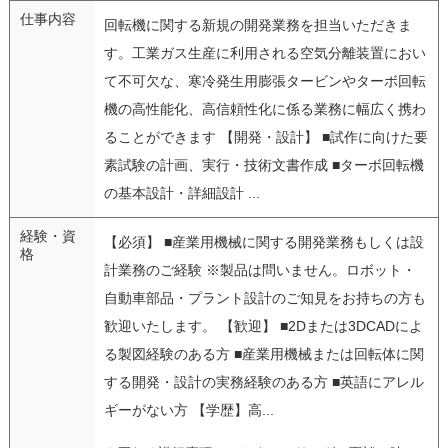
仕事内容
回転機に関する新規の開発業務を担当いただきま
す。工業ガス生産に利用される空気分離装置におい
て不可欠な、寒冷発生用膨張タービンやターボ回転
機の高性能化、高信頼性化に係る業務に幅広く携わ
ることができます 【開発・設計】 ■試作に向けた要
素試験の計画、実行・技術文書作成 ■ターボ回転機
の基本設計・詳細設計 ...
経験・資
【必須】 ■産業用機械に関する開発業務もしくは設
格
計業務のご経験 ※製品は問いません。ロボット・
自動車部品・プラント設計のご知見をお持ちの方も
歓迎いたします。 【歓迎】 ■2Dまたは3DCADによ
る製図経験のある方 ■産業用機械または回転体に関
する開発・設計の実務経験のある方 ■英語にアレル
ギーがない方 【学歴】高...