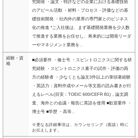
究開発 ・論文・特許などの企業における基礎技術
のアピール活動 ・材料・プロセス・評価などの基
礎技術開発 ・社内外の業界の専門家とのビジネス
化の推進 *ご入社後は、まず基礎開発業務を少人数
で推進する業務をお任せし、将来的には開発リーダ
ーやマネジメント業務を...
経験・資
■必須要件 ・修士号 ・スピントロニクスに関する研
格
究経験 ・スピントロニクス素子の試作・評価の両
方の経験者 ・少なくとも論文3件以上の筆頭著経験
・英語力：資料作成やメール等文面の読み書きが行
えるレベル(目安：TOEIC 600/CEFR B1)，論文調
査、海外との会議・報告に英語を使用 ■歓迎要件 ・
博士号 ■学歴 ・高等...
※更なる詳細事項は、カウンセリング（面談）時に
お伝えします。