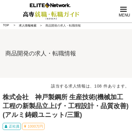
tog
nav
MENU
TOP
求人情報検索
商品開発の求人・転職情報
商品開発の求人・転職情報
該当する求人情報は、108 件あります。
株式会社 神戸製鋼所 生産技術(機械加工
工程の新製品立上げ・工程設計・品質改善)
(アルミ鋳鍛ユニット/三重)
正社員
1000万円