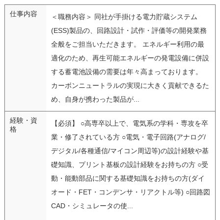
仕事内容
＜職務内容＞ 同社が手掛ける電力貯蔵システム
(ESS)製品の、回路設計・試作・評価等の開発業務
全般をご担当いただきます。 エネルギー利用の最
適化のため、再生可能エネルギーの発電設備に併設
する蓄電池設備の需要は年々高まっております。
カーボンニュートラルの実現に大きく貢献できるた
め、自身が携わった製品が...
経験・資
【必須】 ○高専卒以上で、電気系の学科・専攻を卒
格
業・修了されている方 ○電気・電子回路(アナログ/
デジタル/各種通信/マイコン周辺等)の設計経験や基
礎知識、プリント基板の設計経験をお持ちの方 ○受
動・能動部品に関する基礎知識をお持ちの方(ダイ
オード・FET・コンデンサ・リアクトル等) ○回路図
CAD・シミュレータの使...