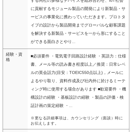
する同社の多様なデバイスを組み合わせ、IoT社会
に貢献するモジュール製品の開発により新製品・サ
ービスの事業化に携わっていただきます。プロトタ
イプの設計から製品開発までグローバルな顧客課題
を解決する新製品・サービスを一から形にすること
ができる面白さとやり...
経験・資
■必須要件 ・電気電子回路設計経験 ・英語力：仕様
格
書、メール等の読み書き程度以上／推奨：日常レベ
ルの英会話力(目安：TOEIC550点以上)，メールに
よるやり取り、資料作成及び社内外に於けるミーテ
ィング時に使用する場合があります ■歓迎要件 ・機
構設計の経験 ・基板設計の経験 ・製品の評価・検
証計画の策定経験 ・...
※更なる詳細事項は、カウンセリング（面談）時に
お伝えします。