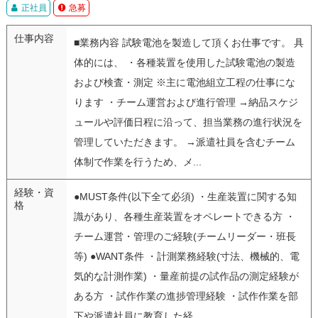
正社員
急募
仕事内容
■業務内容 試験電池を製造して頂くお仕事です。 具
体的には、 ・各種装置を使用した試験電池の製造
および検査・測定 ※主に電池組立工程の仕事にな
ります ・チーム運営および進行管理 →納品スケジ
ュールや評価日程に沿って、担当業務の進行状況を
管理していただきます。 →派遣社員を含むチーム
体制で作業を行うため、メ...
経験・資
●MUST条件(以下全て必須) ・生産装置に関する知
格
識があり、各種生産装置をオペレートできる方 ・
チーム運営・管理のご経験(チームリーダー・班長
等) ●WANT条件 ・計測業務経験(寸法、機械的、電
気的な計測作業) ・量産前提の試作品の測定経験が
ある方 ・試作作業の進捗管理経験 ・試作作業を部
下や派遣社員に教育した経...