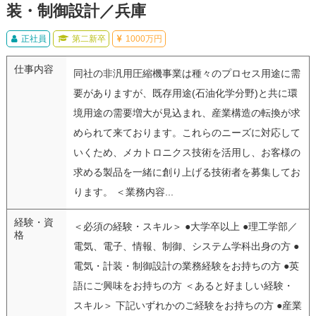
装・制御設計／兵庫
正社員
第二新卒
1000万円
仕事内容
同社の非汎用圧縮機事業は種々のプロセス用途に需
要がありますが、既存用途(石油化学分野)と共に環
境用途の需要増大が見込まれ、産業構造の転換が求
められて来ております。これらのニーズに対応して
いくため、メカトロニクス技術を活用し、お客様の
求める製品を一緒に創り上げる技術者を募集してお
ります。 ＜業務内容...
経験・資
＜必須の経験・スキル＞ ●大学卒以上 ●理工学部／
格
電気、電子、情報、制御、システム学科出身の方 ●
電気・計装・制御設計の業務経験をお持ちの方 ●英
語にご興味をお持ちの方 ＜あると好ましい経験・
スキル＞ 下記いずれかのご経験をお持ちの方 ●産業