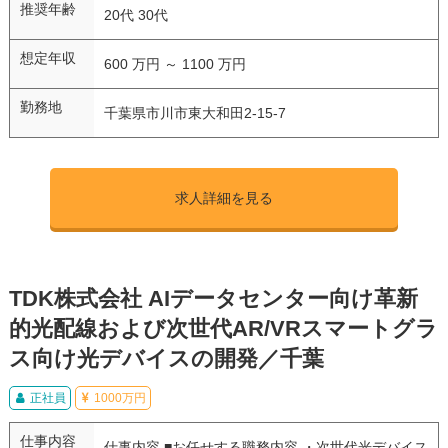
推奨年齢
20代 30代
想定年収
600 万円 ～ 1100 万円
勤務地
千葉県市川市東大和田2-15-7
求人詳細を見る
TDK株式会社 AIデータセンター向け革新
的光配線および次世代AR/VRスマートグラ
ス向け光デバイスの開発／千葉
正社員
1000万円
仕事内容
仕事内容 ■お任せする職務内容 ・次世代光デバイス