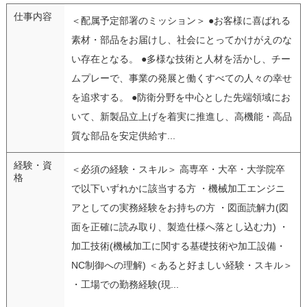
仕事内容
＜配属予定部署のミッション＞ ●お客様に喜ばれる
素材・部品をお届けし、社会にとってかけがえのな
い存在となる。 ●多様な技術と人材を活かし、チー
ムプレーで、事業の発展と働くすべての人々の幸せ
を追求する。 ●防衛分野を中心とした先端領域にお
いて、新製品立上げを着実に推進し、高機能・高品
質な部品を安定供給す...
経験・資
＜必須の経験・スキル＞ 高専卒・大卒・大学院卒
格
で以下いずれかに該当する方 ・機械加工エンジニ
アとしての実務経験をお持ちの方 ・図面読解力(図
面を正確に読み取り、製造仕様へ落とし込む力) ・
加工技術(機械加工に関する基礎技術や加工設備・
NC制御への理解) ＜あると好ましい経験・スキル＞
・工場での勤務経験(現...