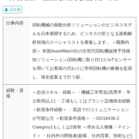
正社員
仕事内容
回転機械の振動分析ソリューションのビジネスモデ
ルを日本展開するため、ビジネスの肝となる振動解
析領域のスペシャリストを募集します。 ＜職務内
容＞ 米国AssetWatch社の次世代回転機故障予兆検
知ソリューション(回転機に取り付けたIoTセンサー
を用いてお客様の代わりに常時回転機の稼働を監視
し、保全提案まで行う顧...
経験・資
＜必須スキル・経験＞ ・機械工学専攻(高専卒・学
格
士取得以上) ・工場もしくはプラント設備保全経験
＜歓迎条件経験＞ ・英語でのコミュニケーション
が可能な方 ＜歓迎条件資格＞ ・ISO18436-2
Category1もしくは2保有 ＜求める人物像・マイン
ド＞ ・社内外の関係者(顧客、社内営業、技術など)