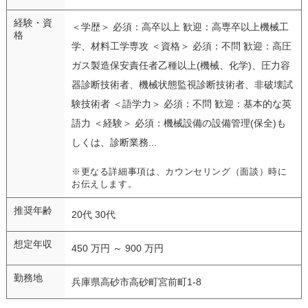
経験・資
＜学歴＞ 必須：高卒以上 歓迎：高専卒以上機械工
格
学、材料工学専攻 ＜資格＞ 必須：不問 歓迎：高圧
ガス製造保安責任者乙種以上(機械、化学)、圧力容
器診断技術者、機械状態監視診断技術者、非破壊試
験技術者 ＜語学力＞ 必須：不問 歓迎：基本的な英
語力 ＜経験＞ 必須：機械設備の設備管理(保全)も
しくは、診断業務...
※更なる詳細事項は、カウンセリング（面談）時に
お伝えします。
推奨年齢
20代 30代
想定年収
450 万円 ～ 900 万円
勤務地
兵庫県高砂市高砂町宮前町1-8