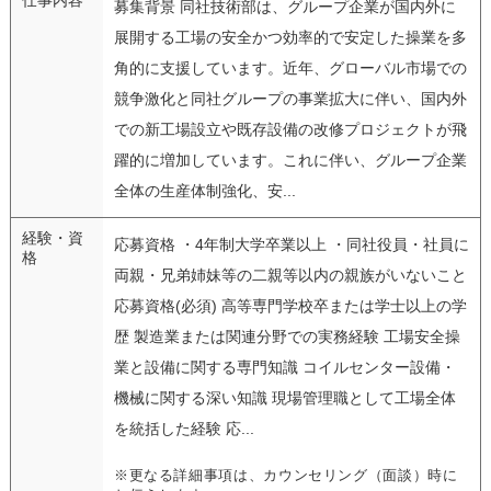
募集背景 同社技術部は、グループ企業が国内外に
展開する工場の安全かつ効率的で安定した操業を多
角的に支援しています。近年、グローバル市場での
競争激化と同社グループの事業拡大に伴い、国内外
での新工場設立や既存設備の改修プロジェクトが飛
躍的に増加しています。これに伴い、グループ企業
全体の生産体制強化、安...
経験・資
応募資格 ・4年制大学卒業以上 ・同社役員・社員に
格
両親・兄弟姉妹等の二親等以内の親族がいないこと
応募資格(必須) 高等専門学校卒または学士以上の学
歴 製造業または関連分野での実務経験 工場安全操
業と設備に関する専門知識 コイルセンター設備・
機械に関する深い知識 現場管理職として工場全体
を統括した経験 応...
※更なる詳細事項は、カウンセリング（面談）時に