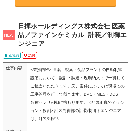
日揮ホールディングス株式会社 医薬
品／ファインケミカル_計装／制御エ
NEW
ンジニア
正社員
急募
仕事内容
<業務内容> 医薬・製薬・食品プラントの自動制御
設備において、設計・調達・現場納入まで一貫して
ご担当いただきます。又、案件によっては現場での
工事管理を行って戴きます。BMS・MES・DCS・
各種センサ制御に携わります。 <配属組織のミッシ
ョン・役割> 計装制御部の計装/制御トエンジニア
は、計装/制御リ...