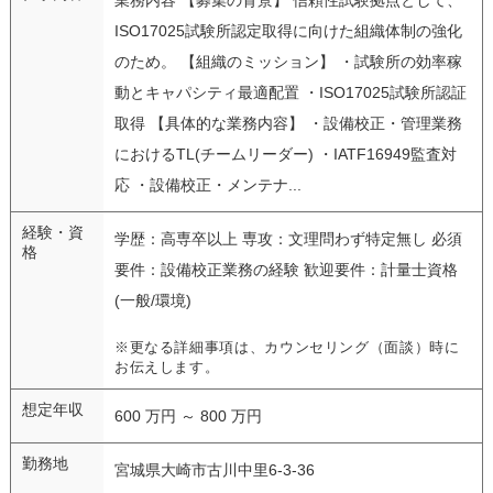
ISO17025試験所認定取得に向けた組織体制の強化
のため。 【組織のミッション】 ・試験所の効率稼
動とキャパシティ最適配置 ・ISO17025試験所認証
取得 【具体的な業務内容】 ・設備校正・管理業務
におけるTL(チームリーダー) ・IATF16949監査対
応 ・設備校正・メンテナ...
経験・資
学歴：高専卒以上 専攻：文理問わず特定無し 必須
格
要件：設備校正業務の経験 歓迎要件：計量士資格
(一般/環境)
※更なる詳細事項は、カウンセリング（面談）時に
お伝えします。
想定年収
600 万円 ～ 800 万円
勤務地
宮城県大崎市古川中里6-3-36