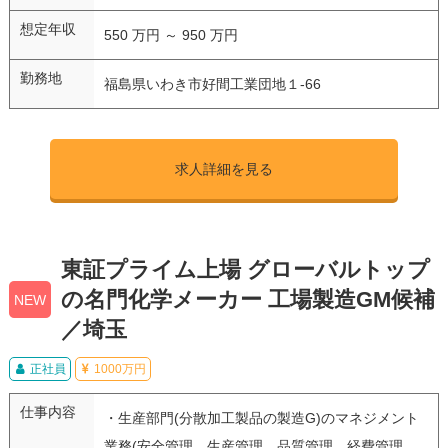
想定年収
550 万円 ～ 950 万円
勤務地
福島県いわき市好間工業団地１-66
求人詳細を見る
東証プライム上場 グローバルトップ
の名門化学メーカー 工場製造GM候補
NEW
／埼玉
正社員
1000万円
仕事内容
・生産部門(分散加工製品の製造G)のマネジメント
業務(安全管理、生産管理、品質管理、経費管理、