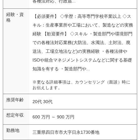
各種法対応、行政届...
経験・資
【必須要件】 ◇学歴：高等専門学校卒業以上 ◇ス
格
キル：生産事業所や工場において、製造などの実務
経験 【歓迎要件】 ◇スキル ・製造部門や環境部門
での各種法対応業務(大防法、水濁法、土対法、廃
送法、工場立地法など)の実務経験 ・各種法律や
ISOや統合マネジメントシステムなどに関する基礎
知識を有する ・製造部門や...
※更なる詳細事項は、カウンセリング（面談）時に
お伝えします。
推奨年齢
20代 30代
想定年収
600 万円 ～ 900 万円
勤務地
三重県四日市市大字日永1730番地