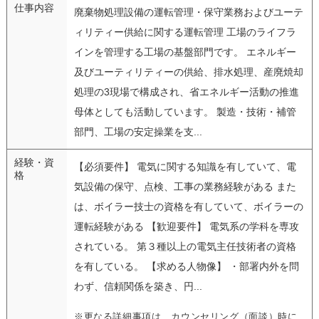
仕事内容
廃棄物処理設備の運転管理・保守業務およびユーテ
ィリティー供給に関する運転管理 工場のライフラ
インを管理する工場の基盤部門です。 エネルギー
及びユーティリティーの供給、排水処理、産廃焼却
処理の3現場で構成され、省エネルギー活動の推進
母体としても活動しています。 製造・技術・補管
部門、工場の安定操業を支...
経験・資
【必須要件】 電気に関する知識を有していて、電
格
気設備の保守、点検、工事の業務経験がある また
は、ボイラー技士の資格を有していて、ボイラーの
運転経験がある 【歓迎要件】 電気系の学科を専攻
されている。 第３種以上の電気主任技術者の資格
を有している。 【求める人物像】 ・部署内外を問
わず、信頼関係を築き、円...
※更なる詳細事項は、カウンセリング（面談）時に