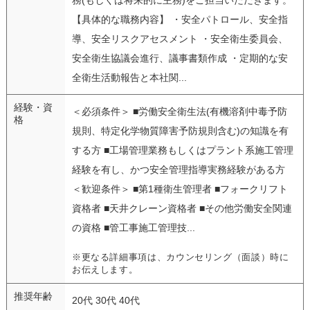
【具体的な職務内容】 ・安全パトロール、安全指
導、安全リスクアセスメント ・安全衛生委員会、
安全衛生協議会進行、議事書類作成 ・定期的な安
全衛生活動報告と本社関...
経験・資
＜必須条件＞ ■労働安全衛生法(有機溶剤中毒予防
格
規則、特定化学物質障害予防規則含む)の知識を有
する方 ■工場管理業務もしくはプラント系施工管理
経験を有し、かつ安全管理指導実務経験がある方
＜歓迎条件＞ ■第1種衛生管理者 ■フォークリフト
資格者 ■天井クレーン資格者 ■その他労働安全関連
の資格 ■管工事施工管理技...
※更なる詳細事項は、カウンセリング（面談）時に
お伝えします。
推奨年齢
20代 30代 40代