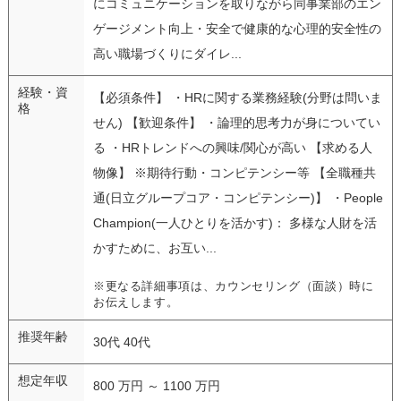
にコミュニケーションを取りながら同事業部のエン
ゲージメント向上・安全で健康的な心理的安全性の
高い職場づくりにダイレ...
経験・資
【必須条件】 ・HRに関する業務経験(分野は問いま
格
せん) 【歓迎条件】 ・論理的思考力が身についてい
る ・HRトレンドへの興味/関心が高い 【求める人
物像】 ※期待行動・コンピテンシー等 【全職種共
通(日立グループコア・コンピテンシー)】 ・People
Champion(一人ひとりを活かす)： 多様な人財を活
かすために、お互い...
※更なる詳細事項は、カウンセリング（面談）時に
お伝えします。
推奨年齢
30代 40代
想定年収
800 万円 ～ 1100 万円