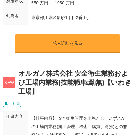
想定年収
650 万円 ～ 1050 万円
勤務地
東京都江東区新砂1丁目2番8号
求人詳細を見る
オルガノ株式会社 安全衛生業務およ
び工場内業務(技能職/転勤無)【いわき
NEW
工場】
正社員
仕事内容
【仕事内容】 安全衛生管理を主務とし、いずれか
の工場内業務(施工管理、検査、購買、総務)との兼
務(もしくは将来的に主務)をご担当いただきます。