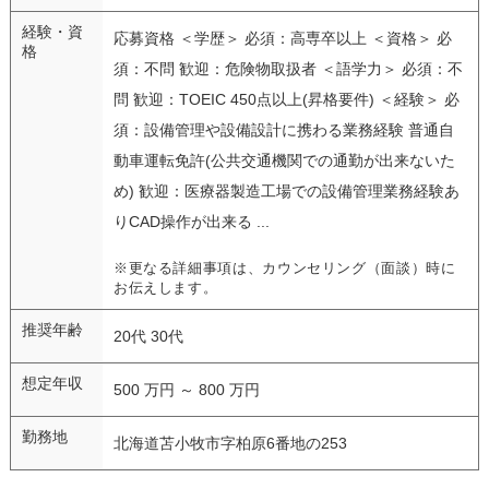
経験・資
応募資格 ＜学歴＞ 必須：高専卒以上 ＜資格＞ 必
格
須：不問 歓迎：危険物取扱者 ＜語学力＞ 必須：不
問 歓迎：TOEIC 450点以上(昇格要件) ＜経験＞ 必
須：設備管理や設備設計に携わる業務経験 普通自
動車運転免許(公共交通機関での通勤が出来ないた
め) 歓迎：医療器製造工場での設備管理業務経験あ
りCAD操作が出来る ...
※更なる詳細事項は、カウンセリング（面談）時に
お伝えします。
推奨年齢
20代 30代
想定年収
500 万円 ～ 800 万円
勤務地
北海道苫小牧市字柏原6番地の253