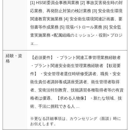
[1] HSSE委員会事務局業務 [2] 事故災害発生時の対
応業務、再発防止対策の検討業務 [3] 安全衛生環境
関連教育実施業務 [4] 安全衛生環境関連計画書、要
領書等作成業務 [5] 現場パトロール業務 [6] 安全監
査実施業務 <配属組織のミッション・役割> プロジ
ェ...
経験・資
【必須要件】 ・プラント関連工事管理業務経験者
格
・プラント関連安全衛生管理業務経験者 【歓迎要
件】 ・安全管理者選任時研修受講者、職長・安全
衛生責任者講師養成講座受講者、衛生管理者取得
者、安衛法特別教育、技能講習各種取得者等の有資
格者は優遇。 【求める人物像】 ・新たな領域、技
術、手法に挑戦できる人 ...
※更なる詳細事項は、カウンセリング（面談）時に
お伝えします。