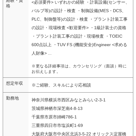
経験・資
<必須要件> いずれかの経験 ・計装設備(センサー、
格
バルブ等)の設計・検査 ・制御設備(MES・DCS、
PLC、制御盤等)の設計・検査 ・プラント計装工事
の設計・現場検査 <歓迎要件> ・1級計装士の資格
・プラント計装工事の設計・現場検査 ・TOEIC
600点以上 ・TUV FS (機能安全)Engineer <求める
人財像> ...
※更なる詳細事項は、カウンセリング（面談）時に
お伝えします。
想定年収
※ご経験、スキルにより応相談
勤務地
神奈川県横浜市西区みなとみらい2-3-1
茨城県神栖市深芝南4-8-13
千葉県市原市姉崎786-1
三重県四日市市塩浜町1-69
大阪府大阪市中央区北浜3-5-22 オリックス淀屋橋