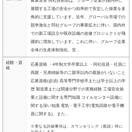
募集背景 同社技術部は、グループ企業が国内外に
展開する工場の安全かつ効率的で安定した操業を多
角的に支援しています。近年、グローバル市場での
競争激化と同社グループの事業拡大に伴い、国内外
での新工場設立や既存設備の改修プロジェクトが飛
躍的に増加しています。これに伴い、グループ企業
全体の生産体制強化、安...
経験・資
応募資格 ・4年制大学卒業以上 ・同社役員・社員に
格
両親・兄弟姉妹等の二親等以内の親族がいないこと
応募資格(必須) 高等専門学校卒または学士以上の学
歴 製造業または関連分野での実務経験 工場安全操
業と設備に関する専門知識 コイルセンター設備に
関する深い知識 電気・電子工学(電気回路や電子機
器に関する)、また...
※更なる詳細事項は、カウンセリング（面談）時に
お伝えします。