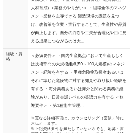
人材育成) ＜業務のやりがい＞ ・組織全体のマネジ
メント業務を主導できる 製造現場の課題を見つ
け、改善策を立案・実行することで、生産性や品質
が向上します。自分の判断や工夫が合理化や目に見
える成果につながるのは大...
経験・資
＜必須要件＞ ・国内生産拠点において生産もしく
格
は技術部門の大規模組織(50～100人規模)のマネジ
メント経験を有する ・甲種危険物取扱者あるいは
それに準じた危険物に対する知見や取り扱い経験を
有する ・海外業務あるいは海外と関わる業務の経
験があり、日常会話レベルの英語力を有する ＜歓
迎要件＞ ・第1種衛生管理...
※更なる詳細事項は、カウンセリング（面談）時に
お伝えします。
※上記資格要件を満たしていない方でも、応募・書