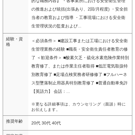
的な職務内容】 ・各事業所における安全衛生管理
の推進および統括(出張あり、2回/月程度) ・安全担
当者の教育および指導 ・工事現場における安全衛
生管理状況の監査および...
経験・資
＜必須条件＞ ■建設工事または工場における安全衛
格
生管理業務の経験 ■職長・安全衛生責任者教育の修
了 ＜歓迎条件＞ ■酸素欠乏・硫化水素危険作業特別
教育修了、または作業主任者取得 ■低圧電気取扱特
別教育修了 ■足場点検実務者研修修了 ■フルハーネ
ス型墜落制止用器具特別教育修了 ■普通自動車免許
【英語力】 会話：...
※更なる詳細事項は、カウンセリング（面談）時に
お伝えします。
推奨年齢
20代 30代 40代