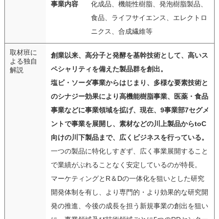
事業内容
化成品、機能性樹脂、発泡樹脂製品、
食品、ライフサイエンス、エレクトロ
ニクス、合成繊維等
取材班に
創業以来、高分子と発酵を基幹技術として、高いス
よる独自
ペシャリティを備えた製品群を創出。
解説
塩ビ・ソーダ事業からはじまり、多様な要素技術と
のシナジー効果により高機能樹脂事業、医薬・食品
事業などに事業領域を拡げ、現在、9事業部7セグメ
ントで事業を展開し、素材などの川上製品からtoC
向けの川下製品まで、広くビジネスを行っている。
一つの製品に特化しすぎず、広く事業展開すること
で業績がぶれることなく安定しているのが特長。
マーケティングとR＆Dの一体化を狙いとした研究
開発体制を有し、より専門的・より効果的な研究開
発の推進、今後の成長を担う新規事業の創出を狙い