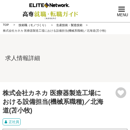
tog
nav
MENU
TOP
技術職（モノづくり）
生産技術・製造技術
株式会社カネカ 医療器製造工場における設備担当(機械系職種)／北海道(苫小牧)
求人情報詳細
株式会社カネカ 医療器製造工場に
おける設備担当(機械系職種)／北海
道(苫小牧)
正社員