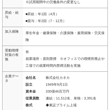
※試用期間中の労働条件の変更なし
昇給・給
■昇給：年1回（4月）
与
■賞与：年2回（7・12月）
加入保険
厚生年金・健康保険・介護保険・雇用保険・労災保
険
受動喫煙
有
対策の有
就業場所：原則禁煙 ※オフィスでの喫煙所廃止や
無
工場での就業時間内禁煙活動を実施
企業デー
会社名
株式会社カネカ
タ
設立
1949年9月1日
資本金
330億46百万円
従業員数
連結：11,512名、単独：3,391名
株式
◆東証プライム上場