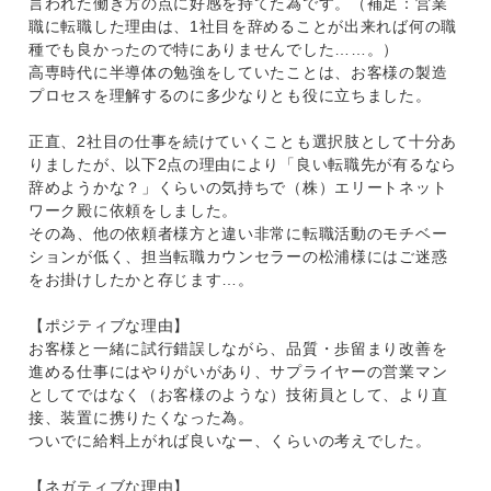
言われた働き方の点に好感を持てた為です。（補足：営業
職に転職した理由は、1社目を辞めることが出来れば何の職
種でも良かったので特にありませんでした……。）
高専時代に半導体の勉強をしていたことは、お客様の製造
プロセスを理解するのに多少なりとも役に立ちました。
正直、2社目の仕事を続けていくことも選択肢として十分あ
りましたが、以下2点の理由により「良い転職先が有るなら
辞めようかな？」くらいの気持ちで（株）エリートネット
ワーク殿に依頼をしました。
その為、他の依頼者様方と違い非常に転職活動のモチベー
ションが低く、担当転職カウンセラーの松浦様にはご迷惑
をお掛けしたかと存じます…。
【ポジティブな理由】
お客様と一緒に試行錯誤しながら、品質・歩留まり改善を
進める仕事にはやりがいがあり、サプライヤーの営業マン
としてではなく（お客様のような）技術員として、より直
接、装置に携りたくなった為。
ついでに給料上がれば良いなー、くらいの考えでした。
【ネガティブな理由】