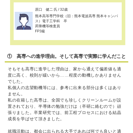
原口 健二 氏 / 32歳
熊本高等専門学校（旧：熊本電波高専 熊本キャンパ
ス）電子工学科 卒
昇降機等検査員
FP3級
① 高専への進学理由。そして高専で実際に学んだこと
そもそも高専に進学した理由は、家から通えて偏差値も適
度に高く、校則が緩いから……程度の動機しかありません
でした。
私個人の志望動機等には、参考に出来る部分は多くはあり
ません。
私の在籍した高専は、全国でも珍しくクリーンルームが設
置されており、半導体の勉強だけは（卒研に絡むので）頑
張りました。卒業研究では、前工程プロセスにおける結晶
成長を学ばせて頂きました。
就職活動は、都会に出られる大手であれば何でも良いと適