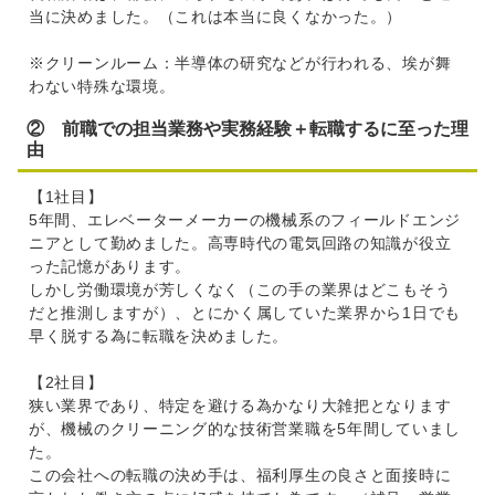
当に決めました。（これは本当に良くなかった。）
※クリーンルーム：半導体の研究などが行われる、埃が舞
わない特殊な環境。
② 前職での担当業務や実務経験＋転職するに至った理
由
【1社目】
5年間、エレベーターメーカーの機械系のフィールドエンジ
ニアとして勤めました。高専時代の電気回路の知識が役立
った記憶があります。
しかし労働環境が芳しくなく（この手の業界はどこもそう
だと推測しますが）、とにかく属していた業界から1日でも
早く脱する為に転職を決めました。
【2社目】
狭い業界であり、特定を避ける為かなり大雑把となります
が、機械のクリーニング的な技術営業職を5年間していまし
た。
この会社への転職の決め手は、福利厚生の良さと面接時に