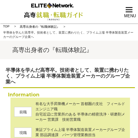
tog
nav
MENU
TOP
高専出身者の『転職体験記』
半導体を学んだ高専卒。技術者として、装置に携わりたく、プライム上場 半導体製造装置メー
カーのグループ企業へ
高専出身者の『転職体験記』
半導体を学んだ高専卒。技術者として、装置に携わりた
く、プライム上場 半導体製造装置メーカーのグループ企
業へ
Information
有名な大手昇降機メーカー 首都圏の支社 フィールド
エンジニア職
前職
自宅近辺に営業所のある 半導体の精密洗浄・研磨剤メ
ーカー 営業課 技術営業職
東証プライム上場 半導体製造装置メーカーグループ企
現職
業 部品調達課 パーツ管理業務担当