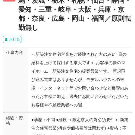
馬・茨城・栃木・札幌・仙台・静岡・
愛知・三重・岐阜・大阪・兵庫・京
都・奈良・広島・岡山・福岡／原則転
勤無し
正社員
仕事内容
＜新築注文住宅営業をご経験された方のみ1年目の
給料を上げて採用する求人です＞ お客様の夢のマ
イホーム、新築注文住宅の提案営業です。 新規飛
び込み営業はありませんが、モデルハウスへの来
場・インターネット等でお問い合わせなど反響のあ
ったお客様に加え、過去にお問い合わせいただいた
お客様や不動産業者への能...
経験・資
●学歴：不問 ●経験 ＜限定求人の為必須要件＞ 新築
格
注文住宅営業(構造や価格帯等は問わず) ●資格：不