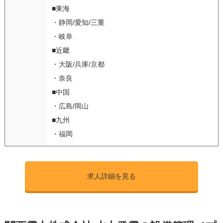
■東海
・静岡/愛知/三重
・岐阜
■近畿
・大阪/兵庫/京都
・奈良
■中国
・広島/岡山
■九州
・福岡
求人詳細を見る