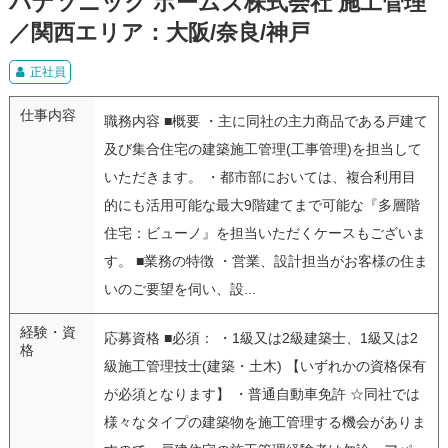
パナソニック ホームズ株式会社 施工管理
／関西エリア：大阪/奈良/神戸
正社員
仕事内容
職務内容 ■概要 ・主に同社の主力商品である戸建て
及び集合住宅の建築施工管理(工事管理)を担当して
いただきます。 ・都市部においては、複合利用目
的にも活用可能な最大9階建てまで可能な『多層階
住宅：ビューノ』を担当いただくケースもございま
す。 ■業務の特徴 ・営業、設計担当がお客様の住ま
いのご要望を伺い、設...
経験・資
応募資格 ■必須： ・1級又は2級建築士、1級又は2
格
級施工管理技士(建築・土木) 【いずれかの資格保有
が必須となります】 ・普通自動車免許 ☆同社では
様々なタイプの建築物を施工管理する機会がありま