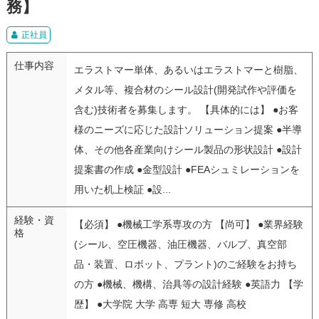
務】
正社員
仕事内容
エラストマー単体、あるいはエラストマーと樹脂、
メタル等、複合材のシール設計(開発試作や評価を
含む)技術者を募集します。 【具体的には】 ●お客
様のニーズに応じた設計ソリューション提案 ●半導
体、その他各産業向けシール製品の形状設計 ●設計
提案書の作成 ●金型設計 ●FEAシュミレーションを
用いた机上検証 ●設...
経験・資
【必須】 ●機械工学系専攻の方 【尚可】 ●業界経験
格
(シール、空圧機器、油圧機器、バルブ、真空部
品・装置、ロボット、プラント)のご経験をお持ち
の方 ●機械、機構、治具等の設計経験 ●英語力 【学
歴】 ●大学院 大学 高専 短大 専修 高校