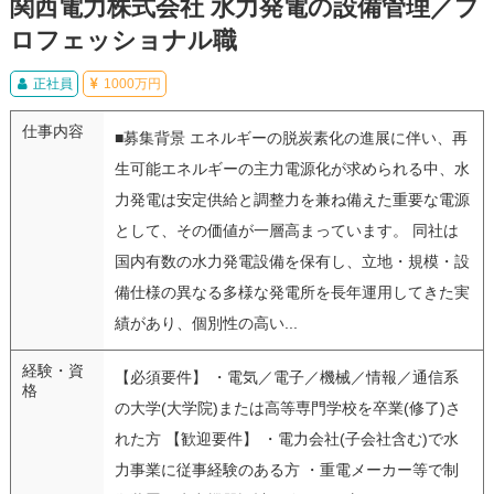
関西電力株式会社 水力発電の設備管理／プ
ロフェッショナル職
正社員
1000万円
仕事内容
■募集背景 エネルギーの脱炭素化の進展に伴い、再
生可能エネルギーの主力電源化が求められる中、水
力発電は安定供給と調整力を兼ね備えた重要な電源
として、その価値が一層高まっています。 同社は
国内有数の水力発電設備を保有し、立地・規模・設
備仕様の異なる多様な発電所を長年運用してきた実
績があり、個別性の高い...
経験・資
【必須要件】 ・電気／電子／機械／情報／通信系
格
の大学(大学院)または高等専門学校を卒業(修了)さ
れた方 【歓迎要件】 ・電力会社(子会社含む)で水
力事業に従事経験のある方 ・重電メーカー等で制