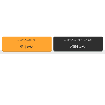
この求人の紹介を
この求人にトライできるか
受けたい
相談したい
トップ
求人ブックマーク
高専インタビュー
転職支援サービス
高専出身者インタビュー
サイトマップ
転職体験記
お問い合わせ
高専トピックス
個人情報保護方針
求人情報検索
運営会社
高専の紹介