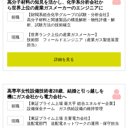
高分子材料の知見を活かし、化学系分析会社か
ら世界上位の産業ガスメーカーのエンジニアに
【財閥系総合化学グループの試験・分析会社】
前職
高分子材料と関連製品の構造解析・物性評価・解
析、試験方法の技術確立
【世界ランク上位の産業ガスメーカー】
現職
技術部 フィールドエンジニア（産業ガス製造装置
担当）
詳細を見る
高専卒女性設備技術者28歳、結婚と引っ越しを
機にガス会社から電力会社へ
【東証プライム上場 最大手 総合エネルギー企業】
前職
設備保全チーム ガス供給設備の維持管理
【東証プライム上場 主要電力会社】
現職
送配電部門 送配電ネットワークの運用・保守担当