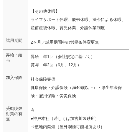
【その他休暇】
ライフサポート休暇、慶弔休暇、法令による休暇、
産前産後休暇、育児休業、介護休業制度
試用期間
2ヶ月／試用期間中の労働条件変更無
昇給・給
昇給：年1回（会社規定に基づく）
与
賞与：年2回（6月、12月）
加入保険
社会保険完備
健康保険・介護保険（満40歳以上）・厚生年金保
険・雇用保険・労災保険
受動喫煙
有
対策の有
●神戸本社（若しくは加古川製鉄所）
無
⇒敷地内禁煙（屋外喫煙可能場所あり)