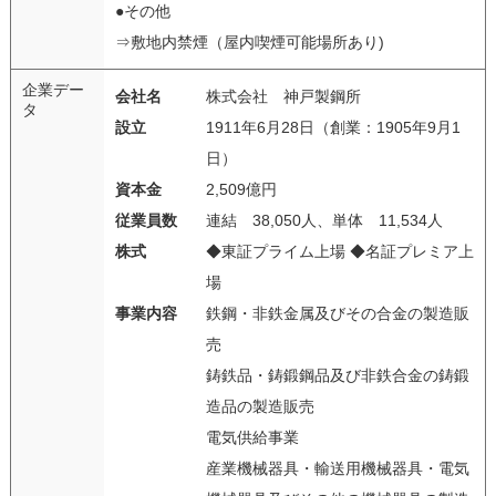
●その他
⇒敷地内禁煙（屋内喫煙可能場所あり)
企業デー
会社名
株式会社 神戸製鋼所
タ
設立
1911年6月28日（創業：1905年9月1
日）
資本金
2,509億円
従業員数
連結 38,050人、単体 11,534人
株式
◆東証プライム上場 ◆名証プレミア上
場
事業内容
鉄鋼・非鉄金属及びその合金の製造販
売
鋳鉄品・鋳鍛鋼品及び非鉄合金の鋳鍛
造品の製造販売
電気供給事業
産業機械器具・輸送用機械器具・電気