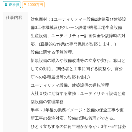
正社員
1000万円
仕事内容
対象商材：1ユーティリティー設備2建築及び建築設
備3工作機械及びクレーン設備4機器工場生産設備
生産設備、ユーティリティー計画保全や故障時の対
応。(直接的な作業は専門係員が対応します。)
設備に関する予算管理。
新規設備の導入や設備改造等の立案や実行。窓口と
しての対応。(関係者と工事に関する調整や、官公
庁への各種届出等の対応も含む)
ユーティリティ設備、建築設備の運転管理
入社直後に期待する業務：ユーティリティ設備と建
築設備の管理業務
半年～1年後の業務イメージ：設備の保全工事や更
新工事の発注対応。設備の運転管理ができる。
ひとり立ちするのに何年程かかるか：3年～5年は必