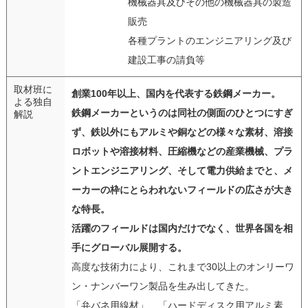
機械器具及びその他の機械器具の製造
販売
各種プラントのエンジニアリング及び
建設工事の請負等
取材班に
創業100年以上、国内を代表する鉄鋼メーカー。
よる独自
鉄鋼メーカーというのは同社の側面のひとつにすぎ
解説
ず、鉄以外にもアルミや銅などの様々な素材、溶接
ロボットや溶接材料、圧縮機などの産業機械、プラ
ントエンジニアリング、そして電力供給までと、メ
ーカーの枠にとらわれないフィールドの広さが大き
な特長。
活躍のフィールドは国内だけでなく、世界各国を相
手にグローバル展開する。
高度な技術力により、これまで30以上のオンリーワ
ン・ナンバーワン製品を生み出してきた。
「弁バネ用線材」、「ハードディスク用アルミ素