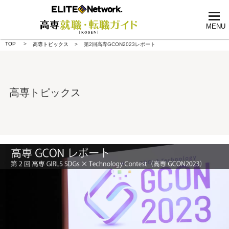
tog
nav
MENU
TOP
高専トピックス
第2回高専GCON2023レポート
高専トピックス