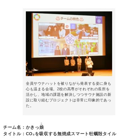
全員サウナハットを被りながら発表する姿に身も
心も温まる会場。2校の高専がそれぞれの長所を
活かし、地域の課題を解決しつつサウナ施設の新
設に取り組むプロジェクトは非常に印象的であっ
た。
こ
チーム名：かきっ
娘
タイトル：CO₂を吸収する無焼成スマート牡蠣殻タイル