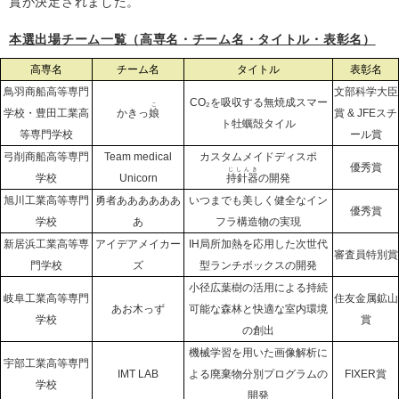
賞が決定されました。
本選出場チーム一覧（高専名・チーム名・タイトル・表彰名）
高専名
チーム名
タイトル
表彰名
鳥羽商船高等専門
文部科学大臣
CO₂を吸収する無焼成スマー
こ
学校・豊田工業高
かきっ
娘
賞 & JFEスチ
ト牡蠣殻タイル
等専門学校
ール賞
弓削商船高等専門
Team medical
カスタムメイドディスポ
優秀賞
じしんき
学校
Unicorn
持針器
の開発
旭川工業高等専門
勇者ああああああ
いつまでも美しく健全なイン
優秀賞
学校
あ
フラ構造物の実現
新居浜工業高等専
アイデアメイカー
IH局所加熱を応用した次世代
審査員特別賞
門学校
ズ
型ランチボックスの開発
小径広葉樹の活用による持続
岐阜工業高等専門
住友金属鉱山
あお木っず
可能な森林と快適な室内環境
学校
賞
の創出
機械学習を用いた画像解析に
宇部工業高等専門
IMT LAB
よる廃棄物分別プログラムの
FIXER賞
学校
開発