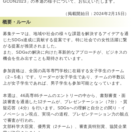
GCON2023」の本選の様子について、お伝えいたします。
（掲載開始日：2024年2月15日）
概要・ルール
募集テーマは、地域や社会の様々な課題を解決するアイデアを通
じたSDGs達成に貢献する提案です。特に社会での女性活躍に繋
がる提案が推奨されました。
また、SDGsの解決に向けた革新的なアプローチが、ビジネスの
機会を生み出すことも期待されています。
参加資格は、全国の高等専門学校に在籍する女子学生のチーム
（2～5名）です。リーダーが女子学生であり、チームの半数以
上が女子学生であれば、男子学生も参加可能となっています。
本選は、46高専85チームのエントリーの中から、書類審査・面
談審査を通過した12チームが、プレゼンテーション（7分）・質
疑応答（4分）を行います。SDGsへの理解と自分との関り・イ
ノベーション視点、実現への道程、プレゼンテーション力の観点
で審査が行われ、
文部科学大臣賞、優秀賞（2チーム）、審査員特別賞、協賛企業