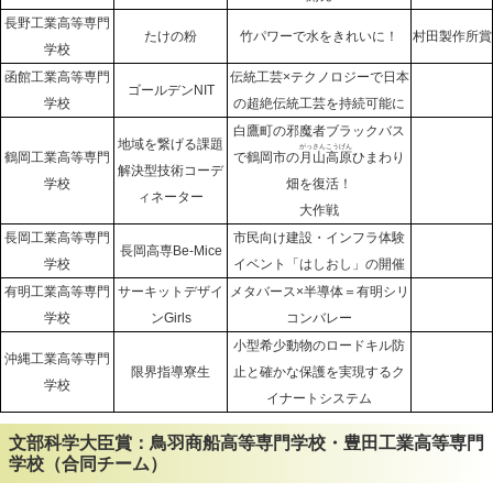
長野工業高等専門
たけの粉
竹パワーで水をきれいに！
村田製作所賞
学校
函館工業高等専門
伝統工芸×テクノロジーで日本
ゴールデンNIT
学校
の超絶伝統工芸を持続可能に
白鷹町の邪魔者ブラックバス
地域を繋げる課題
がっさんこうげん
鶴岡工業高等専門
で鶴岡市の
月山高原
ひまわり
解決型技術コーデ
学校
畑を復活！
ィネーター
大作戦
長岡工業高等専門
市民向け建設・インフラ体験
長岡高専Be-Mice
学校
イベント「はしおし」の開催
有明工業高等専門
サーキットデザイ
メタバース×半導体＝有明シリ
学校
ンGirls
コンバレー
小型希少動物のロードキル防
沖縄工業高等専門
限界指導寮生
止と確かな保護を実現するク
学校
イナートシステム
文部科学大臣賞：鳥羽商船高等専門学校・豊田工業高等専門
学校（合同チーム）