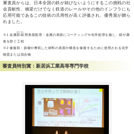
審査員からは、日本全国の鉄が錆びないようにするこの挑戦の社
会貢献性、橋梁だけでなく鉄道のレールやその他のインフラにも
応用可能であるこの技術の汎用性が高く評価され、優秀賞が贈ら
れました。
ぼうせい
※1 金属
防錆
用表面処理：金属の表面にコーティングや化学処理を施し、錆や腐
食を防ぐ工程
※2 修復剤：損傷や摩耗した材料の表面や構造を修復するために使用される化学
物質または混合物
審査員特別賞：新居浜工業高等専門学校