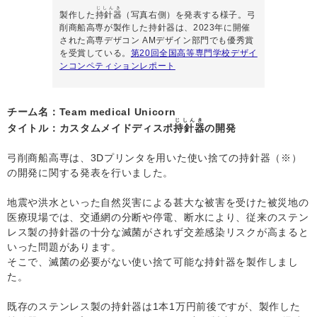
じしんき
製作した
持針器
（写真右側）を発表する様子。弓
削商船高専が製作した持針器は、2023年に開催
された高専デザコン AMデザイン部門でも優秀賞
を受賞している。
第20回全国高等専門学校デザイ
ンコンペティションレポート
チーム名：Team medical Unicorn
じしんき
タイトル：カスタムメイドディスポ
持針器
の開発
弓削商船高専は、3Dプリンタを用いた使い捨ての持針器（※）
の開発に関する発表を行いました。
地震や洪水といった自然災害による甚大な被害を受けた被災地の
医療現場では、交通網の分断や停電、断水により、従来のステン
レス製の持針器の十分な滅菌がされず交差感染リスクが高まると
いった問題があります。
そこで、滅菌の必要がない使い捨て可能な持針器を製作しまし
た。
既存のステンレス製の持針器は1本1万円前後ですが、製作した