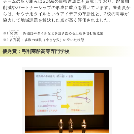
チームの取り組みはSDGsの目標達成にも貢献しており、廃棄物
削減やパートナーシップの形成に重点を置いています。審査員か
らは、サウナ用タイルというアイデアの革新性と、2校の高専が
協力して地域課題を解決した点が高く評価されました。
ようぎょう
※1
窯業
：陶磁器やタイルなどを焼き固める工程を含む製造業
たこうしつ
※2
多孔質
：多数の細孔（小さな穴）の空いた状態
優秀賞：弓削商船高等専門学校