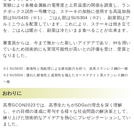
実験により各種金属板の電導度と上昇温度の関係を調査し、ラン
チボックス試作一号機では、ステーキの加熱に使用する高温加熱
部はSUS430（※1）、ごはん部はSUS304（※2）、副菜部はア
ルミニウムを配置しています。これにより、ステーキは焼き立て
を、ごはんは暖かく、副菜は冷たいまま食べることが出来ます。
審査員からは、今まで無かった新しいアイデアであり、IHを用い
ているため技術的にも実現可能性が高いとの評価を受け、受賞と
なりました。
※1 SUS430：耐食性と熱処理による硬化能力を持つ、鉄系ステンレス鋼の一種
※2 SUS304：優れた耐食性と成形性を備えたオーステナイト系ステンレス鋼の
一種
おわりに
高専GCON2023では、高専生たちがSDGsの理念を深く理解
し、その目標の達成に寄与する様々な社会問題の解決策として、
練り上げた技術的なアイデアを熱心にプレゼンテーションしてい
ました。