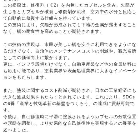
この塗膜は、修復剤（※2）を内包したカプセルを含み、欠陥が
生じるとカプセルが破裂し修復剤が流出、空気中の水分と反応し
て自動的に修復する仕組みを持っています。
この技術により、欠陥が形成されても下地の金属が露出すること
なく、橋の耐食性を高めることが期待されます。
この技術の実現は、市民が美しい橋を安全に利用できるようにな
るだけでなく、自治体のメンテナンスコストの削減や、観光名所
としての価値向上に繋がります。
更に、インフラ設備だけでなく、自動車産業など他の金属材料に
も応用可能であり、塗装業界や表面処理業界に大きなイノベーシ
ョンをもたらします。
また、塗装に関するコスト削減が期待され、日本の工業経済にも
大きな波及効果をもたらすとされています。これにより、SDGs
の9番「産業と技術革新の基盤をつくろう」の達成に貢献可能で
す。
今後は、自己修復時に平滑に塗膜されるようカプセルの分散位置
や形態を調整し、より効果的な自己修復性を実現するとの展望を
述べました。