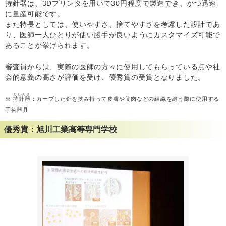
持針器は、3Dプリンタを用いて30円程度で製造でき、かつ迅速
に量産可能です。
また特長としては、使いやすさ、捨てやすさを考慮した設計であ
り、医師一人ひとりが使い勝手が良いようにカスタマイズ可能で
あることが挙げられます。
審査員からは、実際の医師の方々に使用してもらっている点や社
会的意義の高さが評価を受け、優秀賞の受賞となりました。
じしんき
※
持針器
：カーブした針を挟み持って皮膚や筋肉などの組織を縫う際に使用する
手術器具
優秀賞：旭川工業高等専門学校