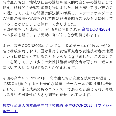
高専生たちは、地域や社会の課題を個人的な自分事の課題として
捉え、積極的に研究や試作を行いました。日々磨いてきた技術力
を活かして、様々な問題の解決策を考案し、ステークホルダーと
の実際の議論や実装を通じて問題解決を図るスキルを身に付けて
いることがひしひしと伝わって参りました。
今回発表をした成果が、今年5月に開催される
高専DCON2024
への参加を経て、より実現に近づくことが期待されます。
また、高専GCON2023においては、参加チームの半数以上が女
性で構成されており、国が目指す女性研究者や女性技術者の活躍
という目標に沿っていることも明らかになりました。このコンテ
ストを通じて、より多くの女性技術者や研究者が育まれ、近未来
において大いに活躍することが望まれます。
今回の高専GCON2023も、高専生たちが高度な技術力を駆使し
てSDGsを軸とするの社会的な課題にチーム一丸で取り組む機会
として、非常に成果のあるコンテストであったと感じられ、今後
も高専生の可能性に大きな期待が寄せられています。
独立行政法人国立高等専門学校機構 高専GCON2023 オフィシャ
ルサイト