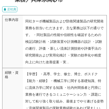
正社員
仕事内容
同社ターボ機械製品および防衛関連製品の研究開発
業務を担当いただきます。主な業務は以下の通りで
す。 ・同社製品の性能や信頼性を確認するための
検証試験計画 ・試験装置や計測機器の設計 ・試験
の遂行、評価 ・新しい流体計測技術や評価手法の
研究開発および実用化検討 ・実験の効率化や精度
向上に向けた改善提案・実...
経験・資
【学歴】 ・高専、学士、修士、博士、ポスドク
格
【能力・経験】 ・機械工学に関する基礎知識、特
に流体力学に関する知識 ・社内外関係者と円滑に
業務を遂行できるコミュニケーション力 ・課題に
対して粘り強く取り組み、最後までやり遂げる姿勢
・流体関連製品の実験業務経験があれば望ましい