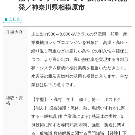
発／神奈川県相模原市
正社員
仕事内容
主に出力500～8,000kWクラスの発電用・舶用・産
業機械用レシプロエンジンを対象に、高温・高圧・
繰り返し荷重などの厳しい条件での耐久性を確保し
つつ、より高い出力、高い熱効率を実現する各部形
状・システム構成の検討業務を担当いただきます。
水素等の脱炭素燃料の活用も視野に入ります。主な
業務は以下の通りです。 ...
経験・資
【学歴】 ・高専、学士、修士、博士、ポスドク
格
【能力】 必要知識：流体、熱、燃焼いずれかに関
する一般知識 (担当業務による) 熱流体の実験・計
測技術に関する専門知識 材料、強度、製造に関す
る一般知識 数値解析に関する専門知識 【経験】下