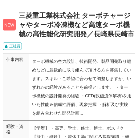
三菱重工業株式会社 ターボチャージ
ャやターボ冷凍機など高速ターボ機
NEW
械の高性能化研究開発／長崎県長崎市
正社員
仕事内容
ターボ機械の空力設計、技術開発、製品開発取り纏
めなどに意欲的に取り組んで頂ける方を募集してい
ます。スキル・ご希望に合わせて調整しますが、い
ずれかの経験があることを前提とします。 ・ター
ボ機械の設計開発の経験 ・CFD(数値流体解析)を用
いた性能＆信頼性評価、現象把握 ・解析及び実験
を組み合わせた開発計画...
経験・資
【学歴】 ・高専、学士、修士、博士、ポスドク
格
【能力・経験】 ・流体工学に関する基礎知識 ・研