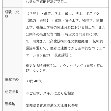
わせた本質的解決アプロ...
経験・資
【学歴】 ・高専、学士、修士、博士、ポスドク
格
【能力・経験】 ・電気・電子工学、物理学、情報
工学、機械工学等の関連分野における博士号、また
は同等の高度な専門性 ・特定の専門分野におい
て、研究または高度技術開発の実務経験 ・技術的
議論を通じて、他者と連携できる基本的なコミュニ
ケーション能力 ・技術課題に...
※更なる詳細事項は、カウンセリング（面談）時に
お伝えします。
推奨年齢
30代 40代
想定年収
※ご経験、スキルにより応相談
勤務地
愛知県名古屋市港区大江町10番地