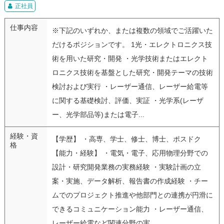
正社員
仕事内容
※下記のいずれか、または複数の領域でご活躍いた
だけるポジションです。 1光・エレクトロニクス技
術を用いた研究・開発 ・光学技術またはエレクト
ロニクス技術を基盤とした研究・開発テーマの技術
検討および実行 ・レーザー通信、レーザー給電等
に関する基礎検討、評価、実証 ・光学系(レーザ
ー、光学部品等)または電子...
経験・資
【学歴】 ・高専、学士、修士、博士、ポスドク
格
【能力・経験】 ・電気・電子、応用物理分野での
設計・研究開発業務の実務経験 ・実験計画の立
案・実施、データ解析、報告書の作成経験 ・チー
ムでのプロジェクト推進や他部門との連携が円滑に
できるコミュニケーション能力 ・レーザー通信、
レーザー給電など関連分野の実...