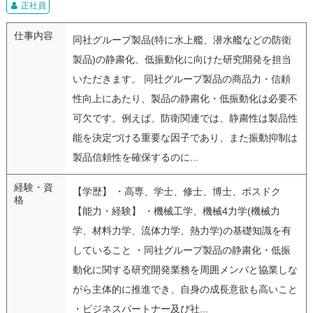
正社員
仕事内容
同社グループ製品(特に水上艦、潜水艦などの防衛
製品)の静粛化、低振動化に向けた研究開発を担当
いただきます。 同社グループ製品の商品力・信頼
性向上にあたり、製品の静粛化・低振動化は必要不
可欠です。例えば、防衛関連では、静粛性は製品性
能を決定づける重要な因子であり、また振動抑制は
製品信頼性を確保するのに...
経験・資
【学歴】 ・高専、学士、修士、博士、ポスドク
格
【能力・経験】 ・機械工学、機械4力学(機械力
学、材料力学、流体力学、熱力学)の基礎知識を有
していること ・同社グループ製品の静粛化・低振
動化に関する研究開発業務を周囲メンバと協業しな
がら主体的に推進でき、自身の成長意欲も高いこと
・ビジネスパートナー及び社...