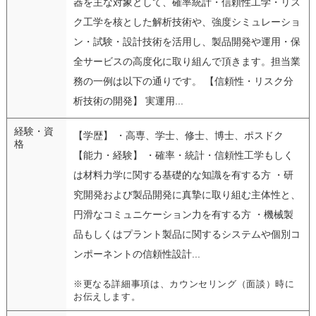
器を主な対象として、確率統計・信頼性工学・リス
ク工学を核とした解析技術や、強度シミュレーショ
ン・試験・設計技術を活用し、製品開発や運用・保
全サービスの高度化に取り組んで頂きます。担当業
務の一例は以下の通りです。 【信頼性・リスク分
析技術の開発】 実運用...
経験・資
【学歴】 ・高専、学士、修士、博士、ポスドク
格
【能力・経験】 ・確率・統計・信頼性工学もしく
は材料力学に関する基礎的な知識を有する方 ・研
究開発および製品開発に真摯に取り組む主体性と、
円滑なコミュニケーション力を有する方 ・機械製
品もしくはプラント製品に関するシステムや個別コ
ンポーネントの信頼性設計...
※更なる詳細事項は、カウンセリング（面談）時に
お伝えします。