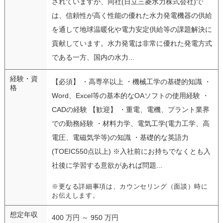
されていますが、同社(日立三菱水力株式会社)で
は、信頼性が高く性能の優れた水力発電機器の供給
を通して地球温暖化や電力安定供給等の課題解決に
貢献しています。水力発電は非常に優れた発電方式
である一方、国内の水力...
経験・資
【必須】 ・高専卒以上 ・機械工学の基礎的知識 ・
格
Word、Excel等の基本的なOAソフトの使用経験 ・
CADの経験 【歓迎】 ・重電、電機、プラント業界
での勤務経験 ・材料力学、電気工学(電力工学、高
電圧、電磁気学等)の知識 ・基礎的な英語力
(TOEIC550点以上) ※入社前にお持ちでなくとも入
社後に学習する意欲があれば問題...
※更なる詳細事項は、カウンセリング（面談）時に
お伝えします。
想定年収
400 万円 ～ 950 万円