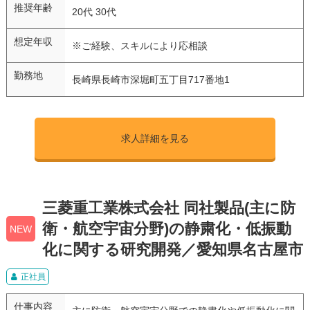
推奨年齢
20代 30代
想定年収
※ご経験、スキルにより応相談
勤務地
長崎県長崎市深堀町五丁目717番地1
求人詳細を見る
三菱重工業株式会社 同社製品(主に防
衛・航空宇宙分野)の静粛化・低振動
NEW
化に関する研究開発／愛知県名古屋市
正社員
仕事内容