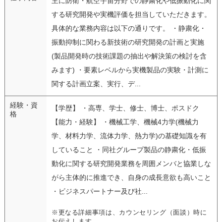
主に防衛・航空宇宙分野での静粛化や低振動化に関
する研究開発や実機評価を担当していただきます。
具体的な業務内容は以下の通りです。 ・静粛化・
振動抑制に関わる新技術の研究開発の計画と実施
(製品開発時の技術課題の抽出や解決策の検討を含
みます) ・要素レベルから実機製品の実験・計測に
関する計画立案、実行、デ...
経験・資
【学歴】 ・高専、学士、修士、博士、ポスドク
格
【能力・経験】 ・機械工学、機械4力学(機械力
学、材料力学、流体力学、熱力学)の基礎知識を有
していること ・同社グループ製品の静粛化・低振
動化に関する研究開発業務を周囲メンバと協業しな
がら主体的に推進でき、自身の成長意欲も高いこと
・ビジネスパートナー及び社...
※更なる詳細事項は、カウンセリング（面談）時に
お伝えします。