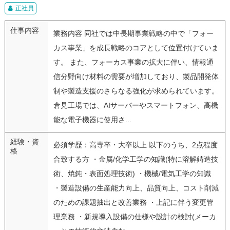
正社員
仕事内容
業務内容 同社では中長期事業戦略の中で「フォー
カス事業」を成長戦略のコアとして位置付けていま
す。 また、フォーカス事業の拡大に伴い、情報通
信分野向け材料の需要が増加しており、製品開発体
制や製造支援のさらなる強化が求められています。
倉見工場では、AIサーバーやスマートフォン、高機
能な電子機器に使用さ...
経験・資
必須学歴：高専卒・大卒以上 以下のうち、2点程度
格
合致する方 ・金属/化学工学の知識(特に溶解鋳造技
術、焼鈍・表面処理技術) ・機械/電気工学の知識
・製造設備の生産能力向上、品質向上、コスト削減
のための課題抽出と改善業務 ・上記に伴う変更管
理業務 ・新規導入設備の仕様や設計の検討(メーカ