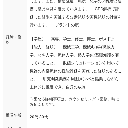
します。また、構造強度・燃焼・化学の関係者と連
携し製品開発を進めていきます。 ・CFD解析で評
価した結果を実証する要素試験や実機試験の計画を
行います。 ・プラントの流...
経験・資
【学歴】 ・高専、学士、修士、博士、ポスドク
格
【能力・経験】 ・機械工学、機械4力学(機械力
学、材料力学、流体力学、熱力学)の基礎知識を有
していること。 ・数値シミュレーションを用いて
機器の内部流体の性能評価を実施した経験のあるこ
と。 ・研究開発業務を周囲メンバと協業しながら
主体的に推進でき、自身の成長...
※更なる詳細事項は、カウンセリング（面談）時に
お伝えします。
推奨年齢
20代 30代