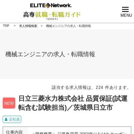
tog
nav
MENU
TOP
求人情報検索
機械エンジニアの求人・転職情報
機械エンジニアの求人・転職情報
該当する求人情報は、224 件あります。
日立三菱水力株式会社 品質保証(試運
NEW
転含む試験担当)／茨城県日立市
正社員
仕事内容
＜職務概要＞ ◎募集背景 2050年にむけたカーボン