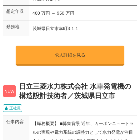
想定年収
400 万円 ～ 950 万円
勤務地
茨城県日立市幸町3-1-1
求人詳細を見る
日立三菱水力株式会社 水車発電機の
NEW
構造設計技術者／茨城県日立市
正社員
仕事内容
【職務概要】 ■募集背景 近年、カーボンニュートラ
ルの実現や電力系統の調整力として水力発電が注目