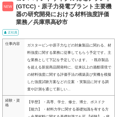
(GTCC)・原子力発電プラント主要機
NEW
器の研究開発における材料強度評価
業務／兵庫県高砂市
正社員
仕事内容
ガスタービンや原子力などの対象製品に関わる、材
料強度に関する業務に従事してもらう予定です。主
な業務として下記を予定しています。 ・既存製品
を超える新規商品開発時に、従来以上の過酷環境で
の材料強度に関する評価手法の構築及び実機を模擬
した強度試験方案などの立案 ・実製品に対する調
査や計測を通じて新しい...
経験・資
【学歴】 ・高専、学士、修士、博士、ポスドク
格
【能力】 ・材料力学に関する基礎知識を有する方
・金属材料に関する基礎知識でも可 【経験】 ・疲