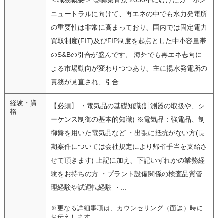
ニュートラルに向けて、再エネの中でも水力発電所
の重要性は非常に高まっており、国内では固定電力
買取制度(FIT)及びFIP制度を起点とした中小容量帯
のS&Bの引合が盛んです。 海外でも再エネ志向に
よる市場動向が変わりつつあり、主に揚水発電所の
責務が見直され、引合...
経験・資
【必須】 ・電気品の基礎知識(計測器の取扱や、シ
格
ーケンス制御の基本的知識) ※電気品：強電品、制
御盤を用いた電気品など ・出張に抵抗がない方(長
期案件については会社規定により帰省手当を支給さ
せて頂きます) 上記に加え、下記いずれかの業務経
験をお持ちの方 ・プラント設備関係の検査品質管
理経験や試運転経験 ・...
※更なる詳細事項は、カウンセリング（面談）時に
お伝えします。