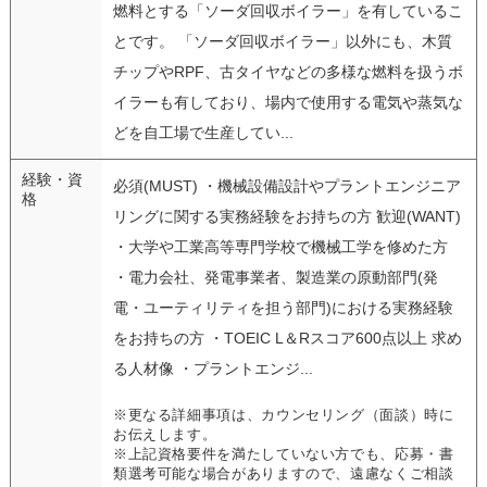
燃料とする「ソーダ回収ボイラー」を有しているこ
とです。 「ソーダ回収ボイラー」以外にも、木質
チップやRPF、古タイヤなどの多様な燃料を扱うボ
イラーも有しており、場内で使用する電気や蒸気な
どを自工場で生産してい...
経験・資
必須(MUST) ・機械設備設計やプラントエンジニア
格
リングに関する実務経験をお持ちの方 歓迎(WANT)
・大学や工業高等専門学校で機械工学を修めた方
・電力会社、発電事業者、製造業の原動部門(発
電・ユーティリティを担う部門)における実務経験
をお持ちの方 ・TOEIC L＆Rスコア600点以上 求め
る人材像 ・プラントエンジ...
※更なる詳細事項は、カウンセリング（面談）時に
お伝えします。
※上記資格要件を満たしていない方でも、応募・書
類選考可能な場合がありますので、遠慮なくご相談