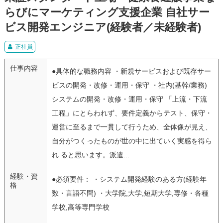
らびにマーケティング支援企業 自社サー
ビス開発エンジニア(経験者／未経験者)
正社員
仕事内容
●具体的な職務内容 ・新規サービスおよび既存サー
ビスの開発・改修・運用・保守 ・社内(基幹/業務)
システムの開発・改修・運用・保守 「上流・下流
工程」にとらわれず、要件定義からテスト、保守・
運営に至るまで一貫して行うため、全体像が見え、
自分がつくったものが世の中に出ていく実感を得ら
れ ると思います。派遣...
経験・資
●必須要件： ・システム開発経験のある方(経験年
格
数・言語不問) ・大学院,大学,短期大学,専修・各種
学校,高等専門学校