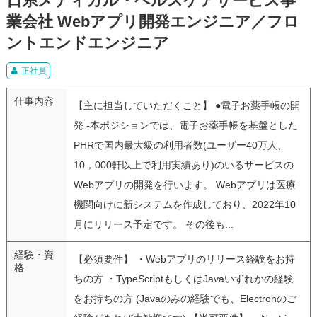
日系メディカル・ヘルスケアサービス事
業会社 Webアプリ開発エンジニア／フロ
ントエンドエンジニア
正社員
仕事内容
【主に担当していただくこと】 ●電子お薬手帳の開
発 -本ポジションでは、電子お薬手帳を基盤とした
PHRで国内最大級の利用者数(ユーザー40万人、
10，000軒以上で利用実績あり)のいるサービスの
Webアプリの開発を行います。 Webアプリは医療
機関向けに新システムを作成しており、2022年10
月にリリース予定です。 その後も...
経験・資
【必須要件】 ・Webアプリのリリース経験をお持
格
ちの方 ・TypeScriptもしくはJavaいずれかの経験
をお持ちの方 (Javaのみの経験でも、Electronのご