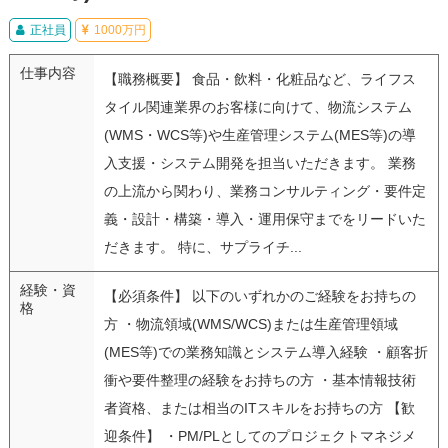
正社員
1000万円
仕事内容
【職務概要】 食品・飲料・化粧品など、ライフス
タイル関連業界のお客様に向けて、物流システム
(WMS・WCS等)や生産管理システム(MES等)の導
入支援・システム開発を担当いただきます。 業務
の上流から関わり、業務コンサルティング・要件定
義・設計・構築・導入・運用保守までをリードいた
だきます。 特に、サプライチ...
経験・資
【必須条件】 以下のいずれかのご経験をお持ちの
格
方 ・物流領域(WMS/WCS)または生産管理領域
(MES等)での業務知識とシステム導入経験 ・顧客折
衝や要件整理の経験をお持ちの方 ・基本情報技術
者資格、または相当のITスキルをお持ちの方 【歓
迎条件】 ・PM/PLとしてのプロジェクトマネジメ