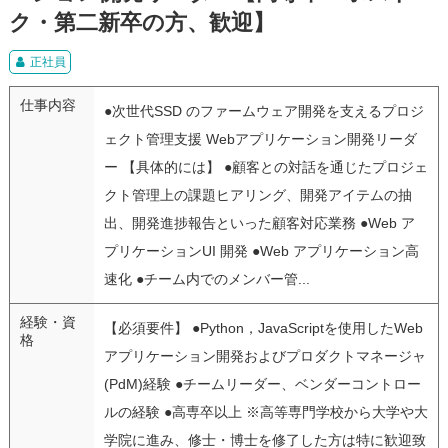
ク・第二新卒の方、歓迎】
正社員
仕事内容
●次世代SSD のファームウェア開発を支えるプロジ
ェクト管理支援 Webアプリケーション開発リーダ
ー 【具体的には】 ●顧客との対話を通じたプロジェ
クト管理上の課題ヒアリング、開発アイテムの抽
出、開発進捗報告といった顧客対応業務 ●Web ア
プリケーションUI 開発 ●Web アプリケーション高
速化 ●チーム内でのメンバー管...
経験・資
【必須要件】 ●Python，JavaScriptを使用したWeb
格
アプリケーション開発およびプロダクトマネージャ
(PdM)経験 ●チームリーダー、ベンダーコントロー
ルの経験 ●高専卒以上 ※高等専門学校から大学や大
学院に進み、修士・博士を修了した方は特に歓迎致