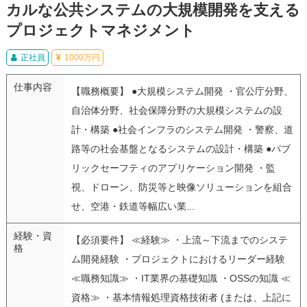
カルな公共システムの大規模開発を支える
プロジェクトマネジメント
正社員
1000万円
仕事内容
【職務概要】 ●大規模システム開発 ・官公庁分野、
自治体分野、社会保障分野の大規模システムの設
計・構築 ●社会インフラのシステム開発 ・警察、道
路等の社会基盤となるシステムの設計・構築 ●パブ
リックセーフティのアプリケーション開発 ・監
視、ドローン、防災等と映像ソリューションを組合
せ、空港・鉄道等幅広い業...
経験・資
【必須要件】 ≪経験≫ ・上流～下流までのシステ
格
ム開発経験 ・プロジェクトにおけるリーダー経験
≪職務知識≫ ・IT業界の基礎知識 ・OSSの知識 ≪
資格≫ ・基本情報処理資格技術者 (または、上記に