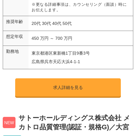
※更なる詳細事項は、カウンセリング（面談）時に
お伝えします。
推奨年齢
20代 30代 40代 50代
想定年収
450 万円 ～ 700 万円
勤務地
東京都港区東新橋1丁目9番3号
広島県呉市天応大浜4-1-1
求人詳細を見る
サトーホールディングス株式会社 メ
NEW
カトロ品質管理(認証・規格G)／大宮