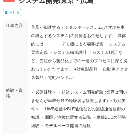
システム開発/東京・広島
正社員
仕事内容
普及が加速するデジタルキーシステム(スマホを車
の鍵とするシステム)の開発をお任せします。 具体
的には・・・ ・デモ機による顧客提案 ・システム
要求定義 ・システム構造設計 ・システム検証 な
ど、受注から製品化までの一連のプロセスに深く携
わっていただきます。 ●対象製品群 ・自動車アクセ
ス製品：電動ハンドル...
経験・資
＜必須経験＞ ・組込システム開発経験 (業界は問い
格
ませんが車載分野の経験者は歓迎します) ＜歓迎要
件＞ ・UWB通信やBLE通信などの無線通信技術の
知識 ・測距／測位に関する知識 ・車載ECUの開発
経験 ・モデルベース開発の経験