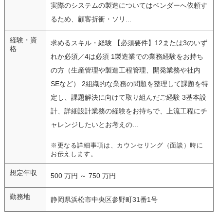
実際のシステムの製造についてはベンダーへ依頼す
るため、顧客折衝・ソリ...
経験・資
求めるスキル・経験 【必須要件】12または3のいず
格
れか必須／4は必須 1製造業での業務経験をお持ち
の方（生産管理や製造工程管理、開発業務や社内
SEなど） 2組織的な業務の問題を整理して課題を特
定し、課題解決に向けて取り組んだご経験 3基本設
計、詳細設計業務の経験をお持ちで、上流工程にチ
ャレンジしたいとお考えの...
※更なる詳細事項は、カウンセリング（面談）時に
お伝えします。
想定年収
500 万円 ～ 750 万円
勤務地
静岡県浜松市中央区参野町31番1号