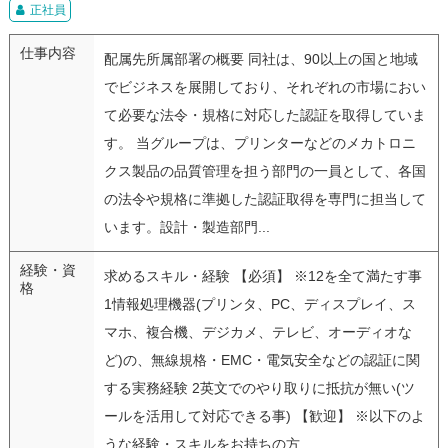
正社員
仕事内容
配属先所属部署の概要 同社は、90以上の国と地域
でビジネスを展開しており、それぞれの市場におい
て必要な法令・規格に対応した認証を取得していま
す。 当グループは、プリンターなどのメカトロニ
クス製品の品質管理を担う部門の一員として、各国
の法令や規格に準拠した認証取得を専門に担当して
います。設計・製造部門...
経験・資
求めるスキル・経験 【必須】 ※12を全て満たす事
格
1情報処理機器(プリンタ、PC、ディスプレイ、ス
マホ、複合機、デジカメ、テレビ、オーディオな
ど)の、無線規格・EMC・電気安全などの認証に関
する実務経験 2英文でのやり取りに抵抗が無い(ツ
ールを活用して対応できる事) 【歓迎】 ※以下のよ
うな経験・スキルをお持ちの方...