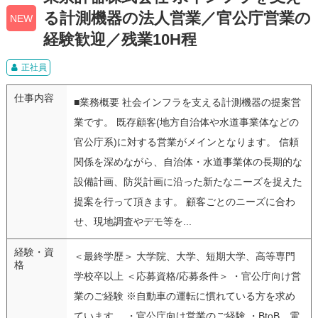
る計測機器の法人営業／官公庁営業の
NEW
経験歓迎／残業10H程
正社員
仕事内容
■業務概要 社会インフラを支える計測機器の提案営
業です。 既存顧客(地方自治体や水道事業体などの
官公庁系)に対する営業がメインとなります。 信頼
関係を深めながら、自治体・水道事業体の長期的な
設備計画、防災計画に沿った新たなニーズを捉えた
提案を行って頂きます。 顧客ごとのニーズに合わ
せ、現地調査やデモ等を...
経験・資
＜最終学歴＞ 大学院、大学、短期大学、高等専門
格
学校卒以上 ＜応募資格/応募条件＞ ・官公庁向け営
業のご経験 ※自動車の運転に慣れている方を求め
ています。 ・官公庁向け営業のご経験 ・BtoB、電