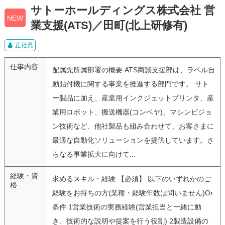
サトーホールディングス株式会社 営
NEW
業支援(ATS)／田町(北上研修有)
正社員
仕事内容
配属先所属部署の概要 ATS商談支援部は、ラベル自
動貼付機に関する事業を推進する部門です。 サト
ー製品に加え、産業用インクジェットプリンタ、産
業用ロボット、搬送機器(コンベヤ)、マシンビジョ
ン技術など、他社製品も組み合わせて、お客さまに
最適な自動化ソリューションを提供しています。さ
らなる事業拡大に向けて...
経験・資
求めるスキル・経験 【必須】 以下のいずれかのご
格
経験をお持ちの方(業種・経験年数は問いません)Or
条件 1営業技術の実務経験(営業担当と一緒に動
き、技術的な説明や提案を行う役割) 2製造設備の