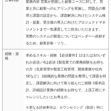
業務内容 営業が把握した顧客ニーズに対して、営
業と共に顧客へのヒアリングを実施し、問題点の整
理と課題の設定から、課題解決に向けたシステム検
討・提案、受注後の導入に向けたプロジェクトマネ
ジメントまで一気通貫してご担当いただきます。
実際のシステムの製造についてはベンダーへ依頼す
るため、顧客折衝・ソリ...
経験・資
求めるスキル・経験 【必須要件】12または3のいず
格
れか必須／4は必須 1製造業での業務経験をお持ち
の方（生産管理や製造工程管理、開発業務や社内
SEなど） 2組織的な業務の問題を整理して課題を特
定し、課題解決に向けて取り組んだご経験 3基本設
計、詳細設計業務の経験をお持ちで、上流工程にチ
ャレンジしたいとお考えの...
※更なる詳細事項は、カウンセリング（面談）時に