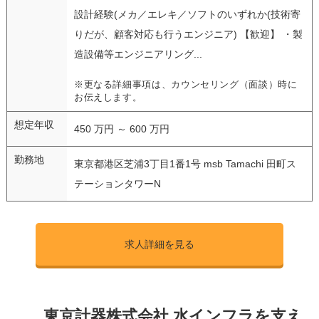
設計経験(メカ／エレキ／ソフトのいずれか(技術寄
りだが、顧客対応も行うエンジニア) 【歓迎】 ・製
造設備等エンジニアリング...
※更なる詳細事項は、カウンセリング（面談）時に
お伝えします。
想定年収
450 万円 ～ 600 万円
勤務地
東京都港区芝浦3丁目1番1号 msb Tamachi 田町ス
テーションタワーN
求人詳細を見る
東京計器株式会社 水インフラを支え