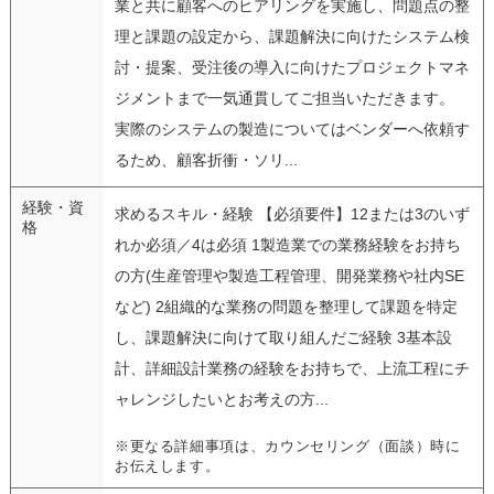
業と共に顧客へのヒアリングを実施し、問題点の整
理と課題の設定から、課題解決に向けたシステム検
討・提案、受注後の導入に向けたプロジェクトマネ
ジメントまで一気通貫してご担当いただきます。
実際のシステムの製造についてはベンダーへ依頼す
るため、顧客折衝・ソリ...
経験・資
求めるスキル・経験 【必須要件】12または3のいず
格
れか必須／4は必須 1製造業での業務経験をお持ち
の方(生産管理や製造工程管理、開発業務や社内SE
など) 2組織的な業務の問題を整理して課題を特定
し、課題解決に向けて取り組んだご経験 3基本設
計、詳細設計業務の経験をお持ちで、上流工程にチ
ャレンジしたいとお考えの方...
※更なる詳細事項は、カウンセリング（面談）時に
お伝えします。