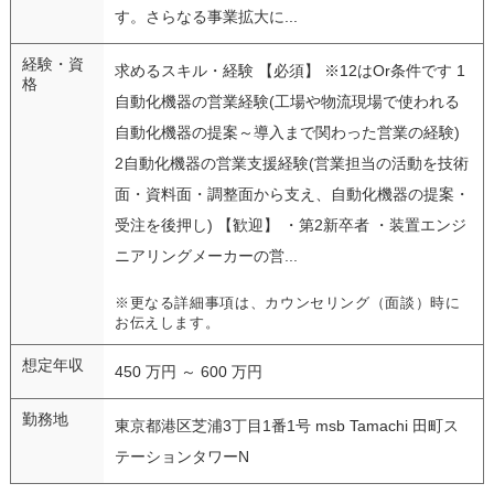
す。さらなる事業拡大に...
経験・資
求めるスキル・経験 【必須】 ※12はOr条件です 1
格
自動化機器の営業経験(工場や物流現場で使われる
自動化機器の提案～導入まで関わった営業の経験)
2自動化機器の営業支援経験(営業担当の活動を技術
面・資料面・調整面から支え、自動化機器の提案・
受注を後押し) 【歓迎】 ・第2新卒者 ・装置エンジ
ニアリングメーカーの営...
※更なる詳細事項は、カウンセリング（面談）時に
お伝えします。
想定年収
450 万円 ～ 600 万円
勤務地
東京都港区芝浦3丁目1番1号 msb Tamachi 田町ス
テーションタワーN