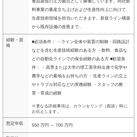
食品製造の主力拠点として稼働しています。同社飲
料事業の量産立ち上げおよび生産性向上に向けて、
生産技術領域を担当いただきます。新規ライン構築
から既存設備の改善まで...
経験・資
■必須条件： ・ライン全体や装置の制御・回路設計
格
などを含む生産技術経験のある方 ・飲料、食品な
どの自動化ラインでの保全経験のある方 ■歓迎条
件： ・高専または大学の理工系学科出身で化学や
農学などの素地をお持ちの方 ・生産ラインの立上
やトラブル対応などの実務経験 ・スタッフの教
育・育成の経験
※更なる詳細事項は、カウンセリング（面談）時に
お伝えします。
想定年収
550 万円 ～ 700 万円