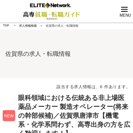
tog
nav
MENU
TOP
求人情報検索
佐賀県の求人・転職情報
佐賀県の求人・転職情報
該当する求人情報は、6 件あります。
眼科領域における伝統ある非上場医
薬品メーカー 製造オペレーター(将来
の幹部候補)／佐賀県唐津市【機電
NEW
系・化学系問わず、高専出身の方を広