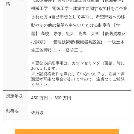
格
機械工学・電気工学・建築学に関する学科をご卒業
された方 ●自己申告として年1回、希望部署への移
動やその他の希望を申告いただける制度有 【学
歴】 高校、専修、短大、高専、大学 【優遇資格及
び試験】 ・管理技術者(機械器具設置) ・一級土木
施工管理技士 ・一級管工...
※更なる詳細事項は、カウンセリング（面談）時に
お伝えします。
※上記資格要件を満たしていない方でも、応募・書
類選考可能な場合がありますので、遠慮なくご相談
ください。
想定年収
450 万円 ～ 600 万円
勤務地
佐賀県