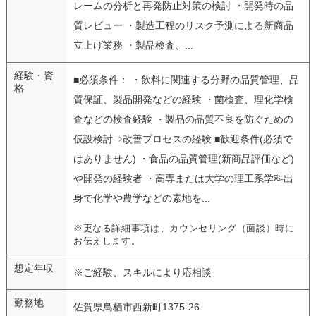
レームの分析と再発防止対策の検討 ・開発時の品
質レビュー ・製造工程のリスク予測による新商品
立上げ業務 ・製品検査、...
経験・資
■必須条件： ・飲料に関連する分野の品質管理、品
格
質保証、製品開発などの経験 ・菌検査、理化学検
査などの検査経験 ・製品の品質不良を防ぐための
仮設検討⇒改善プロセスの経験 ■歓迎条件(必須で
はありません) ・食品の品質管理(新商品評価など)
や開発の経験者 ・高専または大学の理工系学科出
身で化学や農学などの素地を...
※更なる詳細事項は、カウンセリング（面談）時に
お伝えします。
想定年収
※ご経験、スキルにより応相談
勤務地
佐賀県鳥栖市西新町1375-26