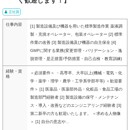
く歓迎します！】
正社員
仕事内容
[1] 製造設備及び機器を用いた標準製造作業 薬液調
製・充填オペレーター、包装オペレーター [2] 標準
作業の改善 [3] 製造設備及び機器の自主保全 [4]
GMPに関する業務(変更管理・バリデーション・逸
脱管理・是正措置/予防措置・自己点検・教育訓練)
経験・資
＜必須要件＞ ・高専卒、大卒以上(機械・電気・化
格
学・薬学・理学・農学・工学系学部卒等) ＜歓迎要
件＞ [1] 医薬品・医薬部外品・化粧品・食品工場の
製造部門経験者 [2] 製造設備の保守・メンテナン
ス・導入・改善などのエンジニアリング経験者 [3]
第二新卒の方も歓迎いたします。 ＜求める人物像
＞ [1] 自分の意志や...