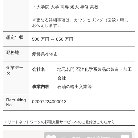
・大学院 大学 高専 短大 専修 高校
※更なる詳細事項は、カウンセリング（面談）時に
お伝えします。
想定年収
500 万円 ～ 850 万円
勤務地
愛媛県今治市
企業デー
会社名
地元名門 石油化学系製品の製造・加工
タ
会社
事業内容
石油の輸出入業等
Recruiting
02007224000013
No.
エリートネットワークの転職支援サービスへのご登録はこちらから