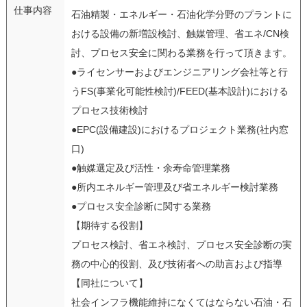
仕事内容
石油精製・エネルギー・石油化学分野のプラントに
おける設備の新増設検討、触媒管理、省エネ/CN検
討、プロセス安全に関わる業務を行って頂きます。
●ライセンサーおよびエンジニアリング会社等と行
うFS(事業化可能性検討)/FEED(基本設計)における
プロセス技術検討
●EPC(設備建設)におけるプロジェクト業務(社内窓
口)
●触媒選定及び活性・余寿命管理業務
●所内エネルギー管理及び省エネルギー検討業務
●プロセス安全診断に関する業務
【期待する役割】
プロセス検討、省エネ検討、プロセス安全診断の実
務の中心的役割、及び技術者への助言および指導
【同社について】
社会インフラ機能維持になくてはならない石油・石