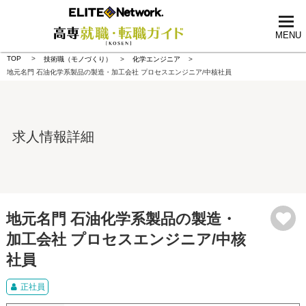
tog
nav
MENU
TOP
技術職（モノづくり）
化学エンジニア
地元名門 石油化学系製品の製造・加工会社 プロセスエンジニア/中核社員
求人情報詳細
地元名門 石油化学系製品の製造・
加工会社 プロセスエンジニア/中核
社員
正社員