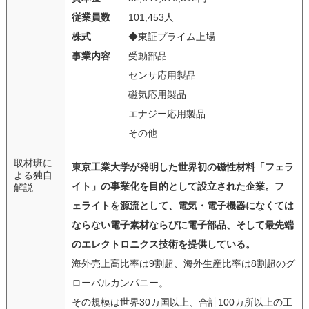
従業員数
101,453人
株式
◆東証プライム上場
事業内容
受動部品
センサ応用製品
磁気応用製品
エナジー応用製品
その他
取材班に
東京工業大学が発明した世界初の磁性材料「フェラ
よる独自
イト」の事業化を目的として設立された企業。フ
解説
ェライトを源流として、電気・電子機器になくては
ならない電子素材ならびに電子部品、そして最先端
のエレクトロニクス技術を提供している。
海外売上高比率は9割超、海外生産比率は8割超のグ
ローバルカンパニー。
その規模は世界30カ国以上、合計100カ所以上の工