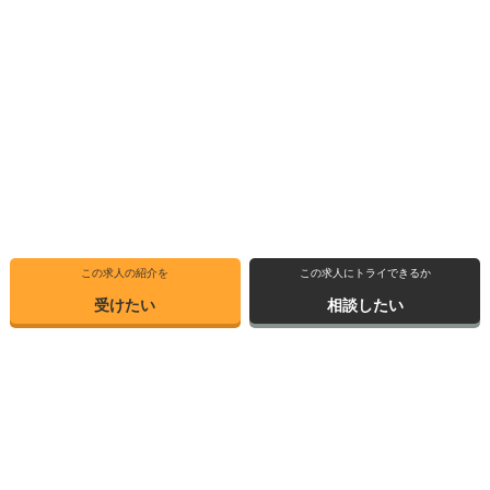
この求人の紹介を
この求人にトライできるか
受けたい
相談したい
トップ
求人ブックマーク
高専インタビュー
転職支援サービス
高専出身者インタビュー
サイトマップ
転職体験記
お問い合わせ