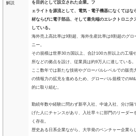
を目的として設立された企業。フ
解説
ェライトを源流として、電気・電子機器になくてはな
材ならびに電子部品、そして最先端のエレクトロニク
している。
海外売上高比率は9割超、海外生産比率は8割超のグロ
ニー。
その規模は世界30カ国以上、合計100カ所以上の工場
所などの拠点を設け、従業員は約9万人に達している。
ここ数年では新たな技術やグローバルレベルでの販売
の情報力の拡充を進めるため、グローバル規模でのM&
的に取り組む。
勤続年数や経験に問わず新卒入社、中途入社、分け隔
げた人にチャンスがあり、入社早々に部門のリーダー
く存在。
歴史ある日系企業ながら、大学発のベンチャー企業ら