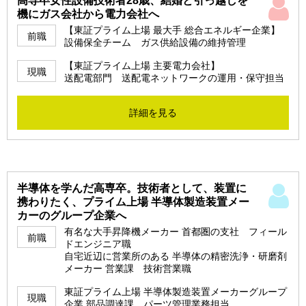
高専卒女性設備技術者28歳、結婚と引っ越しを
機にガス会社から電力会社へ
【東証プライム上場 最大手 総合エネルギー企業】
前職
設備保全チーム ガス供給設備の維持管理
【東証プライム上場 主要電力会社】
現職
送配電部門 送配電ネットワークの運用・保守担当
詳細を見る
半導体を学んだ高専卒。技術者として、装置に
携わりたく、プライム上場 半導体製造装置メー
カーのグループ企業へ
有名な大手昇降機メーカー 首都圏の支社 フィール
前職
ドエンジニア職
自宅近辺に営業所のある 半導体の精密洗浄・研磨剤
メーカー 営業課 技術営業職
東証プライム上場 半導体製造装置メーカーグループ
現職
企業 部品調達課 パーツ管理業務担当