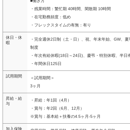
■働き方
・残業時間：繁忙期 40時間、閑散期 10時間
・在宅勤務頻度：低め
・フレックスタイムの有無：有り
休日・休
・完全週休2日制（土・日）、祝、年末年始、GW、夏
暇
制度
・年次有給休暇(18日～24日)、慶弔・特別休暇、半日
・年間休日125日
試用期間
＜試用期間＞
3ヶ月
昇給・給
・昇給：年1回（4月）
与
・賞与：年2回（6月、12月）
※賞与：基本給＋扶養の4.5ヶ月-5ヶ月
加入保険