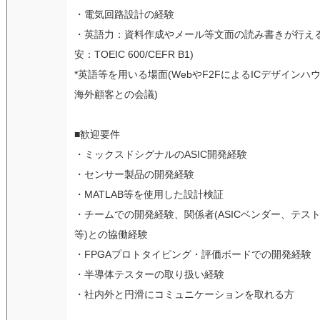
・電気回路設計の経験
・英語力：資料作成やメール等文面の読み書きが行える
安：TOEIC 600/CEFR B1)
*英語等を用いる場面(WebやF2FによるICデザインハ
海外顧客との会議)
■歓迎要件
・ミックスドシグナルのASIC開発経験
・センサー製品の開発経験
・MATLAB等を使用した設計検証
・チームでの開発経験、関係者(ASICベンダー、テス
等)との協働経験
・FPGAプロトタイピング・評価ボードでの開発経験
・半導体テスターの取り扱い経験
・社内外と円滑にコミュニケーションを取れる方