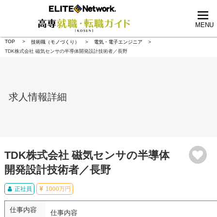
tog
nav
MENU
TOP
技術職（モノづくり）
電気・電子エンジニア
TDK株式会社 磁気センサの半導体開発設計技術者／長野
求人情報詳細
TDK株式会社 磁気センサの半導体
開発設計技術者／長野
正社員
1000万円
仕事内容
仕事内容