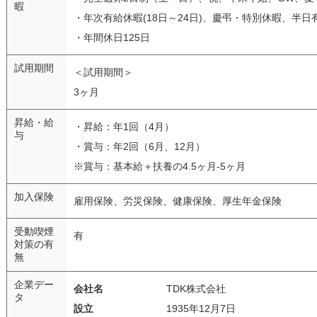
暇
・年次有給休暇(18日～24日)、慶弔・特別休暇、半日
・年間休日125日
試用期間
＜試用期間＞
3ヶ月
昇給・給
・昇給：年1回（4月）
与
・賞与：年2回（6月、12月）
※賞与：基本給＋扶養の4.5ヶ月-5ヶ月
加入保険
雇用保険、労災保険、健康保険、厚生年金保険
受動喫煙
有
対策の有
無
企業デー
会社名
TDK株式会社
タ
設立
1935年12月7日