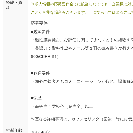
経験・資
※求人情報の応募要件全てに該当しなくても、企業様に対
格
ことが可能な場合もございます。一つでも当てはまる方は
応募要件
■必須要件
・磁性膜開発および評価に関して少なくともの経験を
・英語力：資料作成やメール等文面の読み書きが行える
600/CEFR B1）
■歓迎要件
・海外の顧客ともコミュニケーションが取れ、課題解
■学歴
・高等専門学校卒（高専卒）以上
※更なる詳細事項は、カウンセリング（面談）時にお伝
推奨年齢
30代 40代