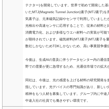
テクター)を開発しています。世界で初めて開発した
いたMTJ(Magnetic Tunnel Junction)素子(MT
気素子は、元来磁気記録やセンサで利用していました
光検出や高速センサに応用することで、従来の材料と
消費電力化、および多様なウエハ材料への実装が可能
が期待されています。磁気材料(MTJ素子)MTJ素子
数社しかないためTDKしかないため、高い事業競争優
今後は、生成AIの普及に伴うデータセンター内の通信需要や
野での需要が更に急増するため、光通信市場での拡大
同社は、今後は、光の感度を上げる材料の研究開発を
指しています。光デバイスの専門知識があり、新しい
精神をもつ人材を募集しています。グループ内に中途
中途入社の社員でも働きやすい環境です。