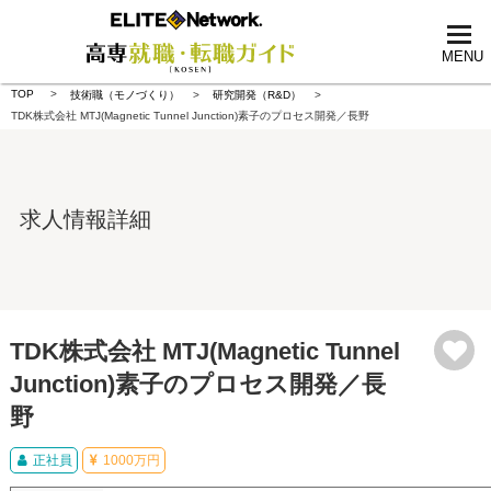
tog
nav
MENU
TOP
技術職（モノづくり）
研究開発（R&D）
TDK株式会社 MTJ(Magnetic Tunnel Junction)素子のプロセス開発／長野
求人情報詳細
TDK株式会社 MTJ(Magnetic Tunnel
Junction)素子のプロセス開発／長
野
正社員
1000万円