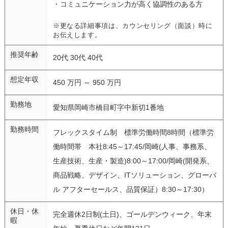
・コミュニケーション力が高く協調性のある方
※更なる詳細事項は、カウンセリング（面談）時に
お伝えします。
推奨年齢
20代 30代 40代
想定年収
450 万円 ～ 950 万円
勤務地
愛知県岡崎市橋目町字中新切1番地
勤務時間
フレックスタイム制 標準労働時間8時間（標準労
働時間帯 本社8:45～17:45/岡崎(人事、事務系、
生産技術、生産・製造)8:00～17:00/岡崎(開発系、
商品戦略、デザイン、ITソリューション、グローバ
ル アフターセールス、品質保証）8:30～17:30）
休日・休
完全週休2日制(土日)、ゴールデンウィーク、年末
暇