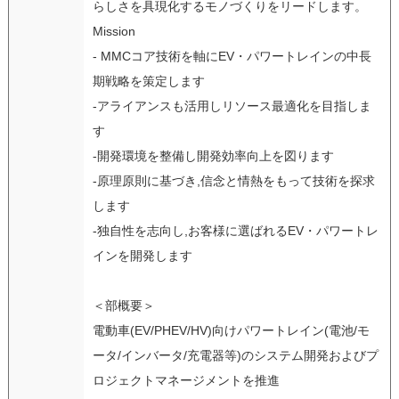
らしさを具現化するモノづくりをリードします。
Mission
- MMCコア技術を軸にEV・パワートレインの中長
期戦略を策定します
-アライアンスも活用しリソース最適化を目指しま
す
-開発環境を整備し開発効率向上を図ります
-原理原則に基づき,信念と情熱をもって技術を探求
します
-独自性を志向し,お客様に選ばれるEV・パワートレ
インを開発します
＜部概要＞
電動車(EV/PHEV/HV)向けパワートレイン(電池/モ
ータ/インバータ/充電器等)のシステム開発およびプ
ロジェクトマネージメントを推進