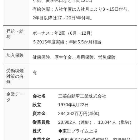
年始、夏季休日など年間121日
有給休暇：入社年度は入社月により3～15日付与。
2年目以降は17～20日/年付与。
昇給・給
ボーナス：年2回（6月・12月）
与
※2015年度実績：年間5.5か月相当
加入保険
健康保険、厚生年金、雇用保険、労災保険
受動喫煙
有
対策の有
無
企業デー
会社名
三菱自動車工業株式会社
タ
設立
1970年4月22日
資本金
284,382百万円(単体)
従業員数
28,982人（連結）、13,844人（単独）
株式
◆東証プライム上場
事業内容
●自動車及びその構成部品、交換部品