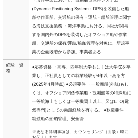
(Dynamic Positioning System：DPS)を装備した船
舶や作業船、交通船の保有・運航・船舶管理に関す
る海技支援業務 ・海洋事業における、同社が関与
する国内外のDPSを装備したオフショア船や作業
船、交通船の保有/運航/船舶管理を対象に、新規事
業の企画段階から参加。事業者ある...
経験・資
●応募資格 ・高専、四年制大学もしくは大学院を卒
格
業し、正社員としての就業経験が4年以上ある方
(2025年4月時点) ●必須要件 ・一般商船(外航)もし
くは、オフショア関係作業船・観測船等の特殊船に
一等航海士もしくは一等機関士以上、又はETO(電
気専門)としての乗船経験を有する。 ●歓迎要件 ・
就航船の船舶管理、安全管...
※更なる詳細事項は、カウンセリング（面談）時に
お伝えします。