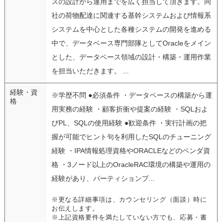
スの設計から運用までを広く担当して頂きます。同
社の荷物配達に関連する基幹システムおよび情報系
システムを中心とした各種システムの開発を進める
中で、データベース専門部隊としてOracleをメイン
とした、データベース領域の設計・構築・運用作業
を担当いただきます。 ...
経験・資
※学歴不問 ●必須条件 ・データベースの構築から運
格
用実務の経験 ・顧客折衝や提案の経験 ・SQLおよ
びPL、SQLの使用経験 ●歓迎条件 ・実行計画の把
握が可能でヒント句を利用したSQLのチューニング
経験 ・IPA情報処理資格やORACLEなどのベンダ資
格 ・3ノード以上のOracleRAC環境の構築や運用の
経験があり、パーティションプ...
※更なる詳細事項は、カウンセリング（面談）時に
お伝えします。
※上記資格要件を満たしていない方でも、応募・書