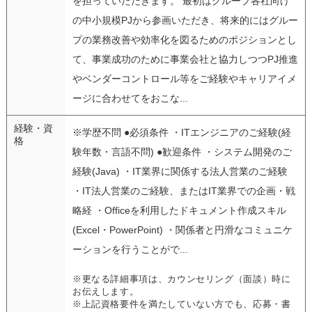
を担っていただきます。 最初はグループ各社向け
の中小規模PJから参画いただき、将来的にはグルー
プの業務改善や効率化を図るためのポジションとし
て、事業成功のために事業会社と協力しつつPJ推進
やベンダーコントロール等をご経験やキャリアイメ
ージに合わせてをおこな...
経験・資
※学歴不問 ●必須条件 ・ITエンジニアのご経験(経
格
験年数・言語不問) ●歓迎条件 ・システム開発のご
経験(Java) ・IT業界に関係する法人営業のご経験
・IT法人営業のご経験、またはIT業界での企画・戦
略経 ・Officeを利用したドキュメント作成スキル
(Excel・PowerPoint) ・関係者と円滑なコミュニケ
ーションを行うことがで...
※更なる詳細事項は、カウンセリング（面談）時に
お伝えします。
※上記資格要件を満たしていない方でも、応募・書