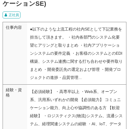
ケーションSE)
正社員
仕事内容
●以下のような上流工程の社内SEとして下記業務を
担当して頂きます。 ・社内各部門のシステム化要
望ヒアリングと取りまとめ ・社内アプリケーショ
ンシステムの要件定義 ・お客様のシステムとのEDI
構築、システム連携に関する打ち合わせや要件取り
まとめ ・開発委託先の選定および管理 ・開発プロ
ジェクトの進捗・品質管理...
経験・資
【必須経験】 ・高専卒以上 ・Web系、オープン
格
系、汎用系いずれかの開発 【必須能力】 コミュニ
ケーション能力、向上心や協調性のある方 【歓迎
経験】 ・ロジスティクス(物流)システム、流通シス
テム、経理関連システムの経験 ・AI、IoT、データ