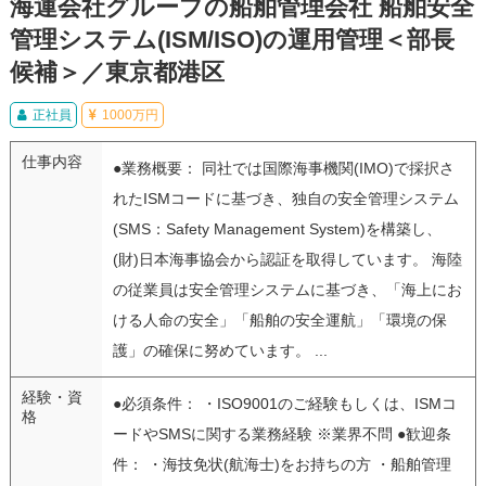
海運会社グループの船舶管理会社 船舶安全
管理システム(ISM/ISO)の運用管理＜部長
候補＞／東京都港区
正社員
1000万円
仕事内容
●業務概要： 同社では国際海事機関(IMO)で採択さ
れたISMコードに基づき、独自の安全管理システム
(SMS：Safety Management System)を構築し、
(財)日本海事協会から認証を取得しています。 海陸
の従業員は安全管理システムに基づき、「海上にお
ける人命の安全」「船舶の安全運航」「環境の保
護」の確保に努めています。 ...
経験・資
●必須条件： ・ISO9001のご経験もしくは、ISMコ
格
ードやSMSに関する業務経験 ※業界不問 ●歓迎条
件： ・海技免状(航海士)をお持ちの方 ・船舶管理