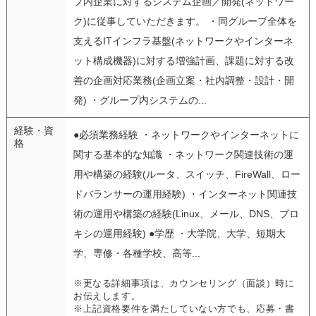
プ内企業に対するシステム企画／開発(ネットワー
ク)に従事していただきます。 ・同グループ全体を
支えるITインフラ基盤(ネットワークやインターネ
ット構成機器)に対する増強計画、課題に対する改
善の企画対応業務(企画立案・社内調整・設計・開
発) ・グループ内システムの...
経験・資
●必須業務経験 ・ネットワークやインターネットに
格
関する基本的な知識 ・ネットワーク関連技術の運
用や構築の経験(ルータ、スイッチ、FireWall、ロー
ドバランサーの運用経験) ・インターネット関連技
術の運用や構築の経験(Linux、メール、DNS、プロ
キシの運用経験) ●学歴 ・大学院、大学、短期大
学、専修・各種学校、高等...
※更なる詳細事項は、カウンセリング（面談）時に
お伝えします。
※上記資格要件を満たしていない方でも、応募・書