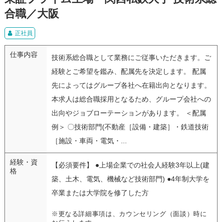
合職／大阪
正社員
仕事内容
技術系総合職として業務にご従事いただきます。ご
経験とご希望を鑑み、配属先を決定します。 配属
先によってはグループ各社へ在籍出向となります。
本求人は総合職採用となるため、グループ会社への
出向やジョブローテーションがあります。 ＜配属
例＞ 〇技術部門(不動産［設備・建築］・鉄道技術
［施設・車両・電気・...
経験・資
【必須要件】 ●上場企業での社会人経験3年以上(建
格
築、土木、電気、機械など技術部門) ●4年制大学を
卒業または大学院を修了した方
※更なる詳細事項は、カウンセリング（面談）時に