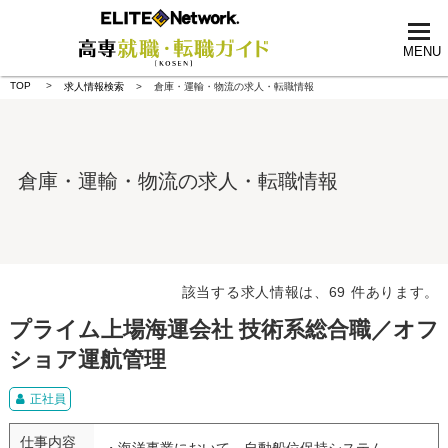
tog
nav
MENU
TOP
求人情報検索
倉庫・運輸・物流の求人・転職情報
倉庫・運輸・物流の求人・転職情報
該当する求人情報は、69 件あります。
プライム上場海運会社 技術系総合職／オフ
ショア運航管理
正社員
仕事内容
・海洋事業において、自動船位保持システム