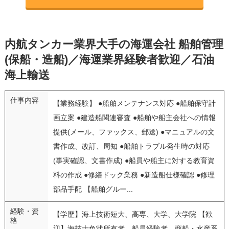
内航タンカー業界大手の海運会社 船舶管理
(保船・造船)／海運業界経験者歓迎／石油
海上輸送
仕事内容
【業務経験】 ●船舶メンテナンス対応 ●船舶保守計
画立案 ●建造船関連審査 ●船舶や船主会社への情報
提供(メール、ファックス、郵送) ●マニュアルの文
書作成、改訂、周知 ●船舶トラブル発生時の対応
(事実確認、文書作成) ●船員や船主に対する教育資
料の作成 ●修繕ドック業務 ●新造船仕様確認 ●修理
部品手配 【船舶グルー...
経験・資
【学歴】海上技術短大、高専、大学、大学院 【歓
格
迎】海技士免状所有者、船員経験者、商船・水産系