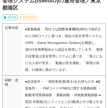
管理システム(ISM/ISO)の運用管理／東京
都港区
正社員
1000万円
仕事内容
●業務概要： 同社では国際海事機関(IMO)で採択さ
れたISMコードに基づき、独自の安全管理システム
(SMS：Safety Management System)を構築し、
(財)日本海事協会から認証を取得しています。 海陸
の従業員は安全管理システムに基づき、「海上にお
ける人命の安全」「船舶の安全運航」「環境の保
護」の確保に努めています。 ...
経験・資
●必須条件： ・海技免状(航海士)をお持ちの方 ●歓
格
迎条件： ・ISMコードやSMSに関する業務経験 ・
船舶管理業務経験 ・乗船経験 ・外航船乗船経験 ●
英語 外国籍(主にフィリピン)の船員とやり取りする