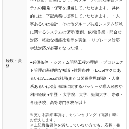
テムの開発・保守を担当していただきます。 具体
的には、下記業務に従事していただきます。 ・人
事あるいは会計、その他グループ共通システム領域
に関するシステムの保守(定例、依頼)作業・問合せ
対応・軽微な機能改修等を実施 ・リプレース対応
や法対応が必要となった場...
経験・資
●必須条件 ・システム開発工程の理解 ・プロジェク
格
ト管理の基礎的な知識 ●歓迎条件 ・Excelマクロあ
るいはAccessの利用(または習得意思)経験 ・人事
系あるいは会計領域に関するパッケージ導入経験や
利用経験 ●学歴 ・大学院、大学、短期大学、専修・
各種学校、高等専門学校卒以上
※更なる詳細事項は、カウンセリング（面談）時に
お伝えします。
※上記資格要件を満たしていない方でも、応募・書