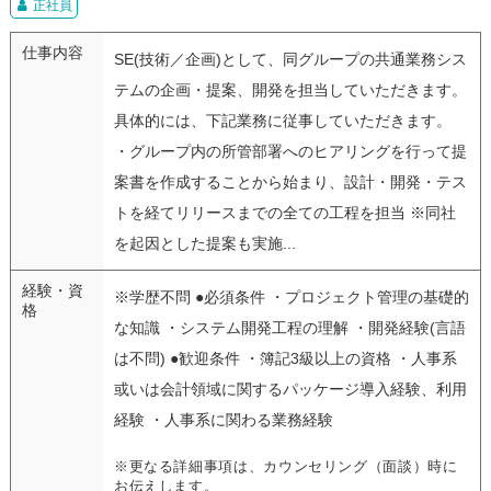
正社員
仕事内容
SE(技術／企画)として、同グループの共通業務シス
テムの企画・提案、開発を担当していただきます。
具体的には、下記業務に従事していただきます。
・グループ内の所管部署へのヒアリングを行って提
案書を作成することから始まり、設計・開発・テス
トを経てリリースまでの全ての工程を担当 ※同社
を起因とした提案も実施...
経験・資
※学歴不問 ●必須条件 ・プロジェクト管理の基礎的
格
な知識 ・システム開発工程の理解 ・開発経験(言語
は不問) ●歓迎条件 ・簿記3級以上の資格 ・人事系
或いは会計領域に関するパッケージ導入経験、利用
経験 ・人事系に関わる業務経験
※更なる詳細事項は、カウンセリング（面談）時に
お伝えします。