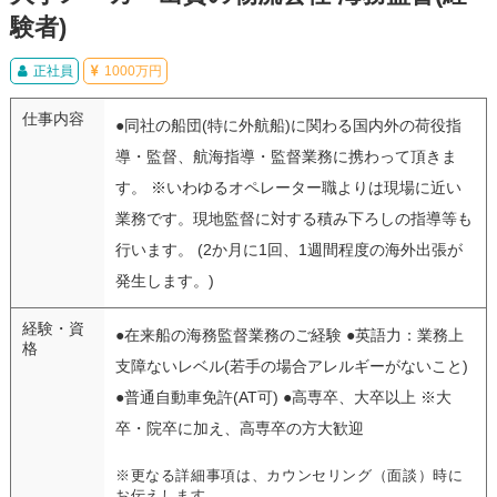
験者)
正社員
1000万円
仕事内容
●同社の船団(特に外航船)に関わる国内外の荷役指
導・監督、航海指導・監督業務に携わって頂きま
す。 ※いわゆるオペレーター職よりは現場に近い
業務です。現地監督に対する積み下ろしの指導等も
行います。 (2か月に1回、1週間程度の海外出張が
発生します。)
経験・資
●在来船の海務監督業務のご経験 ●英語力：業務上
格
支障ないレベル(若手の場合アレルギーがないこと)
●普通自動車免許(AT可) ●高専卒、大卒以上 ※大
卒・院卒に加え、高専卒の方大歓迎
※更なる詳細事項は、カウンセリング（面談）時に
お伝えします。