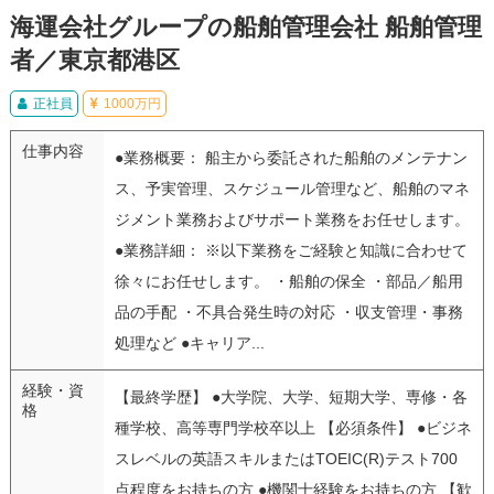
海運会社グループの船舶管理会社 船舶管理
者／東京都港区
正社員
1000万円
仕事内容
●業務概要： 船主から委託された船舶のメンテナン
ス、予実管理、スケジュール管理など、船舶のマネ
ジメント業務およびサポート業務をお任せします。
●業務詳細： ※以下業務をご経験と知識に合わせて
徐々にお任せします。 ・船舶の保全 ・部品／船用
品の手配 ・不具合発生時の対応 ・収支管理・事務
処理など ●キャリア...
経験・資
【最終学歴】 ●大学院、大学、短期大学、専修・各
格
種学校、高等専門学校卒以上 【必須条件】 ●ビジネ
スレベルの英語スキルまたはTOEIC(R)テスト700
点程度をお持ちの方 ●機関士経験をお持ちの方 【歓