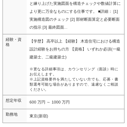
と練り上げた実施図面を構造チェックや数値計算に
より更に万全なものにする仕事です。 ■詳細： [1]
実施構造図のチェック [2] 部材断面算定と必要断面
の指示 [3] 最終図面...
経験・資
【学歴】 高卒以上 【経験】 木造住宅における構造
格
設計経験をお持ちの方 【資格】 いずれか必須(一級
建築士、二級建築士)
※更なる詳細事項は、カウンセリング（面談）時に
お伝えします。
※上記資格要件を満たしていない方でも、応募・書
類選考可能な場合がありますので、遠慮なくご相談
ください。
想定年収
600 万円 ～ 1000 万円
勤務地
東京(新宿)