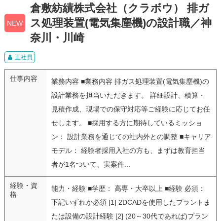
倉敷紡績株式会社（クラボウ） 排ガ
ス処理装置(電気集塵機)の設計職／神
NEW
奈川・川崎
正社員
仕事内容
業務内容 ■業務内容 排ガス処理装置(電気集塵機)の
設計業務を担当いただきます。 詳細設計、積算・
見積作成、現場での保守対応等ご経験に応じてお任
せします。 ■採用する方に期待しているミッショ
ン： 設計業務を通じての社内外との調整 ■キャリア
モデル： 経験者採用入社の方も、まずは教育担当
者が1名ついて、実案件...
経験・資
能力・経験 ■学歴： 高専・大卒以上 ■経験 必須：
格
下記いずれか必須 [1] 2DCADを使用したプラントま
たは設備の設計経験 [2] (20～30代であれば)プラン