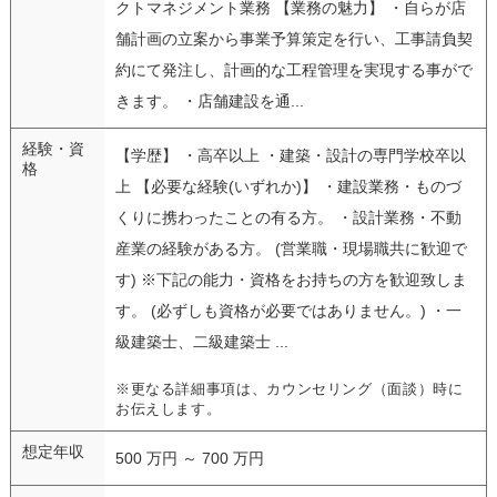
クトマネジメント業務 【業務の魅力】 ・自らが店
舗計画の立案から事業予算策定を行い、工事請負契
約にて発注し、計画的な工程管理を実現する事がで
きます。 ・店舗建設を通...
経験・資
【学歴】 ・高卒以上 ・建築・設計の専門学校卒以
格
上 【必要な経験(いずれか)】 ・建設業務・ものづ
くりに携わったことの有る方。 ・設計業務・不動
産業の経験がある方。 (営業職・現場職共に歓迎で
す) ※下記の能力・資格をお持ちの方を歓迎致しま
す。 (必ずしも資格が必要ではありません。) ・一
級建築士、二級建築士 ...
※更なる詳細事項は、カウンセリング（面談）時に
お伝えします。
想定年収
500 万円 ～ 700 万円