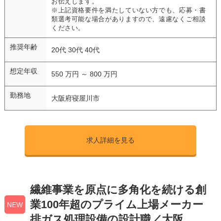
お伝えします。
※上記資格要件を満たしていない方でも、応募・書
類選考可能な場合がありますので、遠慮なくご相談
ください。
推奨年齢
20代 30代 40代
想定年収
550 万円 ～ 800 万円
勤務地
大阪府寝屋川市
求人詳細を見る
繊維事業を原点に多角化を続ける創
業100年超のプライム上場メーカー
NEW
排ガス処理設備の設計職／大阪