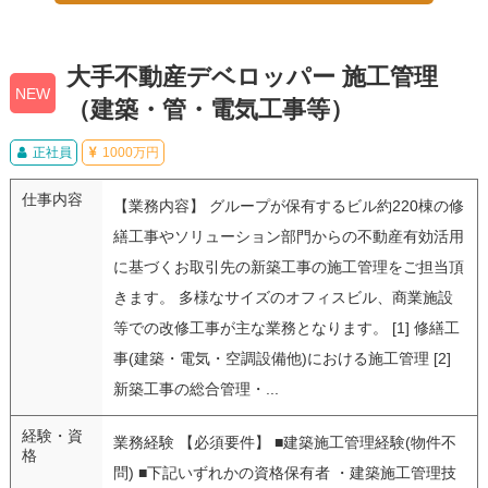
大手不動産デベロッパー 施工管理
NEW
（建築・管・電気工事等）
正社員
1000万円
仕事内容
【業務内容】 グループが保有するビル約220棟の修
繕工事やソリューション部門からの不動産有効活用
に基づくお取引先の新築工事の施工管理をご担当頂
きます。 多様なサイズのオフィスビル、商業施設
等での改修工事が主な業務となります。 [1] 修繕工
事(建築・電気・空調設備他)における施工管理 [2]
新築工事の総合管理・...
経験・資
業務経験 【必須要件】 ■建築施工管理経験(物件不
格
問) ■下記いずれかの資格保有者 ・建築施工管理技