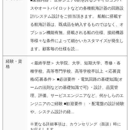
スやオートパイロットなどの各種航海計器の回路設
計/システム設計をご担当頂きます。 船舶に搭載す
る航海計器は、既成品を納入するものではなく、オ
プション機能有無、搭載される船の仕様、接続機器
等様々な条件によって細かいカスタマイズが発生し
ます。顧客毎の仕様を読...
経験・資
＜最終学歴＞ 大学院、大学、短期大学、専修・各
格
種学校、高等専門学校、高等学校卒以上 ＜応募資
格/応募条件＞ ■必須要件 ・電気回路の基礎知識(オ
ームの法則などの基礎知識で可) ・設計、品質管
理、評価、サービスエンジニアなど、何かしらのエ
ンジニアのご経験 ■歓迎要件： ・配電盤の設計経験
や、システム設計の経...
※更なる詳細事項は、カウンセリング（面談）時に
お伝えします。