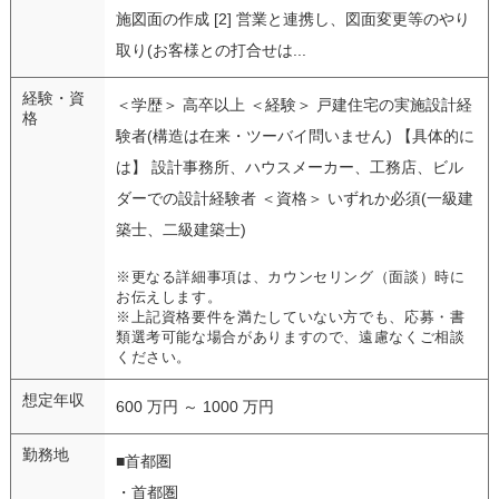
施図面の作成 [2] 営業と連携し、図面変更等のやり
取り(お客様との打合せは...
経験・資
＜学歴＞ 高卒以上 ＜経験＞ 戸建住宅の実施設計経
格
験者(構造は在来・ツーバイ問いません) 【具体的に
は】 設計事務所、ハウスメーカー、工務店、ビル
ダーでの設計経験者 ＜資格＞ いずれか必須(一級建
築士、二級建築士)
※更なる詳細事項は、カウンセリング（面談）時に
お伝えします。
※上記資格要件を満たしていない方でも、応募・書
類選考可能な場合がありますので、遠慮なくご相談
ください。
想定年収
600 万円 ～ 1000 万円
勤務地
■首都圏
・首都圏