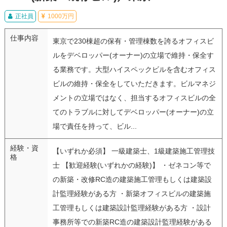
正社員
1000万円
仕事内容
東京で230棟超の保有・管理棟数を誇るオフィスビ
ルをデベロッパー(オーナー)の立場で維持・保全す
る業務です。大型ハイスペックビルを含むオフィス
ビルの維持・保全をしていただきます。ビルマネジ
メントの立場ではなく、担当するオフィスビルの全
てのトラブルに対してデベロッパー(オーナー)の立
場で責任を持って、ビル...
経験・資
【いずれか必須】 一級建築士、1級建築施工管理技
格
士 【歓迎経験(いずれかの経験)】 ・ゼネコン等で
の新築・改修RC造の建築施工管理もしくは建築設
計監理経験がある方 ・新築オフィスビルの建築施
工管理もしくは建築設計監理経験がある方 ・設計
事務所等での新築RC造の建築設計監理経験がある