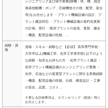
ンジニアリング及び保守業務(静機：塔、槽、熱交
換器他動機：ポンプ、圧縮機他その他：配管、架台
等)をお任せします ・プラント機械設備の設計、プ
ラント建設対応 ・プラント機械設備の老朽化更新
の計画、実行 ・既存プラントの改造、更新、撤去
・機器、配管設備の性能、...
経験・資
資格・スキル・経験など 【必須】 高等専門学校・
格
大学卒以上(機械工学、化学工学系学部) 以下のよう
な経験・知見をお持ちの方 ・化学プラント建設 ・
化学プラント機械設備のエンジニアリング業務 ・
化学、石油などの装置型プラントに関する実務経験
・機器、配管設備の性能、仕様、構造設計 ・工事
の安全、品質、コスト...
※更なる詳細事項は、カウンセリング（面談）時に
お伝えします。