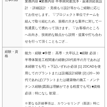
業務内容 ■業務内容 半導体関連洗浄・薬液供給装設
計 ・詳細設計 ・見積もり設計等からご経験に応じ
てお任せします。 ▽プロジェクト単位でチームを
組んで取り組むため、規模の大きな案件に対して一
気通貫して携わって頂けます。 ▽お客様のところ
へ出向き、技術的な観点から説明・提案や打ち合わ
せを行って頂くこともござ...
経験・資
能力・経験 ■学歴： 高専・大卒以上 ■経験 必須：
格
半導体製造工程関連の経験(20代前半の方であれば
未経験でも可) ＋下記いずれか必須 [1] 2DCADを使
用してのプラントまたは設備設計経験 [2] (20～30
代であれば)プラントまたは建築物の施工・メンテ
ナンス経験(図面は理解ができる程度でも可) ■資格
必須：特になし 歓迎...
※更なる詳細事項は、カウンセリング（面談）時に