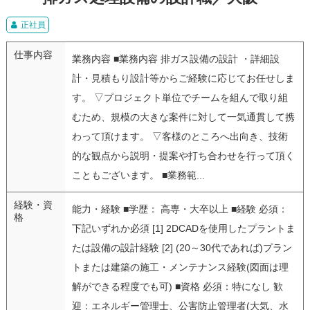
正社員
仕事内容
業務内容 ■業務内容 排ガス設備の設計 ・詳細設
計・見積もり設計等からご経験に応じてお任せしま
す。 ▽プロジェクト単位でチームを組んで取り組
むため、規模の大きな案件に対して一気通貫して携
わって頂けます。 ▽客様のところへ出向き、技術
的な観点から説明・提案や打ち合わせを行って頂く
こともございます。 ■業務範...
経験・資
能力・経験 ■学歴： 高専・大卒以上 ■経験 必須：
格
下記いずれか必須 [1] 2DCADを使用したプラントま
たは設備の設計経験 [2] (20～30代であれば)プラン
トまたは建築の施工・メンテナンス経験(図面は理
解ができる程度でも可) ■資格 必須：特になし 歓
迎：エネルギー管理士、公害防止管理者(大気、水