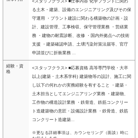
<スタッフクラス> ■仕事内容 化学プラントに関わ
る土木・建築、設備のエンジニアリング及びその保
守運用 ・プラント建設に関わる構築物の計画・設
計、建設管理、工事検収、保守管理業務 ・営繕業
務 ・建物の耐震診断、改修 ・国内外拠点への技術
支援 ・建築確認申請、土壌汚染対策法届等、官庁
申請並びに折衝業務 ...
経験・資
<スタッフクラス> ■応募資格 高等専門学校・大卒
格
以上(建築・土木系学科) 建築物等の設計、施工に関
し以下の何れかの実務経験を有すること ・建築・
土木担当としてエンジニアリング業務 ・建築物、
工作物の構造設計業務 ・鉄骨造、鉄筋コンクリー
ト造建築物の意匠・設備設計業務 ・鉄骨造、鉄筋
コンクリート造建築...
※更なる詳細事項は、カウンセリング（面談）時に