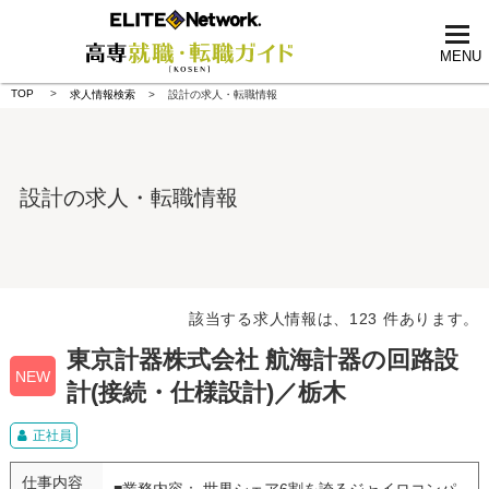
tog
nav
MENU
TOP
求人情報検索
設計の求人・転職情報
設計の求人・転職情報
該当する求人情報は、123 件あります。
東京計器株式会社 航海計器の回路設
NEW
計(接続・仕様設計)／栃木
正社員
仕事内容
■業務内容： 世界シェア6割を誇るジャイロコンパ