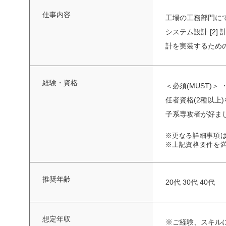
仕事内容
工場の工務部門にて
システム設計 [2
計を実装するための
経験・資格
＜必須(MUST)
任者資格(2種以上
子系専攻者が好ましい
※更なる詳細事項
※上記資格要件を
推奨年齢
20代 30代 40代
想定年収
※ご経験、スキル