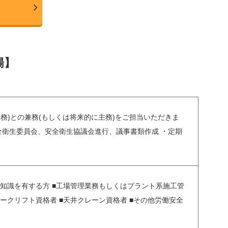
場】
務)との兼務(もしくは将来的に主務)をご担当いただきま
全衛生委員会、安全衛生協議会進行、議事書類作成 ・定期
の知識を有する方 ■工場管理業務もしくはプラント系施工管
ークリフト資格者 ■天井クレーン資格者 ■その他労働安全