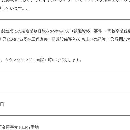
V)に搭載されるリチウムイオンバッテリーから、レアメタルを回収・リ
しています。...
・製造業での製造業務経験をお持ちの方 ●歓迎資格・要件 ・高校卒業
製造業における既存工程改善・新規設備導入/立ち上げの経験 ・業界問
は、カウンセリング（面談）時にお伝えします。
万円
金屋字マセ口47番地