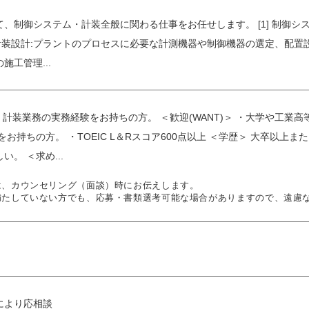
、制御システム・計装全般に関わる仕事をお任せします。 [1] 制御シ
] 計装設計:プラントのプロセスに必要な計測機器や制御機器の選定、配置設
施工管理...
＞ ・計装業務の実務経験をお持ちの方。 ＜歓迎(WANT)＞ ・大学や工
)をお持ちの方。 ・TOEIC L＆Rスコア600点以上 ＜学歴＞ 大卒以
。 ＜求め...
は、カウンセリング（面談）時にお伝えします。
満たしていない方でも、応募・書類選考可能な場合がありますので、遠慮
により応相談