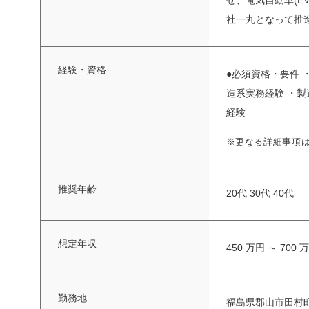
せ、電気自動車(E
社一丸となって推進
経験・資格
●必須資格・要件 
造系実務経験 ・
経験
※更なる詳細事項
推奨年齢
20代 30代 40代
想定年収
450 万円 ～ 700 
勤務地
福島県郡山市田村町