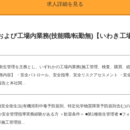
求人詳細を見る
および工場内業務(技能職/転勤無)【いわき工
衛生管理を主務とし、いずれかの工場内業務(施工管理、検査、購買、総
職務内容】 ・安全パトロール、安全指導、安全リスクアセスメント ・安
告と本社関...
働安全衛生法(有機溶剤中毒予防規則、特定化学物質障害予防規則含む)
安全管理指導実務経験がある方 ＜歓迎条件＞ ■第1種衛生管理者 ■フォ
施工管理技...