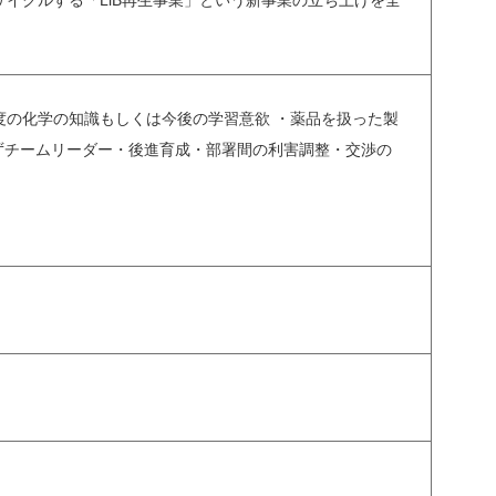
サイクルする「LiB再生事業」という新事業の立ち上げを全
程度の化学の知識もしくは今後の学習意欲 ・薬品を扱った製
わずチームリーダー・後進育成・部署間の利害調整・交渉の