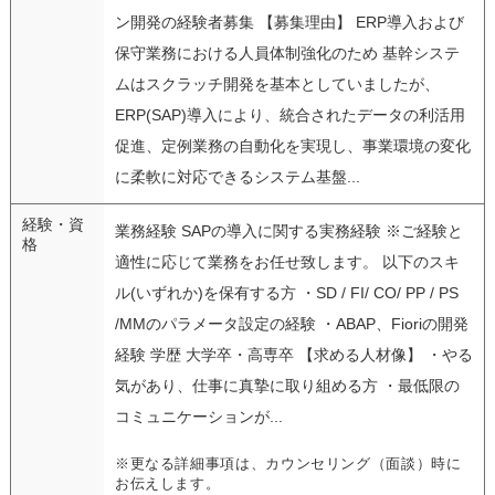
ン開発の経験者募集 【募集理由】 ERP導入および
保守業務における人員体制強化のため 基幹システ
ムはスクラッチ開発を基本としていましたが、
ERP(SAP)導入により、統合されたデータの利活用
促進、定例業務の自動化を実現し、事業環境の変化
に柔軟に対応できるシステム基盤...
経験・資
業務経験 SAPの導入に関する実務経験 ※ご経験と
格
適性に応じて業務をお任せ致します。 以下のスキ
ル(いずれか)を保有する方 ・SD / FI/ CO/ PP / PS
/MMのパラメータ設定の経験 ・ABAP、Fioriの開発
経験 学歴 大学卒・高専卒 【求める人材像】 ・やる
気があり、仕事に真摯に取り組める方 ・最低限の
コミュニケーションが...
※更なる詳細事項は、カウンセリング（面談）時に
お伝えします。