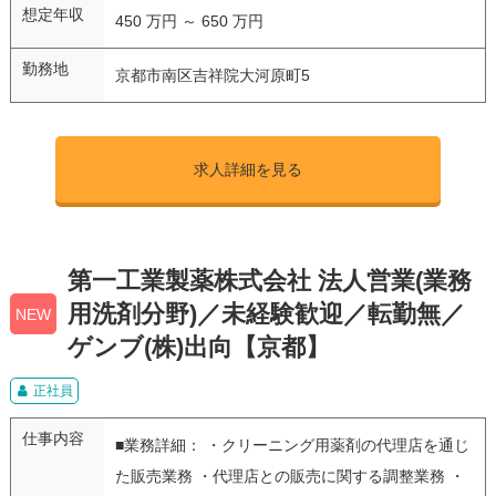
想定年収
450 万円 ～ 650 万円
勤務地
京都市南区吉祥院大河原町5
求人詳細を見る
第一工業製薬株式会社 法人営業(業務
用洗剤分野)／未経験歓迎／転勤無／
NEW
ゲンブ(株)出向【京都】
正社員
仕事内容
■業務詳細： ・クリーニング用薬剤の代理店を通じ
た販売業務 ・代理店との販売に関する調整業務 ・