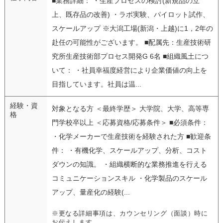
■業務詳細： ・生産プロセスの検討(新規品の立
上、既存品の改善) ・ラボ実験、パイロット試作、
スケールアップ ※大潟工場(新潟・上越)に1，2年の
赴任の可能性がございます。 ■配属先：生産技術研
究所生産技術部プロセス開発G 6名 ■組織風土につ
いて： ・社員幸福度経営により企業価値の向上を
目指しています。社員は温...
経験・資
対象となる方 ＜最終学歴＞ 大学院、大学、高等専
格
門学校卒以上 ＜応募資格/応募条件＞ ■必須条件：
・化学メーカーで生産技術を経験された方 ■歓迎条
件： ・有機化学、スケールアップ、分析、コスト
ダウンの知識。 ・組織横断的な業務推進を行える
コミュニケーションスキル ・化学製品のスケール
アップ、量産化の経験(...
※更なる詳細事項は、カウンセリング（面談）時に
お伝えします。