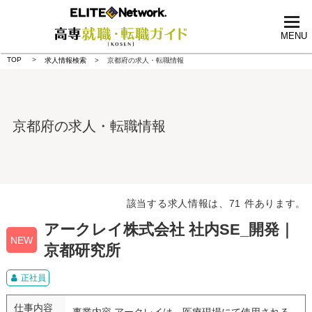
tog
nav
MENU
TOP
求人情報検索
京都府の求人・転職情報
京都府の求人・転職情報
該当する求人情報は、71 件あります。
アークレイ株式会社 社内SE_開発｜
NEW
京都研究所
正社員
仕事内容
事業内容 アークレイは、医療現場にて使用される