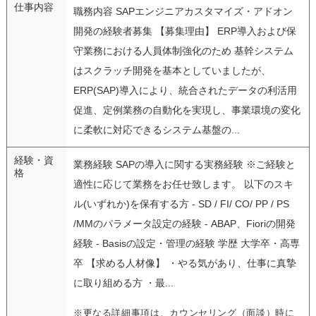
仕事内容
職務内容 SAPエンジニアカスタマイズ・アドオン
開発の経験者募集 【募集理由】 ERP導入および保
守業務における人員体制強化のため 基幹システム
はスクラッチ開発を基本としていましたが、
ERP(SAP)導入により、統合されたデータの利活用
促進、定例業務の自動化を実現し、事業環境の変化
に柔軟に対応できるシステム基盤の...
経験・資
業務経験 SAPの導入に関する実務経験 ※ご経験と
格
適性に応じて業務をお任せ致します。 以下のスキ
ル(いずれか)を保有する方 - SD / FI/ CO/ PP / PS
/MMのパラメータ設定の経験 - ABAP、Fioriの開発
経験 - Basisの設定・管理の経験 学歴 大学卒・高専
卒 【求める人材像】 ・やる気があり、仕事に真摯
に取り組める方 ・最...
※更なる詳細事項は、カウンセリング（面談）時に