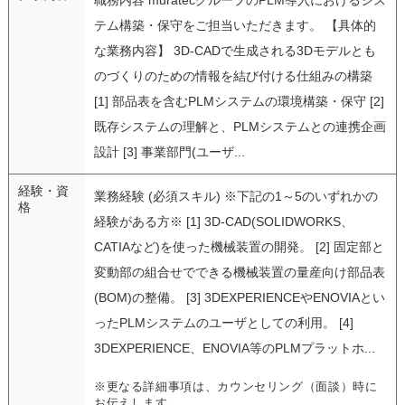
テム構築・保守をご担当いただきます。 【具体的
な業務内容】 3D-CADで生成される3Dモデルとも
のづくりのための情報を結び付ける仕組みの構築
[1] 部品表を含むPLMシステムの環境構築・保守 [2]
既存システムの理解と、PLMシステムとの連携企画
設計 [3] 事業部門(ユーザ...
経験・資
業務経験 (必須スキル) ※下記の1～5のいずれかの
格
経験がある方※ [1] 3D-CAD(SOLIDWORKS、
CATIAなど)を使った機械装置の開発。 [2] 固定部と
変動部の組合せでできる機械装置の量産向け部品表
(BOM)の整備。 [3] 3DEXPERIENCEやENOVIAとい
ったPLMシステムのユーザとしての利用。 [4]
3DEXPERIENCE、ENOVIA等のPLMプラットホ...
※更なる詳細事項は、カウンセリング（面談）時に
お伝えします。