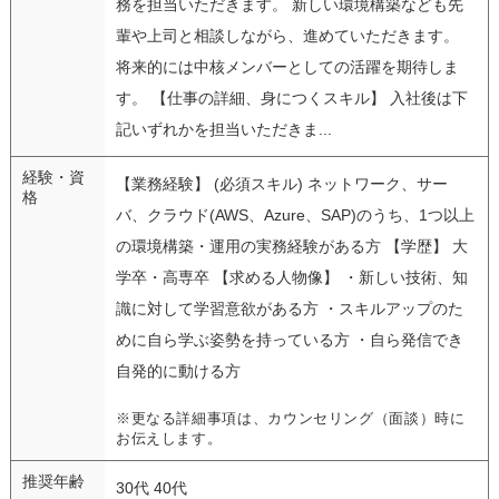
務を担当いただきます。 新しい環境構築なども先
輩や上司と相談しながら、進めていただきます。
将来的には中核メンバーとしての活躍を期待しま
す。 【仕事の詳細、身につくスキル】 入社後は下
記いずれかを担当いただきま...
経験・資
【業務経験】 (必須スキル) ネットワーク、サー
格
バ、クラウド(AWS、Azure、SAP)のうち、1つ以上
の環境構築・運用の実務経験がある方 【学歴】 大
学卒・高専卒 【求める人物像】 ・新しい技術、知
識に対して学習意欲がある方 ・スキルアップのた
めに自ら学ぶ姿勢を持っている方 ・自ら発信でき
自発的に動ける方
※更なる詳細事項は、カウンセリング（面談）時に
お伝えします。
推奨年齢
30代 40代