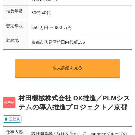
推奨年齢
30代 40代
想定年収
550 万円 ～ 900 万円
勤務地
京都市伏見区竹田向代町136
求人詳細を見る
村田機械株式会社 DX推進／PLMシス
NEW
テムの導入推進プロジェクト／京都
正社員
仕事内容
設計開発者の経験を活かして、muratecグループの