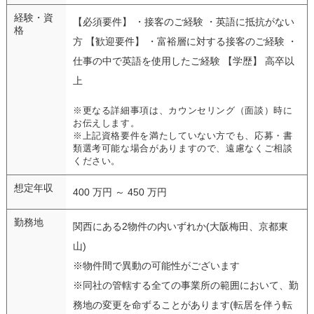
経験・資
【必須要件】 ・接客のご経験 ・英語に抵抗がない
格
方 【歓迎要件】 ・富裕層に対する接客のご経験 ・
仕事の中で英語を使用したご経験 【学歴】 高卒以
上
※更なる詳細事項は、カウンセリング（面談）時に
お伝えします。
※上記資格要件を満たしていない方でも、応募・書
類選考可能な場合がありますので、遠慮なくご相談
ください。
想定年収
400 万円 ～ 450 万円
勤務地
関西にある2物件の内いずれか(大阪梅田、京都東
山)
※物件間で異動の可能性がございます
※同社の管轄する全ての事業所の範囲において、勤
務地の変更を命ずることがあります(転居を伴う転