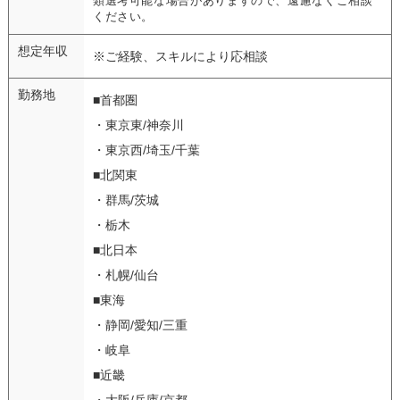
類選考可能な場合がありますので、遠慮なくご相談
ください。
想定年収
※ご経験、スキルにより応相談
勤務地
■首都圏
・東京東/神奈川
・東京西/埼玉/千葉
■北関東
・群馬/茨城
・栃木
■北日本
・札幌/仙台
■東海
・静岡/愛知/三重
・岐阜
■近畿
・大阪/兵庫/京都