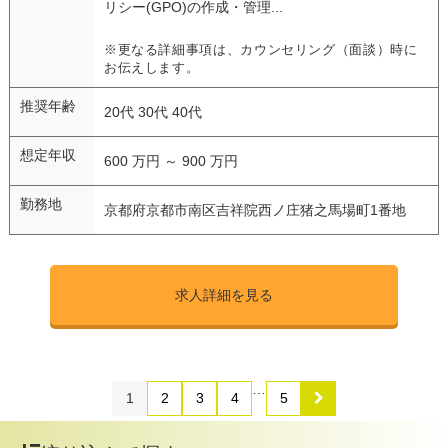
リシー(GPO)の作成・管理...
※更なる詳細事項は、カウンセリング（面談）時に
お伝えします。
推奨年齢
20代 30代 40代
想定年収
600 万円 ～ 900 万円
勤務地
京都府京都市南区吉祥院西ノ庄猪之馬場町1番地
求人詳細を見る
…
1
2
3
4
5