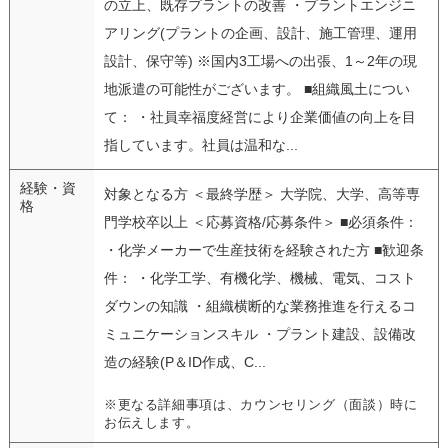
の立上、既存プラントの改善 ・プラントエンジニ
アリング(プラントの企画、設計、施工管理、運用
設計、保守等) ※国内3工場への出張、1～2年の現
地派遣の可能性がございます。 ■組織風土につい
て： ・社員幸福度経営により企業価値の向上を目
指しています。社員は温和な...
経験・資
対象となる方 ＜最終学歴＞ 大学院、大学、高等専
格
門学校卒以上 ＜応募資格/応募条件＞ ■必須条件：
・化学メーカーで生産技術を経験された方 ■歓迎条
件： ・化学工学、有機化学、機械、電気、コスト
ダウンの知識 ・組織横断的な業務推進を行えるコ
ミュニケーションスキル ・プラント建設、設備改
造の経験(P＆ID作成、C...
※更なる詳細事項は、カウンセリング（面談）時に
お伝えします。