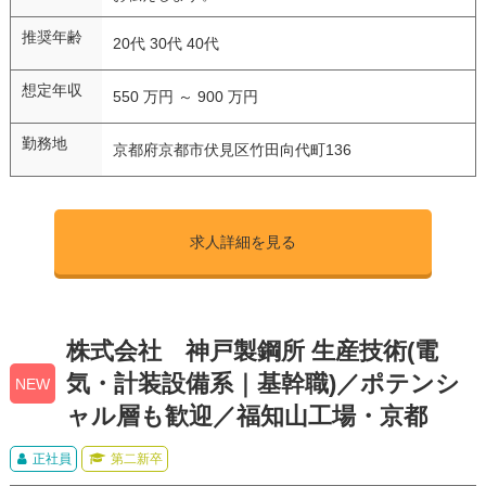
推奨年齢
20代 30代 40代
想定年収
550 万円 ～ 900 万円
勤務地
京都府京都市伏見区竹田向代町136
求人詳細を見る
株式会社 神戸製鋼所 生産技術(電
気・計装設備系｜基幹職)／ポテンシ
NEW
ャル層も歓迎／福知山工場・京都
正社員
第二新卒