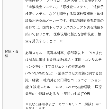
「血液検査システム」「尿検査システム」「遺伝子
検査システム」などを開発する臨床検査機器・体外
診断用医薬品メーカーです。特に糖尿病検査装置の
分野では、国内トップクラスのシェアを誇る地位を
築いております。 医療現場に新たな診断技術、検
査を提供することで、企...
経験・資
必須スキル ・高専本科卒、学部卒以上 ・PLMまた
格
はALMに関する業務経験(導入・運用・コンサルテ
ィング等) ・ITプロジェクトの推進経験
(PM/PL/PMOなど) ・業務プロセス改善に関する知
識・経験 ・社内外との円滑なコミュニケーション
能力 歓迎スキル ・BOM、CADの知識/経験 ・医療
業界のご経験がある方 ・英語力中級(TOEI...
※更なる詳細事項は、カウンセリング（面談）時に
お伝えします。