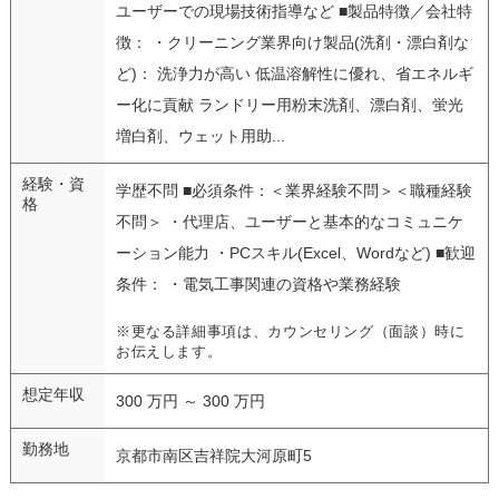
ユーザーでの現場技術指導など ■製品特徴／会社特
徴： ・クリーニング業界向け製品(洗剤・漂白剤な
ど)： 洗浄力が高い 低温溶解性に優れ、省エネルギ
ー化に貢献 ランドリー用粉末洗剤、漂白剤、蛍光
増白剤、ウェット用助...
経験・資
学歴不問 ■必須条件：＜業界経験不問＞＜職種経験
格
不問＞ ・代理店、ユーザーと基本的なコミュニケ
ーション能力 ・PCスキル(Excel、Wordなど) ■歓迎
条件： ・電気工事関連の資格や業務経験
※更なる詳細事項は、カウンセリング（面談）時に
お伝えします。
想定年収
300 万円 ～ 300 万円
勤務地
京都市南区吉祥院大河原町5