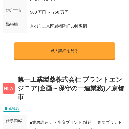
想定年収
500 万円 ～ 750 万円
勤務地
京都市上京区岩栖院町59擁翠園
求人詳細を見る
第一工業製薬株式会社 プラントエン
ジニア(企画～保守の一連業務)／京都
NEW
市
正社員
仕事内容
■業務詳細： ・生産プラントの検討：新規プラント