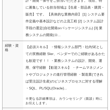
計・開発・保守をご担当いただきます。 現在、特
に募集している担当領域は【生産・部品表・購買・
販売】です。 【具体的な業務内容】 [1] システム要
件定義や基本設計などの上流工程 [2] システム設計
手段の選定(自社開発orパッケージシステム) [3] 業
務システムの開発(ロ...
経験・資
【必須スキル】 ・情報システム部門・社内SEとし
格
ての実務経験 SIer、ベンダーでのご経験があるかた
も歓迎です！！ ・業務システムの設計、開発、運
用、保守経験 【歓迎スキル】 ・チームマネジメン
トやプロジェクトの進行管理経験 ・製造業(できれ
ば受注設計生産)のビジネスプロセスに対する理解
・SQL、PL/SQL(Oracle)...
※更なる詳細事項は、カウンセリング（面談）時に
お伝えします。