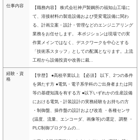
仕事内容
【職務内容】 株式会社神戸製鋼所の福知山工場に
て、溶接材料の製造設備および受変電設備に関わ
る、計画立案・設計・管理などのエンジニアリング
業務をお任せします。 本ポジションは現場での実
作業メインではなく、デスクワークを中心とする
「技術系スタッフ」としての配属となります。上流
工程から設備投資や改善に裁...
経験・資
【学歴】 ●高校卒業以上 【必須】 以下、2つの条件
格
を満たす方 ●電気・電子系学科のご出身者または同
等の基礎知識を有する方 ●以下いずれかの生産設備
における電気・計装設計の実務経験をお持ちの方
・制御盤、操作盤の設計および改造 ・各種センサ
(温度、流量、エンコーダ、画像等)の選定、調整 ・
PLC制御プログラムの...