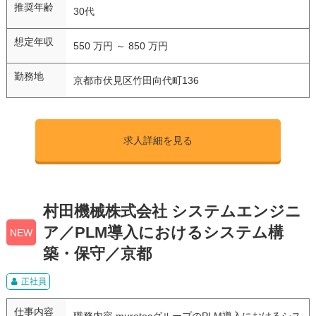
推奨年齢
30代
想定年収
550 万円 ～ 850 万円
勤務地
京都市伏見区竹田向代町136
求人詳細を見る
村田機械株式会社 システムエンジニ
ア／PLM導入におけるシステム構
NEW
築・保守／京都
正社員
仕事内容
職務内容 muratecグループのPLM導入におけるシス