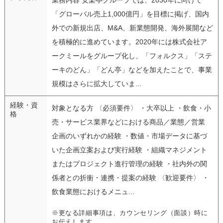
「グローバル売上1,000億円」を目標に掲げ、国内
外での新規出店、M&A、新業態開発、海外展開など
を積極的に進めています。2020年には株式会社ア
ークミールをグループ化し、「フォルクス」「ステ
ーキのどん」「どん亭」などを加えたことで、事業
規模はさらに拡大していま...
経験・資
対象となる方 〈必須要件〉 ・大卒以上 ・飲食・小
格
売・サービス業界などにおける商品／業態／営業
企画のいずれかの経験 ・数値・市場データに基づ
いた企画立案および実行経験 ・組織マネジメント
またはプロジェクト進行管理の経験 ・社内外の関
係者との折衝・連携・提案の経験 〈歓迎要件〉 ・
飲食業態におけるメニュ...
※更なる詳細事項は、カウンセリング（面談）時に
お伝えします。