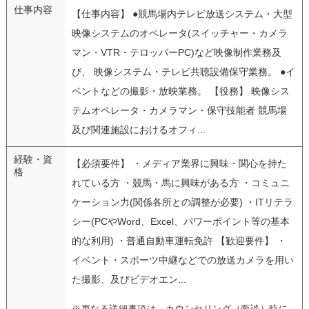
仕事内容
【仕事内容】 ●競馬場内テレビ放送システム・大型
映像システムのオペレータ(スイッチャー・カメラ
マン・VTR・テロッパーPC)など映像制作業務及
び、 映像システム・テレビ共聴設備保守業務。 ●イ
ベントなどの撮影・放映業務。 【役務】 映像シス
テムオペレータ・カメラマン・保守技能者 競馬場
及び関連施設におけるオフィ...
経験・資
【必須要件】 ・メディア業界に興味・関心を持た
格
れている方 ・競馬・馬に興味がある方 ・コミュニ
ケーション力(関係各所との調整が必要) ・ITリテラ
シー(PCやWord、Excel、パワーポイント等の基本
的な利用) ・普通自動車運転免許 【歓迎要件】 ・
イベント・スポーツ中継などでの放送カメラを用い
た撮影、及びビデオエン...
※更なる詳細事項は、カウンセリング（面談）時に