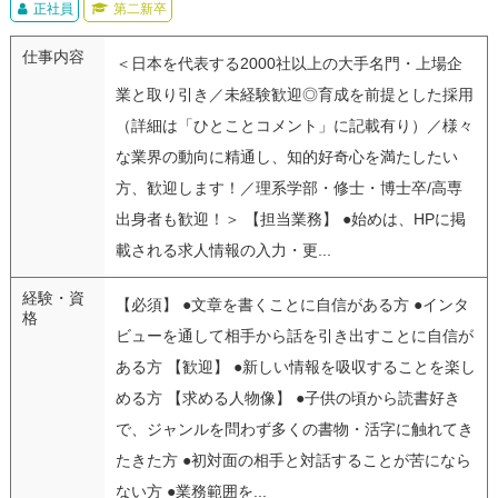
正社員
第二新卒
仕事内容
＜日本を代表する2000社以上の大手名門・上場企
業と取り引き／未経験歓迎◎育成を前提とした採用
（詳細は「ひとことコメント」に記載有り）／様々
な業界の動向に精通し、知的好奇心を満たしたい
方、歓迎します！／理系学部・修士・博士卒/高専
出身者も歓迎！＞ 【担当業務】 ●始めは、HPに掲
載される求人情報の入力・更...
経験・資
【必須】 ●文章を書くことに自信がある方 ●インタ
格
ビューを通して相手から話を引き出すことに自信が
ある方 【歓迎】 ●新しい情報を吸収することを楽し
める方 【求める人物像】 ●子供の頃から読書好き
で、ジャンルを問わず多くの書物・活字に触れてき
たきた方 ●初対面の相手と対話することが苦になら
ない方 ●業務範囲を...