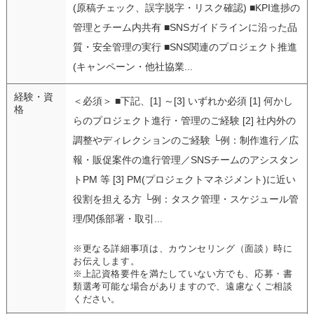
(原稿チェック、誤字脱字・リスク確認) ■KPI進捗の
管理とチーム内共有 ■SNSガイドラインに沿った品
質・安全管理の実行 ■SNS関連のプロジェクト推進
(キャンペーン・他社協業...
経験・資
＜必須＞ ■下記、[1] ～[3] いずれか必須 [1] 何かし
格
らのプロジェクト進行・管理のご経験 [2] 社内外の
調整やディレクションのご経験 └例：制作進行／広
報・販促案件の進行管理／SNSチームのアシスタン
トPM 等 [3] PM(プロジェクトマネジメント)に近い
役割を担える方 └例：タスク管理・スケジュール管
理/関係部署・取引...
※更なる詳細事項は、カウンセリング（面談）時に
お伝えします。
※上記資格要件を満たしていない方でも、応募・書
類選考可能な場合がありますので、遠慮なくご相談
ください。