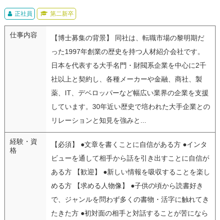
正社員
第二新卒
仕事内容
【博士募集の背景】 同社は、転職市場の黎明期だ
った1997年創業の歴史を持つ人材紹介会社です。
日本を代表する大手名門・財閥系企業を中心に2千
社以上と契約し、各種メーカーや金融、商社、製
薬、IT、デベロッパーなど幅広い業界の企業を支援
しています。30年近い歴史で培われた大手企業との
リレーションと知見を強みと...
経験・資
【必須】 ●文章を書くことに自信がある方 ●インタ
格
ビューを通して相手から話を引き出すことに自信が
ある方 【歓迎】 ●新しい情報を吸収することを楽し
める方 【求める人物像】 ●子供の頃から読書好き
で、ジャンルを問わず多くの書物・活字に触れてき
たきた方 ●初対面の相手と対話することが苦になら