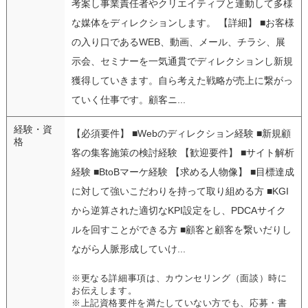
考案し事業責任者やクリエイティブと連動して多様
な媒体をディレクションします。 【詳細】 ■お客様
の入り口であるWEB、動画、メール、チラシ、展
示会、セミナーを一気通貫でディレクションし新規
獲得していきます。自ら考えた戦略が売上に繋がっ
ていく仕事です。顧客ニ...
経験・資
【必須要件】 ■Webのディレクション経験 ■新規顧
格
客の集客施策の検討経験 【歓迎要件】 ■サイト解析
経験 ■BtoBマーケ経験 【求める人物像】 ■目標達成
に対して強いこだわりを持って取り組める方 ■KGI
から逆算された適切なKPI設定をし、PDCAサイク
ルを回すことができる方 ■顧客と顧客を繋いだりし
ながら人脈形成していけ...
※更なる詳細事項は、カウンセリング（面談）時に
お伝えします。
※上記資格要件を満たしていない方でも、応募・書