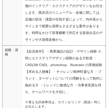
舗のインテリア・エクステリアのデザインをお任せ
します。既存店のリニューアル・改修に関しては、
店舗の状況・課題や目指す姿によって、内外装から
サインまで範囲も規模もさまざまな案件がありま
す。時間をかけて部署横断で対応する新規出店のデ
ザインや大規模改修から...
経験・資
【必須条件】 ・商業施設の設計・デザイン経験 ※
格
特にエクステリアデザイン経験のある方歓迎 ・
CAD(JW CAD)、photoshop、Illustrator の実務経験
【求める人物像】 ・チャレンジ精神旺盛な方 ・ブ
ランド、ターゲットについての理解をもって制作に
臨める方 ・トレンドに敏感な方 ・当事者意識を持
ち、チームワークを大切に...
※更なる詳細事項は、カウンセリング（面談）時に
お伝えします。