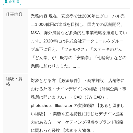
正社員
仕事内容
業務内容 現在、安楽亭では2030年にグローバル売
上1,000億円の達成を目指し、国内での店舗開発、
M&A、海外展開など多角的な事業戦略を推進してい
ます。2020年には株式会社アークミールをグルー
プ傘下に迎え、「フォルクス」「ステーキのどん」
「どん亭」が、既存の「安楽亭」「七輪房」などの
業態に加わりました。こ...
経験・資
対象となる方 【必須条件】 ・商業施設、店舗等に
格
おける外装・サインデザインの経験（所属企業・事
務所は問いません） ・CAD（JW CAD）、
photoshop、Illustrator の実務経験 【あると望まし
い経験】 ・業態や立地特性に応じたデザイン提案
力のある方 ・マーケティング視点やブランド戦略
に関わった経験 【求める人物像...