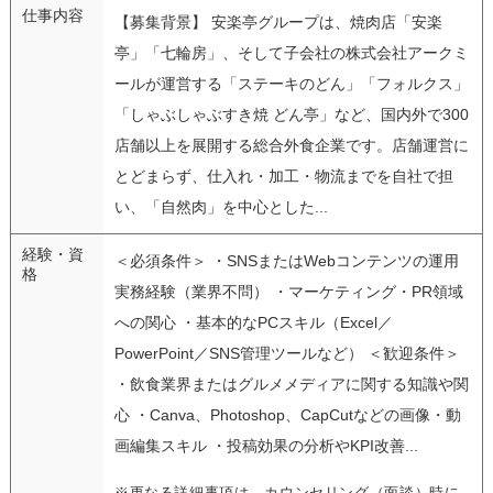
仕事内容
【募集背景】 安楽亭グループは、焼肉店「安楽
亭」「七輪房」、そして子会社の株式会社アークミ
ールが運営する「ステーキのどん」「フォルクス」
「しゃぶしゃぶすき焼 どん亭」など、国内外で300
店舗以上を展開する総合外食企業です。店舗運営に
とどまらず、仕入れ・加工・物流までを自社で担
い、「自然肉」を中心とした...
経験・資
＜必須条件＞ ・SNSまたはWebコンテンツの運用
格
実務経験（業界不問） ・マーケティング・PR領域
への関心 ・基本的なPCスキル（Excel／
PowerPoint／SNS管理ツールなど） ＜歓迎条件＞
・飲食業界またはグルメメディアに関する知識や関
心 ・Canva、Photoshop、CapCutなどの画像・動
画編集スキル ・投稿効果の分析やKPI改善...
※更なる詳細事項は、カウンセリング（面談）時に