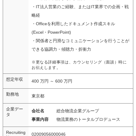
・IT法人営業のご経験、またはIT業界での企画・戦
略経
・Officeを利用したドキュメント作成スキル
(Excel・PowerPoint)
・関係者と円滑なコミュニケーションを行うことが
できる協調力・傾聴力・折衝力
※更なる詳細事項は、カウンセリング（面談）時に
お伝えします。
想定年収
400 万円 ～ 600 万円
勤務地
東京都
企業デー
会社名
総合物流企業グループ
タ
事業内容
物流業務のトータルプロデュース
Recruiting
02009056000046