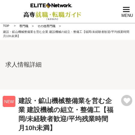
tog
nav
MENU
TOP
専門職
その他専門職
建設・鉱山機械整備業を営む企業 建設機械の組立・整備工【福岡/未経験者歓迎/平均残業時間
月10h未満】
求人情報詳細
建設・鉱山機械整備業を営む企
NEW
業 建設機械の組立・整備工【福
岡/未経験者歓迎/平均残業時間
月10h未満】