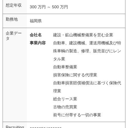
想定年収
300 万円 ～ 500 万円
勤務地
福岡県
企業デー
会社名
建設・鉱山機械整備業を営む企業
タ
事業内容
自動車、建設機械、運送用機械及び特
殊車輌の製造、修理、販売並びにレン
タル業
自動車整備業
損害保険に関する代理業
自動車損害賠償補償法に基づく保険代
理業
総合リース業
古物の売買業
前号に付帯する一切の事業
Recruiting