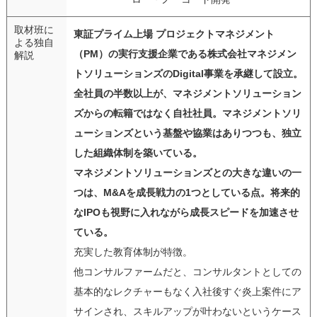
取材班に
東証プライム上場 プロジェクトマネジメント
よる独自
（PM）の実行支援企業である株式会社マネジメン
解説
トソリューションズのDigital事業を承継して設立。
全社員の半数以上が、マネジメントソリューション
ズからの転籍ではなく自社社員。マネジメントソリ
ューションズという基盤や協業はありつつも、独立
した組織体制を築いている。
マネジメントソリューションズとの大きな違いの一
つは、M&Aを成長戦力の1つとしている点。将来的
なIPOも視野に入れながら成長スピードを加速させ
ている。
充実した教育体制が特徴。
他コンサルファームだと、コンサルタントとしての
基本的なレクチャーもなく入社後すぐ炎上案件にア
サインされ、スキルアップが叶わないというケース