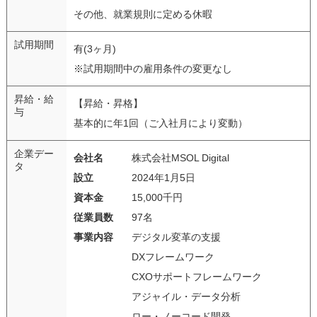
その他、就業規則に定める休暇
試用期間
有(3ヶ月)
※試用期間中の雇用条件の変更なし
昇給・給
【昇給・昇格】
与
基本的に年1回（ご入社月により変動）
企業デー
会社名
株式会社MSOL Digital
タ
設立
2024年1月5日
資本金
15,000千円
従業員数
97名
事業内容
デジタル変革の支援
DXフレームワーク
CXOサポートフレームワーク
アジャイル・データ分析
ロー・ノーコード開発