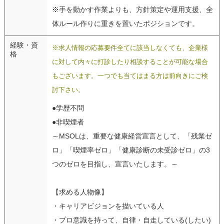
※手を動かす作業よりも、方針策定や運用支援、全
体ルール作りに重きを置いたポジションです。
経験・資
※求人情報の応募要件全てに該当しなくても、企業様
格
に対して内々に打診したり相談することが可能な場合
もございます。一つでも当てはまる方は前向きにご検
討下さい。
●学歴不問
●非喫煙者
～MSOLは、重要な健康経営宣言として、「残業ゼ
ロ」「喫煙率ゼロ」「健康診断の未受診ゼロ」の3
つのゼロを目指し、宣言いたします。～
【求める人物像】
・キャリアビジョンを描いている人
・プロ意識を持って、自律・自走している(したい)