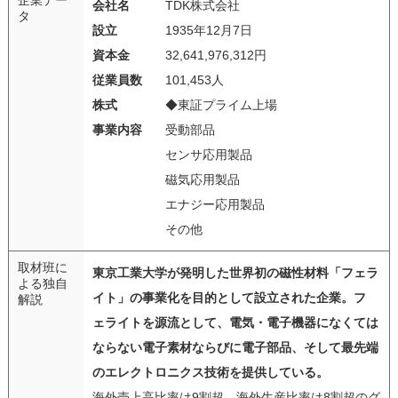
会社名
TDK株式会社
タ
設立
1935年12月7日
資本金
32,641,976,312円
従業員数
101,453人
株式
◆東証プライム上場
事業内容
受動部品
センサ応用製品
磁気応用製品
エナジー応用製品
その他
取材班に
東京工業大学が発明した世界初の磁性材料「フェラ
よる独自
イト」の事業化を目的として設立された企業。フ
解説
ェライトを源流として、電気・電子機器になくては
ならない電子素材ならびに電子部品、そして最先端
のエレクトロニクス技術を提供している。
海外売上高比率は9割超、海外生産比率は8割超のグ