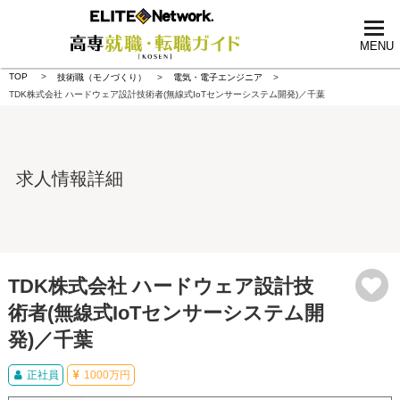
tog
nav
MENU
TOP
技術職（モノづくり）
電気・電子エンジニア
TDK株式会社 ハードウェア設計技術者(無線式IoTセンサーシステム開発)／千葉
求人情報詳細
TDK株式会社 ハードウェア設計技
術者(無線式IoTセンサーシステム開
発)／千葉
正社員
1000万円