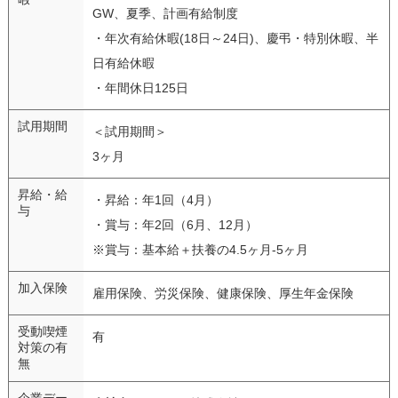
GW、夏季、計画有給制度
・年次有給休暇(18日～24日)、慶弔・特別休暇、半
日有給休暇
・年間休日125日
試用期間
＜試用期間＞
3ヶ月
昇給・給
・昇給：年1回（4月）
与
・賞与：年2回（6月、12月）
※賞与：基本給＋扶養の4.5ヶ月-5ヶ月
加入保険
雇用保険、労災保険、健康保険、厚生年金保険
受動喫煙
有
対策の有
無
企業デー