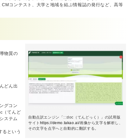
 CMコンテスト、大学と地域を結ぶ情報誌の発行など、高等
導物質の
んどん出
ングコン
c（てんど
自動点訳エンジン「:::doc（てんどっく）」の試用版
システム
サイト
https://demo.takao.ai/
画像から文字を解析し、
その文字を点字へと自動的に翻訳する。
するという