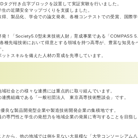
IDタグ付き点字ブロックを設置して実証実験を行いました。
学生の近隣安全マップづくりを支援しました。
取得、製品化、学会での論文発表、各種コンテストでの受賞、国際学
「Society5.0型未来技術人財」育成事業である「COMPASS
どの各種先端技術において得意とする領域を持つ高専が、豊富な知見
す。
ボットスキルを備えた人材の育成を先導しています。
。
地域社会との様々な連携には重点的に取り組んでいます。
の連携組織である「一般社団法人 東京高専技術懇談会」です。
は優良な製品開発型企業や製造技術開発企業の集積地です。
員の専門性と学生の発想力を地域企業の発展に寄与することを目指し
ことから、他の地域では例を見ない大規模な「大学コンソーシアム八