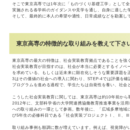
そこで東京高専では1年次に「ものづくり基礎工学」として
実施される各学科のガイダンスや見学を通し、自身に適した
そして、最終的に本人の希望や適性、日常成績などを勘案し
東京高専の特徴的な取り組みを教えて下さ
東京高専の最大の特徴は、社会実装教育拠点であることを強
社会実装教育が目指すのは、社会が本当に必要とするイノベー
を求めている、もしくは近未来に顕在化しそうな重要課題を正し
3はその価値の社会への導入に関わり、STEP-4では評価
プログラムを進める過程で、学生たちは自発性を養い、社会
こうした社会実装教育に関しては、東京高専は約10年前から
2012年に、文部科学省の大学間連携協働教育推進事業を活用
への取り組みの一環として参画。数年後に、「広域多摩地域
び5年生の必修科目である「社会実装プロジェクトⅠ、Ⅱ、
取り組み事例も順調に数が増えています。例えば、視覚障が