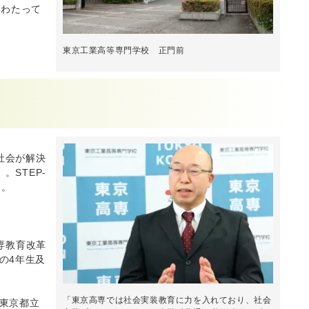
にわたって
東京工業高等専門学校 正門前
社会が解決
STEP-
す。
専教育改革
の4年生及
「東京高専では社会実装教育に力を入れており、社会
東京都立