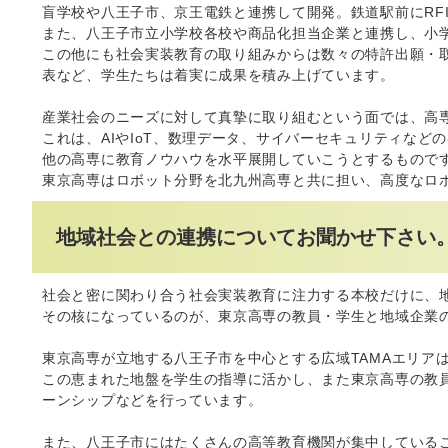
盲学校や八王子市、京王電鉄と連携して開発。鉄道駅前にRF
また、八王子市立小学校各校や商品化担当企業と連携し、小
この他にも社会実装教育の取り組みからは数々の特許出願・
表など、学生たちは着実に成果を積み上げています。
産業社会のニーズに対して真摯に取り組むという面では、高専発！
これは、AIやIoT、数理データ、サイバーセキュリティな
他の高専に教育ノウハウを水平展開していこうとするもので
東京高専はロボット分野を北九州高専と共に担い、高度なロ
地域社会との連携についてお聞かせ下さい
社会と密に関わり合う社会実装教育に注力する本校だけに、
その核になっているのが、東京高専の教員・学生と地域企業
東京高専が立地する八王子市を中心とする広域TAMAエリア
この恵まれた地盤を学生の指導に活かし、また東京高専の教
ーンシップなどを行っています。
また、八王子市にはたくさんの高等教育機関が集中している