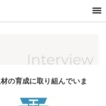
tog
nav
人材の育成に取り組んでいま