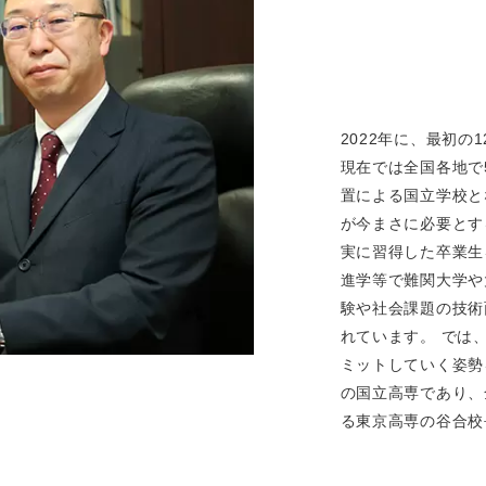
2022年に、最初
現在では全国各地で
置による国立学校と
が今まさに必要とす
実に習得した卒業生
進学等で難関大学や
験や社会課題の技術
れています。 では
ミットしていく姿勢
の国立高専であり、
る東京高専の谷合校