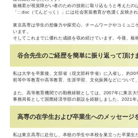
板橋君が視覚障がい者のための技術に取り込もうと考えたの
「:::doc（てんどっく）」には社会実装教育が色濃く反映
東京高専は学生の想像力や探究心、チームワークやコミュニ
います。
そしてこれまでに優れた成績を収め続けています。今後、板
谷合先生のご経歴を簡単に振り返って頂け
私は大学を卒業後、文部省（現文部科学省）に入省し、約30
初等中等教育や高等教育、生涯学習、文化振興などについて
また、高等教育機関での勤務経験としては、2007年に東京大
事務局長として国際経済学部の新設を経験しました。2021
高専の在学生および卒業生へのメッセージ
私は東京高専に赴任し、本校の学生や本校を巣立った卒業生