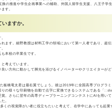
互換の推進や学生企画事業への補助、外国人留学生支援、八王子学生
います。
ていますか。
す。
られます。細野教授は材料工学の領域において第一人者であり、超伝
す。
氏も本校の卒業生です。
くと考えています。
り良い方向に動かして脚光を浴びるイノベーターやクリエイターがど
た板橋竜太君は最右翼でしょう。彼は2019年に全国高専プログラミ
の様々な印刷物を自動で点字に変換できるシステムである「:::do
賞。さらに翌年の高専ディープラーニングコンテストにAIを用いて
した。
せ、多くの視覚障がい者に役立ちたいと考えて、在学中にあっても起業