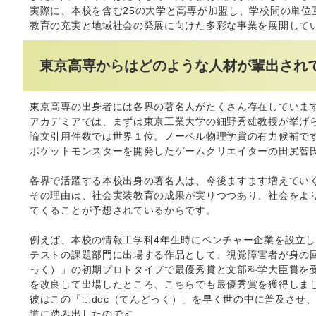
実際に、本校を含む25の大学と高専が加盟し、学校間の単位
教育の充実と地域社会の発展に向けた多彩な事業を展開して
東京高専からはどのような人材が輩出され
東京高専の出身者には各界の著名人がたくさん存在していま
アカデミアでは、まずは東京工業大学の細野秀雄教授が挙げ
論文引用件数では世界１位。ノーベル物理学賞の有力候補で
ポケットモンスターを開発したゲームクリエイターの田尻智
各界で活躍する本校出身の著名人は、今後ますます増えてい
その理由は、社会実装教育の成果が実りつつあり、社会をよ
てくることが予想されているからです。
例えば、本校の情報工学科4年生時にベンチャー企業を設立し
テストの課題部門に出場する作品として、視覚障害者が身の回り
っく）」の初期プロトタイプで最優秀賞と文部科学大臣賞を受
を改良して出場したところ、こちらでも最優秀賞を獲得しま
彼はこの「:::doc（てんどっく）」を早く世の中に普及さ
道に踏み出したのです。