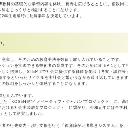
全5教科の基礎的な学習内容を体験。視野を広げるとともに、複数回
学科をじっくりと検討することになります。
て2年生進級時に配属学科を決定しています。
い。
く意識し、そのための教育手法を数多く取り入れていることです。
ションを実現できる技術者の育成です。そのためにSTEP-1として
く把握し、STEP-2で社会に提供する価値を創出（考案・試作等）。
を確認するといったサイクルを実社会と繋がりながら繰り返していきま
との協創をしっかりと体感することになります。
取り組んでいます。
した「KOSEN発“イノベーティブ・ジャパン”プロジェクト」に、高
における社会実装教育プロジェクト」に繋がり、令和元年には全学科
Ⅲ」として結実しました。
い者の行先案内・歩行支援を行う「視覚障がい者導きシステム」を、