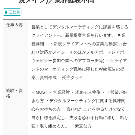
規メイン)／業界経験不問
正社員
仕事内容
営業としてデジタルマーケティングに課題を感じる
クライアントへ、新規提案営業を行います。 ▼業
務詳細： ・新規クライアントへの営業活動(問い合
わせ対応がメイン、そのほかメルアポ、テレアポ、
ウェビナー参加企業へのアプローチ等) ・クライア
ントのマーケティング戦略に即したWeb広告の提
案、資料作成 ・受注クライ...
経験・資
＜MUST＞ 営業経験 ＜求める人物像＞ ・営業が好
格
きな方 ・デジタルマーケティングに関する興味関
心をお持ちの方 ・言われたことをやるだけでなく
自ら目標を設定し、失敗を恐れず行動に移し、粘り
強く取り組める方。 ・素直な方