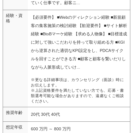
ていく仕事です。顧客ニ...
経験・資
【必須要件】 ■Webのディレクション経験 ■新規顧
格
客の集客施策の検討経験 【歓迎要件】 ■サイト解析
経験 ■BtoBマーケ経験 【求める人物像】 ■目標達成
に対して強いこだわりを持って取り組める方 ■KGI
から逆算された適切なKPI設定をし、PDCAサイク
ルを回すことができる方 ■顧客と顧客を繋いだりし
ながら人脈形成していけ...
※更なる詳細事項は、カウンセリング（面談）時に
お伝えします。
※上記資格要件を満たしていない方でも、応募・書
類選考可能な場合がありますので、遠慮なくご相談
ください。
推奨年齢
20代 30代 40代
想定年収
600 万円 ～ 800 万円