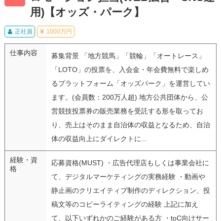
用)【オッズ・パーク】
正社員
1000万円
仕事内容
募集背景 「地方競馬」「競輪」「オートレース」
「LOTO」の投票を、入会金・年会費無料で楽しめ
るプラットフォーム「オッズパーク」を運営してい
ます。(会員数：200万人超) 地方公共団体から、公
営競技投票券の販売業務を受託する形を取ってお
り、売上はそのまま自治体の収益となるため、自治
体の収益向上にダイレクトに...
経験・資
応募資格(MUST) ・広告代理店もしくは事業会社に
格
て、デジタルマーケティングの実務経験 ・動画や
静止画のクリエイティブ制作のディレクション、投
稿文等のコピーライティングの経験 上記に加え
て、以下いずれかのご経験がある方 ・toC向けサー