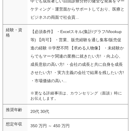
中でも成長著しい自由診療分野の健全な発展をマー
ケティング・運営面からサポートしており、医療と
ビジネスの両面で社会貢...
経験・資
【必須条件】 ・Excelスキル(集計/グラフ/Vlookup
格
等) 【尚可】 ・営業、販売経験を通し集客/販売促
進の経験 ※学歴不問 【求める人物像】 ・未経験か
らでもマーケ関連の業務に就きたい方! ・向上心、
成長意欲の高い方! ・会社の成長と共に自身を成長
させたい方! ・実力主義の会社で結果を残したい方!
・市場価値の高い...
※更なる詳細事項は、カウンセリング（面談）時に
お伝えします。
推奨年齢
20代 30代
想定年収
350 万円 ～ 450 万円