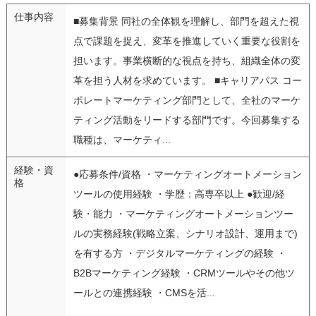
仕事内容
■募集背景 同社の全体観を理解し、部門を超えた視
点で課題を捉え、変革を推進していく重要な役割を
担います。事業横断的な視点を持ち、組織全体の変
革を担う人材を求めています。 ■キャリアパス コー
ポレートマーケティング部門として、全社のマーケ
ティング活動をリードする部門です。今回募集する
職種は、マーケティ...
経験・資
●応募条件/資格 ・マーケティングオートメーション
格
ツールの使用経験 ・学歴：高専卒以上 ●歓迎/経
験・能力 ・マーケティングオートメーションツー
ルの実務経験(戦略立案、シナリオ設計、運用まで)
を有する方 ・デジタルマーケティングの経験 ・
B2Bマーケティング経験 ・CRMツールやその他ツ
ールとの連携経験 ・CMSを活...