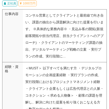
正社員
1000万円
仕事内容
コンサル営業としてクライアントと最前線で向き合
い、課題の抽出から課題解決に向けた提案を行いま
す。 ※具体的な業務内容※ ・見込み客の開拓(新規
顧客開拓や担当代理店、担当クライアントへのアプ
ローチ) ・クライアントのマーケティング課題の抽
出、デジタルマーケティング戦略の立案 ・実行プ
ランの作成、実行段階に...
経験・資
＜MUST＞ 以下すべてを満たす方 ・デジタルプロ
格
モーションの企画提案経験 ・実行プランの作成、
実行段階におけるプロジェクトマネジメント経験
・クライアント企業もしくは広告代理店との人脈・
コネクション ＜求める人物像＞ ・顧客の課題を理
解し、解決に向けた提案を粘り強くおこなえる方
・数字やデータを根拠に、...