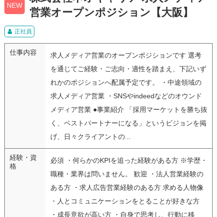
NEW
営業オープンポジション【大阪】
正社員
仕事内容
求人メディア営業のオープンポジションです 選考
を通じてご経験・ご志向・適性を踏まえ、下記いず
れかのポジションへ配属予定です。 ・中途領域の
求人メディア営業 ・SNSやindeedなどのオウンド
メディア営業 ●事業紹介 「採用マーケットを勝ち抜
く、ベストパートナーになる」というビジョンを掲
げ、日々クライアントの...
経験・資
必須 ・何らかのKPIを追った経験がある方 ※学歴・
格
職種・業界は問いません。 歓迎 ・法人営業経験の
ある方 ・求人広告営業経験のある方 求める人物像
・人とコミュニケーションをとることが好きな方
・成長意欲が高い方 ・自身で思考し、行動に移