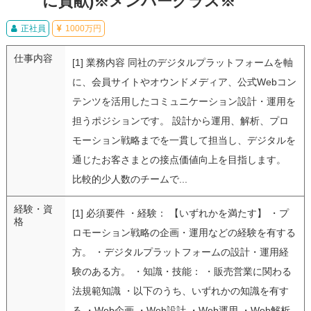
に貢献)※メンバークラス※
正社員
1000万円
仕事内容
[1] 業務内容 同社のデジタルプラットフォームを軸
に、会員サイトやオウンドメディア、公式Webコン
テンツを活用したコミュニケーション設計・運用を
担うポジションです。 設計から運用、解析、プロ
モーション戦略までを一貫して担当し、デジタルを
通じたお客さまとの接点価値向上を目指します。
比較的少人数のチームで...
経験・資
[1] 必須要件 ・経験： 【いずれかを満たす】 ・プ
格
ロモーション戦略の企画・運用などの経験を有する
方。 ・デジタルプラットフォームの設計・運用経
験のある方。 ・知識・技能： ・販売営業に関わる
法規範知識 ・以下のうち、いずれかの知識を有す
る ・Web企画 ・Web設計 ・Web運用 ・Web解析