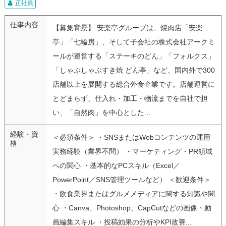
正社員
仕事内容
【募集背景】 安楽亭グループは、焼肉店「安楽
亭」「七輪房」、そして子会社の株式会社アークミ
ールが運営する「ステーキのどん」「フォルクス」
「しゃぶしゃぶすき焼 どん亭」など、国内外で300
店舗以上を展開する総合外食企業です。店舗運営に
とどまらず、仕入れ・加工・物流までを自社で担
い、「自然肉」を中心とした...
経験・資
＜必須条件＞ ・SNSまたはWebコンテンツの運用
格
実務経験（業界不問） ・マーケティング・PR領域
への関心 ・基本的なPCスキル（Excel／
PowerPoint／SNS管理ツールなど） ＜歓迎条件＞
・飲食業界またはグルメメディアに関する知識や関
心 ・Canva、Photoshop、CapCutなどの画像・動
画編集スキル ・投稿効果の分析やKPI改善...