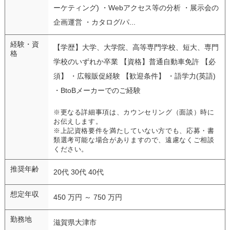
ーケティング) ・Webアクセス等の分析 ・展示会の
企画運営 ・カタログ/パ...
経験・資
【学歴】大学、大学院、高等専門学校、短大、専門
格
学校のいずれか卒業 【資格】普通自動車免許 【必
須】 ・広報販促経験 【歓迎条件】 ・語学力(英語)
・BtoBメーカーでのご経験
※更なる詳細事項は、カウンセリング（面談）時に
お伝えします。
※上記資格要件を満たしていない方でも、応募・書
類選考可能な場合がありますので、遠慮なくご相談
ください。
推奨年齢
20代 30代 40代
想定年収
450 万円 ～ 750 万円
勤務地
滋賀県大津市