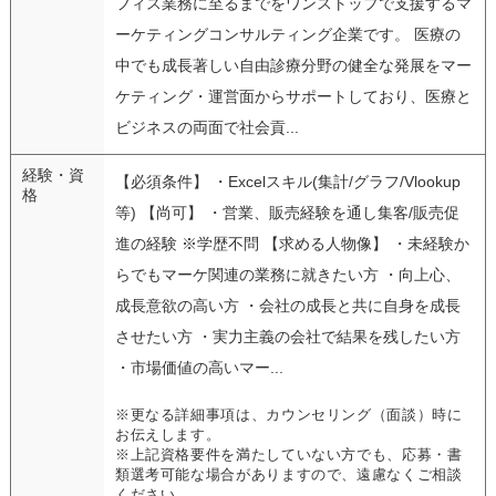
フィス業務に至るまでをワンストップで支援するマ
ーケティングコンサルティング企業です。 医療の
中でも成長著しい自由診療分野の健全な発展をマー
ケティング・運営面からサポートしており、医療と
ビジネスの両面で社会貢...
経験・資
【必須条件】 ・Excelスキル(集計/グラフ/Vlookup
格
等) 【尚可】 ・営業、販売経験を通し集客/販売促
進の経験 ※学歴不問 【求める人物像】 ・未経験か
らでもマーケ関連の業務に就きたい方 ・向上心、
成長意欲の高い方 ・会社の成長と共に自身を成長
させたい方 ・実力主義の会社で結果を残したい方
・市場価値の高いマー...
※更なる詳細事項は、カウンセリング（面談）時に
お伝えします。
※上記資格要件を満たしていない方でも、応募・書
類選考可能な場合がありますので、遠慮なくご相談
ください。