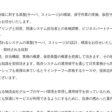
外販に対する基盤(サーバ、ストレージ)の構築、保守作業の実施、仮想サ
をお任せいたします。
アリングと回答、関連システム担当者との各種調整、ビジネスパートナ
＞
関わるシステムの基盤(サーバ、ストレージ)の設計、構築をお任せいた
ア・期待される役割
境、担当機能、業務の概要、仮想基盤の概要を把握して頂きます。その
る知識を習得頂きます。既存システムの運用保守を通じて日常業務から
ーシップも発揮出来ているとラインチーフへ昇格するケースや、技術志
ございます。
ある物流会社グループのサーバ環境を管理し運用保守を担っているため
にも快適にサービスが利用できるようにするために、自身の携わった案