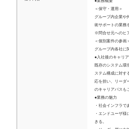
●業務概要
＜保守・運用＞
グループ内企業や
術サポートの業務
※問合せ元へのヒ
＜個別案件の参画
グループ内各社に
●入社後のキャリ
既存のシステム環
ステム構成に対す
応を担い、リーダ
のキャリアパスも
●業務の魅力
・社会インフラで
・エンドユーザ様
きる。