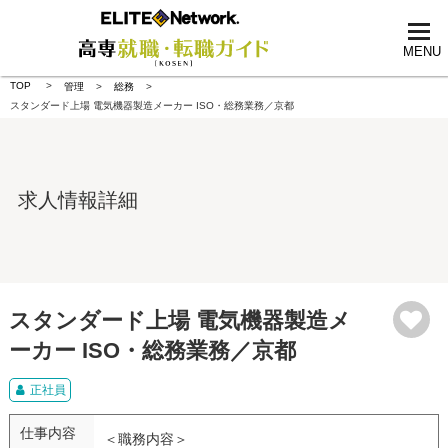
tog
nav
MENU
TOP
管理
総務
スタンダード上場 電気機器製造メーカー ISO・総務業務／京都
求人情報詳細
スタンダード上場 電気機器製造メ
ーカー ISO・総務業務／京都
正社員
仕事内容
＜職務内容＞