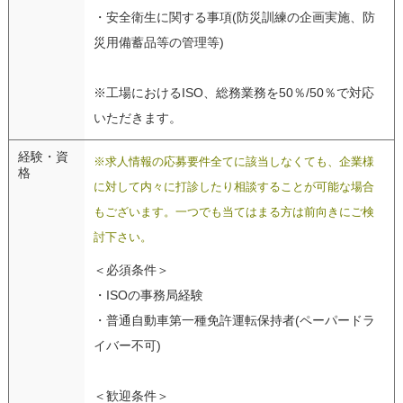
・安全衛生に関する事項(防災訓練の企画実施、防
災用備蓄品等の管理等)
※工場におけるISO、総務業務を50％/50％で対応
いただきます。
経験・資
※求人情報の応募要件全てに該当しなくても、企業様
格
に対して内々に打診したり相談することが可能な場合
もございます。一つでも当てはまる方は前向きにご検
討下さい。
＜必須条件＞
・ISOの事務局経験
・普通自動車第一種免許運転保持者(ペーパードラ
イバー不可)
＜歓迎条件＞