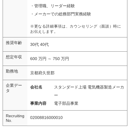
・管理職、リーダー経験
・メーカーでの総務部門実務経験
※更なる詳細事項は、カウンセリング（面談）時に
お伝えします。
推奨年齢
30代 40代
想定年収
600 万円 ～ 750 万円
勤務地
京都府久世郡
企業デー
会社名
スタンダード上場 電気機器製造メーカ
タ
ー
事業内容
電子部品事業
Recruiting
02008816000010
No.