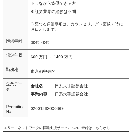
ドしながら協働できる方
※証券業界の経験は不問
※更なる詳細事項は、カウンセリング（面談）時に
お伝えします。
推奨年齢
30代 40代
想定年収
600 万円 ～ 1400 万円
勤務地
東京都中央区
企業デー
会社名
日系大手証券会社
タ
事業内容
日系大手証券会社
Recruiting
02001382000369
No.
エリートネットワークの転職支援サービスへのご登録はこちらから