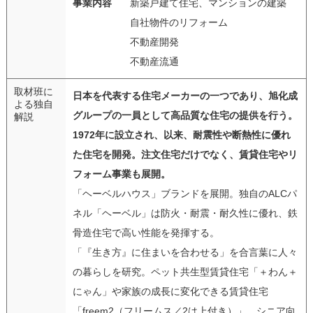
事業内容
新築戸建て住宅、マンションの建築
自社物件のリフォーム
不動産開発
不動産流通
取材班に
日本を代表する住宅メーカーの一つであり、旭化成
よる独自
グループの一員として高品質な住宅の提供を行う。
解説
1972年に設立され、以来、耐震性や断熱性に優れ
た住宅を開発。注文住宅だけでなく、賃貸住宅やリ
フォーム事業も展開。
「ヘーベルハウス」ブランドを展開。独自のALCパ
ネル「ヘーベル」は防火・耐震・耐久性に優れ、鉄
骨造住宅で高い性能を発揮する。
「『生き方』に住まいを合わせる」を合言葉に人々
の暮らしを研究。ペット共生型賃貸住宅「＋わん＋
にゃん」や家族の成長に変化できる賃貸住宅
「freem2（フリームス／2は上付き）」、シニア向