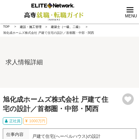
tog
nav
MENU
TOP
建設・施工管理
建築士（一級、二級）
旭化成ホームズ株式会社 戸建て住宅の設計／首都圏・中部・関西
求人情報詳細
旭化成ホームズ株式会社 戸建て住
宅の設計／首都圏・中部・関西
正社員
1000万円
仕事内容
戸建て住宅(へーベルハウス)の設計