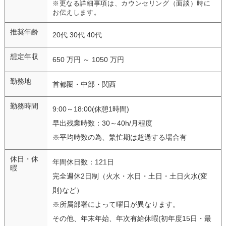
※更なる詳細事項は、カウンセリング（面談）時に
お伝えします。
推奨年齢
20代 30代 40代
想定年収
650 万円 ～ 1050 万円
勤務地
首都圏・中部・関西
勤務時間
9:00～18:00(休憩1時間)
早出残業時数：30～40h/月程度
※平均時数の為、繁忙期は超過する場合有
休日・休
年間休日数：121日
暇
完全週休2日制（火水・水日・土日・土日火水(変
則)など）
※所属部署によって曜日が異なります。
その他、年末年始、年次有給休暇(初年度15日・最