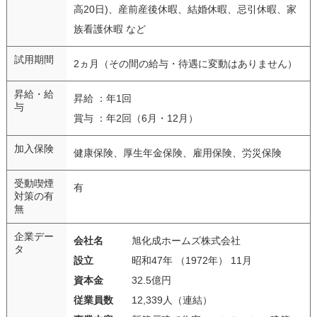
高20日)、産前産後休暇、結婚休暇、忌引休暇、家
族看護休暇 など
試用期間
2ヵ月（その間の給与・待遇に変動はありません）
昇給・給
昇給 ：年1回
与
賞与 ：年2回（6月・12月）
加入保険
健康保険、厚生年金保険、雇用保険、労災保険
受動喫煙
有
対策の有
無
企業デー
会社名
旭化成ホームズ株式会社
タ
設立
昭和47年 （1972年） 11月
資本金
32.5億円
従業員数
12,339人（連結）