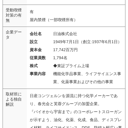
受動喫煙
有
対策の有
屋内禁煙（一部喫煙所有）
無
企業デー
会社名
日油株式会社
タ
設立
1949年7月1日（創立:1937年6月1日）
資本金
17,742百万円
従業員数
1,794名
株式
◆東証プライム上場
事業内容
機能化学品事業、ライフサイエンス事
業、化薬事業およびその他の事業
取材班に
日産コンツェルンを源流に持つ化学メーカーであ
よる独自
り、春光会と芙蓉グループの加盟企業。
解説
『バイオから宇宙まで』のコーポレートスローガン
が示すよう、油化、化薬、化成、食品、ディスプレ
イ材料、ライフサイエンス、DDS、防錆と幅広い事