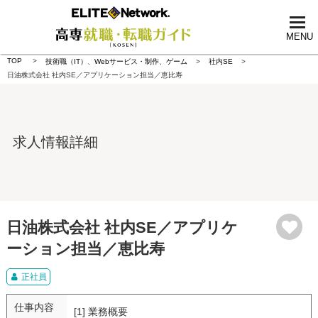
tog
nav
MENU
TOP
技術職（IT）、Webサービス・制作、ゲーム
社内SE
日油株式会社 社内SE／アプリケーション担当／恵比寿
求人情報詳細
日油株式会社 社内SE／アプリケ
ーション担当／恵比寿
正社員
仕事内容
[1] 業務概要