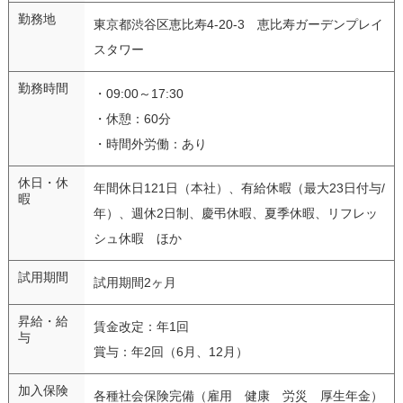
勤務地
東京都渋谷区恵比寿4-20-3 恵比寿ガーデンプレイ
スタワー
勤務時間
・09:00～17:30
・休憩：60分
・時間外労働：あり
休日・休
年間休日121日（本社）、有給休暇（最大23日付与/
暇
年）、週休2日制、慶弔休暇、夏季休暇、リフレッ
シュ休暇 ほか
試用期間
試用期間2ヶ月
昇給・給
賃金改定：年1回
与
賞与：年2回（6月、12月）
加入保険
各種社会保険完備（雇用 健康 労災 厚生年金）