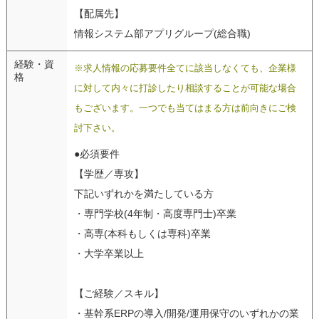
【配属先】
情報システム部アプリグループ(総合職)
経験・資
※求人情報の応募要件全てに該当しなくても、企業様
格
に対して内々に打診したり相談することが可能な場合
もございます。一つでも当てはまる方は前向きにご検
討下さい。
●必須要件
【学歴／専攻】
下記いずれかを満たしている方
・専門学校(4年制・高度専門士)卒業
・高専(本科もしくは専科)卒業
・大学卒業以上
【ご経験／スキル】
・基幹系ERPの導入/開発/運用保守のいずれかの業