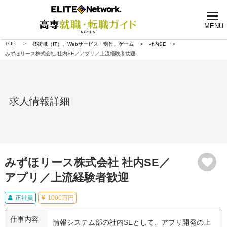
tog
nav
MENU
TOP
技術職（IT）、Webサービス・制作、ゲーム
社内SE
みずほリース株式会社 社内SE／アプリ／上流経験者歓迎
求人情報詳細
みずほリース株式会社 社内SE／
アプリ／上流経験者歓迎
正社員
1000万円
仕事内容
情報システム部の社内SEとして、アプリ開発の上