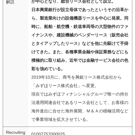
が中心となり、総合リース会社として設立。
解説
日本興業銀行が設立母体であったというその沿革か
ら、製造業向けの設備機器リースを中心に発展。同
時に、船舶・航空機・鉄道車両等の大型物件のファ
イナンスや、建設機械のベンダーリース（販売会社
とタイアップしたリース）などを他に先駆けて手掛
けてきた。また、各種事業金融や保証業務などにも
積極的に取り組み、近年では金融サービス会社の色
彩を強めている。
2019年10月に、商号を興銀リース株式会社から
「みずほリース株式会社」へ変更。
現在ではみずほフィナンシャルグループ唯一の持分
法適用関連会社であるリース会社として、お客様の
海外進出に合せた海外展開、Ｍ＆Ａの積極活用など
で事業領域を拡大させている。
Recruiting
01007757000025