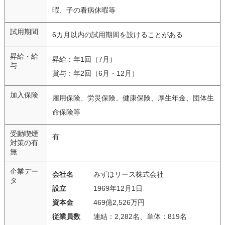
暇、子の看病休暇等
試用期間
6カ月以内の試用期間を設けることがある
昇給・給
昇給：年1回（7月）
与
賞与：年2回（6月・12月）
加入保険
雇用保険、労災保険、健康保険、厚生年金、団体生
命保険等
受動喫煙
有
対策の有
無
企業デー
会社名
みずほリース株式会社
タ
設立
1969年12月1日
資本金
469億2,526万円
従業員数
連結：2,282名、単体：819名