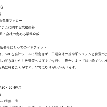
内容
発
用/業務フォロー
ステムに関する業務改善
範囲：会社の定める業務全般
・応募者にとってのベネフィット
は、SAPを会計ツールに限定せず、工場全体の基幹系システムと位置づ
件の聞き取りから改善策の提案までを行い、場合によっては内作でシス
容易に得ることができ、非常にやりがいがあります。
20～30H程度
有
ムの有無：有