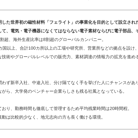
明した世界初の磁性材料「フェライト」の事業化を目的として設立され
して、電気・電子機器になくてはならない電子素材ならびに電子部品、
9割超、海外生産比率は8割超のグローバルカンパニー。
0カ国以上、合計100カ所以上の工場や研究所、営業所などの拠点を設け
な技術やグローバルレベルでの販売力、素材調達の情報力の拡充を進める
問わず新卒入社、中途入社、分け隔てなく手を挙げた人にチャンスがあ
ながら、大学発のベンチャー企業らしさも残る社風となっている。
ており、勤務時間も徹底して管理するため平均残業時間は20時間程。
異動は比較的少なく、地元志向の方も長く働ける環境。