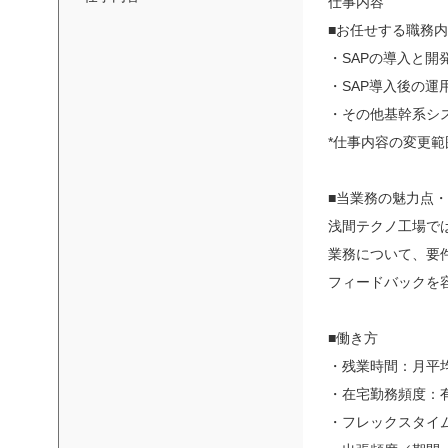
仕事内容
■お任せする職務
・SAPの導入と開
・SAP導入後の運
・その他基幹系シ
*仕事内容の変更
■当業務の魅力点
浅間テクノ工場で
業務について、要
フィードバックを
■働き方
・残業時間：月平均
・在宅勤務頻度：
・フレックスタイ