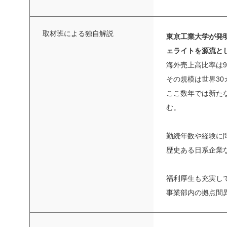
取材班による独自解説
東京工業大学が発
ェライトを源流と
海外売上高比率は
その規模は世界3
ここ数年では新た
む。
勤続年数や経験に
歴史ある日系企業
福利厚生も充実し
事業部内の拠点間