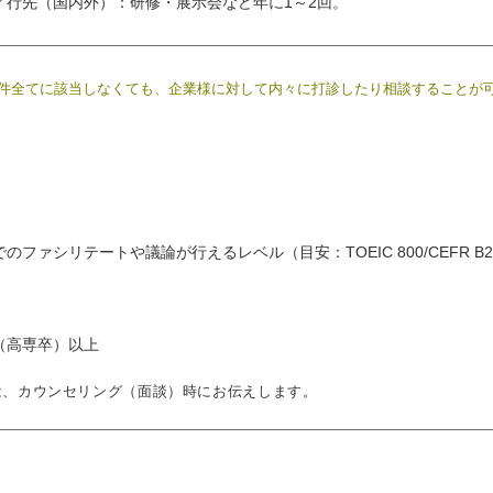
／行先（国内外）：研修・展示会など年に1～2回。
件全てに該当しなくても、企業様に対して内々に打診したり相談することが
ファシリテートや議論が行えるレベル（目安：TOEIC 800/CEFR B
（高専卒）以上
は、カウンセリング（面談）時にお伝えします。