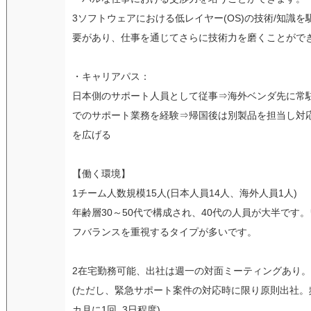
3ソフトウェアにおける低レイヤー(OS)の技術/知識を
要があり、仕事を通じてさらに技術力を磨くことがで
・キャリアパス：
日本側のサポート人員として従事⇒海外ベンダ先に常
でのサポート業務を経験⇒帰国後は別製品を担当し対
を広げる
【働く環境】
1チーム人数規模15人(日本人員14人、海外人員1人)
年齢層30～50代で構成され、40代の人員が大半です
フバランスを重視するタイプが多いです。
2在宅勤務可能、出社は週一の対面ミーティングあり。
(ただし、緊急サポート案件の対応時に限り原則出社。
カ月に1回, 3日程度)