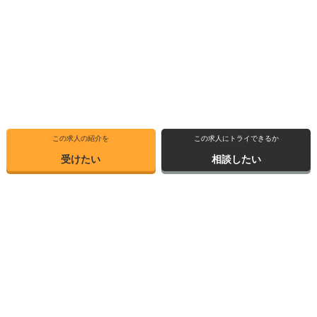
この求人の紹介を
この求人にトライできるか
受けたい
相談したい
トップ
求人ブックマーク
高専インタビュー
転職支援サービス
高専出身者インタビュー
サイトマップ
転職体験記
お問い合わせ
高専トピックス
個人情報保護方針
求人情報検索
運営会社