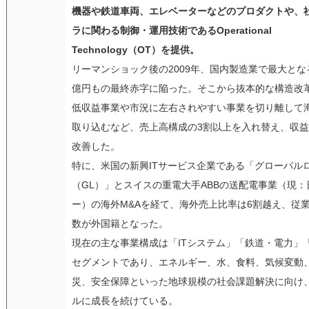
機器や鉄道車両、エレベーターなどのプロダクトや、
ラに関わる制御・運用技術であるOperational
Technology（OT）を提供。
リーマンショック後の2009年、国内製造業で最大となる約
億円もの最終赤字に陥った。そこから抜本的な構造改
低収益事業や市況に左右されやすい事業を切り離して
取り込むなど、売上高構成の3割以上を入れ替え、収
改善した。
特に、米国の新興ITサービス企業である「グローバル
（GL）」とスイスの重電大手ABBの送配電事業（現：
ー）の海外M&Aを経て、海外売上比率は6割越え、従
数が外国籍となった。
現在の主な事業構成は「ITシステム」「鉄道・電力」
セグメントであり、エネルギー、水、食料、気候変動
災、安全保障といった地球規模の社会課題解決に向け
ルに成長を続けている。