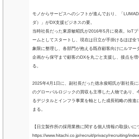
モノからサービスへのシフトが進んでおり、「LUMAD
ダ）」がDX支援ビジネスの要。
当時社長だった東原敏昭氏が2016年5月に発表。IoT
ームとしてスタートし、現在は日立が手掛けるほぼ全
象限に整理し、各部門が抱える既存顧客向けにルマー
企画から保守まで顧客のDXを丸ごと支援し、接点を増
る。
2025年4月1日に、副社長だった徳永俊昭氏が新社長
のグローバルロジックの買収も主導した人物であり、
るデジタルとインフラ事業を軸とした成長戦略の推進
まる。
【日立製作所の採用業務に関する個人情報の取扱いに
https://www.hitachi.co.jp/recruit/privacy/recruiting/inde