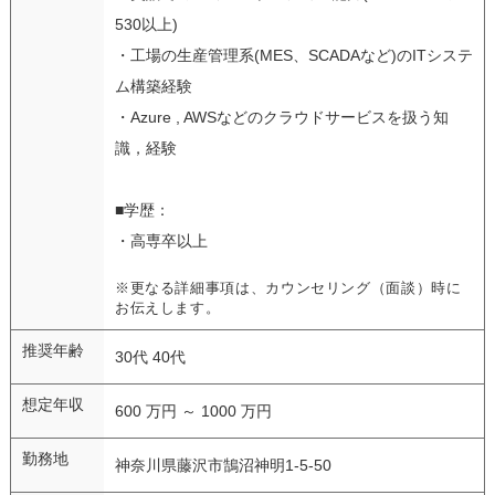
530以上)
・工場の生産管理系(MES、SCADAなど)のITシステ
ム構築経験
・Azure , AWSなどのクラウドサービスを扱う知
識，経験
■学歴：
・高専卒以上
※更なる詳細事項は、カウンセリング（面談）時に
お伝えします。
推奨年齢
30代 40代
想定年収
600 万円 ～ 1000 万円
勤務地
神奈川県藤沢市鵠沼神明1-5-50