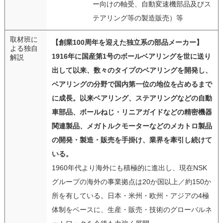
ー向けの軸受、自動変速機部品及びス
テアリング等の製造販売）等
取材班に
【創業100周年を迎えた独立系の部品メーカー】
よる独自
1916年に国産第1号のボールベアリングを世に送り
解説
出して以来、数々のタイプのベアリングを開発し、
ベアリングの分野で国内第一位の地位を占めるまで
に成長。以来ベアリング、ステアリングなどの自動
車部品、ボールねじ・リニアガイドなどの精密機器
関連製品、メガトルクモーターなどのメカトロ製品
の開発・製造・販売を手掛け、業界を牽引し続けて
いる。
1960年代より海外にも積極的に進出し、現在NSK
グループの海外の事業拠点は20か国以上／約150か
所を有している。日本・米州・欧州・アジアの4極
体制をベースに、生産・販売・技術のグローバルネ