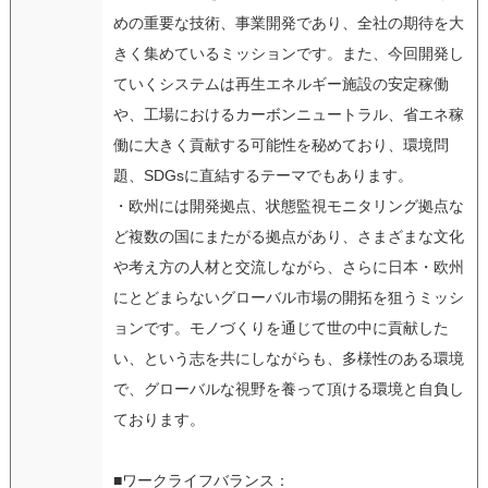
めの重要な技術、事業開発であり、全社の期待を大
きく集めているミッションです。また、今回開発し
ていくシステムは再生エネルギー施設の安定稼働
や、工場におけるカーボンニュートラル、省エネ稼
働に大きく貢献する可能性を秘めており、環境問
題、SDGsに直結するテーマでもあります。
・欧州には開発拠点、状態監視モニタリング拠点な
ど複数の国にまたがる拠点があり、さまざまな文化
や考え方の人材と交流しながら、さらに日本・欧州
にとどまらないグローバル市場の開拓を狙うミッシ
ョンです。モノづくりを通じて世の中に貢献した
い、という志を共にしながらも、多様性のある環境
で、グローバルな視野を養って頂ける環境と自負し
ております。
■ワークライフバランス：