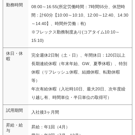
勤務時間
08:00～16:55(所定労働時間：7時間55分、休憩時
間：計60分【10:00～10:10、12:00～12:40、14:30
～14:40】、時間外労働：有)
※フレックス勤務制度あり(コアタイム10:10～
15:10)
休日・休
完全週休2日制（土・日）、年間休日：120日以上
暇
長期連続休暇（年末年始、GW、夏季休暇）、特別
休暇（リフレッシュ休暇、結婚休暇、転勤休暇
等）
年次有給休暇（入社時10日、最大20日、次年度繰
り越し有、時間単位・半日単位の取得可）
試用期間
入社後3ヶ月間
昇給・給
昇給：年1回（4月）
与