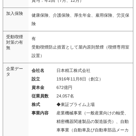
賞与：年2回（7月、12月）
加入保険
健康保険、介護保険、厚生年金、雇用保険、労災保
険
受動喫煙
有
対策の有
受動喫煙防止措置として屋内原則禁煙（喫煙専用室
無
設置）
企業デー
会社名
日本精工株式会社
タ
設立
1916年11月8日（創立）
資本金
672億円
従業員数
24,057名
株式
◆東証プライム上場
事業内容
産業機械事業（一般産業向けの軸受、
精密機器関連製品の製造販売）、自動
車事業（自動車及び自動車部品メーカ