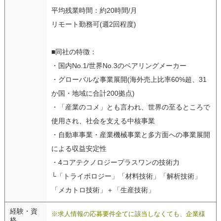
平均残業時間：約20時間/月
リモート勤務可(週2回程度)
■同社の特徴：
・国内No.1/世界No.3のベアリングメーカー
・グローバルな事業展開(海外売上比率60%超、31
か国・地域に合計200拠点)
・「産業のコメ」とも言われ、世界の至るところで
使用され、社会を支える中核事業
・自動車事業・産業機械事業と多方面への事業展開
による収益安定性
・4コアテクノロジープラスワンの技術力
└「トライボロジー」「材料技術」「解析技術」
「メカトロ技術」＋「生産技術」
経験・資
※求人情報の応募要件全てに該当しなくても、企業様
格