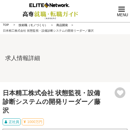
tog
nav
MENU
TOP
技術職（モノづくり）
商品開発
日本精工株式会社 状態監視・設備診断システムの開発リーダー／藤沢
求人情報詳細
日本精工株式会社 状態監視・設備
診断システムの開発リーダー／藤
沢
正社員
1000万円